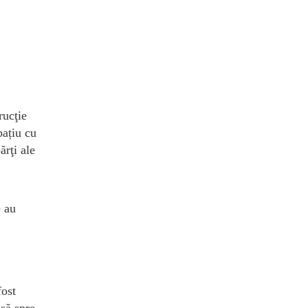
rucţie
pațiu cu
ărţi ale
e au
fost