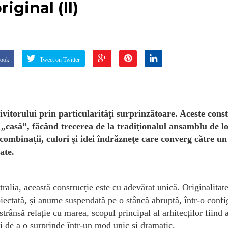
iginal (II)
book
Tweet on Twitter
itorului prin particularităţi surprinzătoare. Aceste const
e „casă”, făcând trecerea de la tradiţionalul ansamblu de lo
 combinaţii, culori şi idei îndrăzneţe care converg către un
ate.
alia, această construcţie este cu adevărat unică. Originalitat
iectată, și anume suspendată pe o stâncă abruptă, într-o confi
trânsă relație cu marea, scopul principal al arhitecților fiind 
și de a o surprinde într-un mod unic și dramatic.