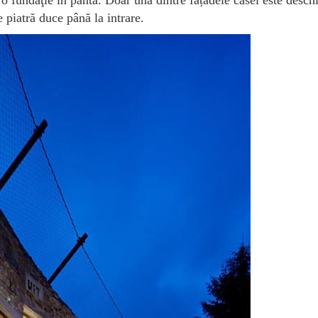
fundaţie în pantă. Doar una dintre fațadele casei este deschi
e piatră duce până la intrare.