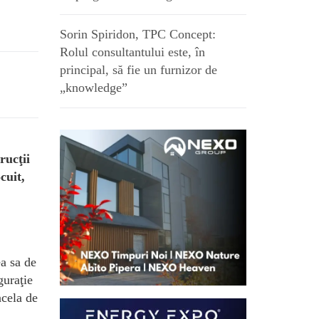
Sorin Spiridon, TPC Concept:
Rolul consultantului este, în
principal, să fie un furnizor de
„knowledge”
rucţii
cuit,
ea sa de
guraţie
acela de