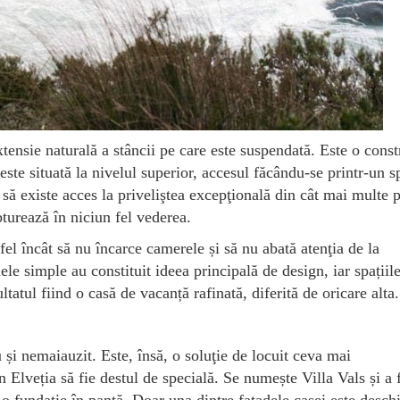
ensie naturală a stâncii pe care este suspendată. Este o const
 este situată la nivelul superior, accesul făcându-se printr-un s
să existe acces la priveliştea excepţională din cât mai multe p
obturează în niciun fel vederea.
fel încât să nu încarce camerele și să nu abată atenţia de la
le simple au constituit ideea principală de design, iar spațiil
ltatul fiind o casă de vacanță rafinată, diferită de oricare alta.
și nemaiauzit. Este, însă, o soluţie de locuit ceva mai
 Elveția să fie destul de specială. Se numește Villa Vals și a 