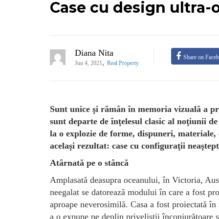
Case cu design ultra-or
Diana Nita
Share on Face
,
Jun 4, 2021
Real Property
Sunt unice şi rămân în memoria vizuală a priv
sunt departe de înţelesul clasic al noţiunii d
la o explozie de forme, dispuneri, materiale,
acelaşi rezultat: case cu configuraţii neaştept
Atârnată pe o stâncă
Amplasată deasupra oceanului, în Victoria, Austr
neegalat se datorează modului în care a fost pro
aproape neverosimilă. Casa a fost proiectată în s
a o expune pe deplin priveliştii înconjurătoare 