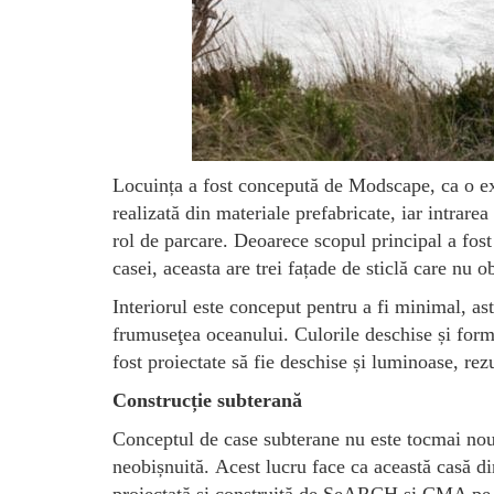
Locuința a fost concepută de Modscape, ca o ext
realizată din materiale prefabricate, iar intrarea
rol de parcare. Deoarece scopul principal a fost 
casei, aceasta are trei fațade de sticlă care nu 
Interiorul este conceput pentru a fi minimal, ast
frumuseţea oceanului. Culorile deschise și forme
fost proiectate să fie deschise și luminoase, rezu
Construcție subterană
Conceptul de case subterane nu este tocmai nou 
neobișnuită. Acest lucru face ca această casă din