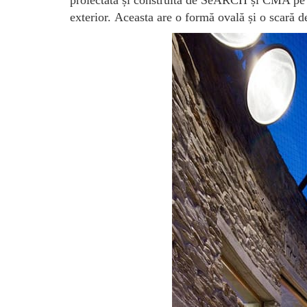
proiectată și construită de SeARCH și CMA pe o 
exterior. Aceasta are o formă ovală și o scară d