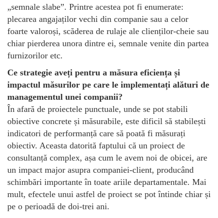
„semnale slabe”. Printre acestea pot fi enumerate:
plecarea angajaților vechi din companie sau a celor
foarte valoroși, scăderea de rulaje ale clienților-cheie sau
chiar pierderea unora dintre ei, semnale venite din partea
furnizorilor etc.
Ce strategie aveți pentru a măsura eficiența și
impactul măsurilor pe care le implementați alături de
managementul unei companii?
În afară de proiectele punctuale, unde se pot stabili
obiective concrete și măsurabile, este dificil să stabilești
indicatori de performanță care să poată fi măsurați
obiectiv. Aceasta datorită faptului că un proiect de
consultanță complex, așa cum le avem noi de obicei, are
un impact major asupra companiei-client, producând
schimbări importante în toate ariile departamentale. Mai
mult, efectele unui astfel de proiect se pot întinde chiar și
pe o perioadă de doi-trei ani.