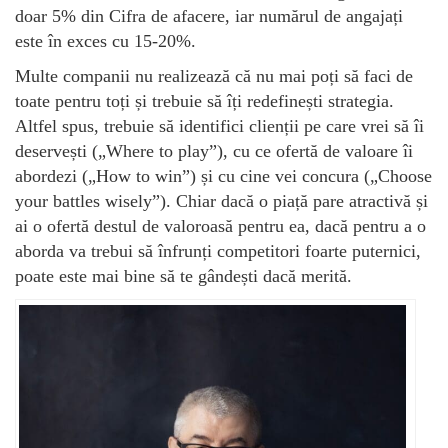
doar 5% din Cifra de afacere, iar numărul de angajați
este în exces cu 15-20%.
Multe companii nu realizează că nu mai poți să faci de
toate pentru toți și trebuie să îți redefinești strategia.
Altfel spus, trebuie să identifici clienții pe care vrei să îi
deservești („Where to play”), cu ce ofertă de valoare îi
abordezi („How to win”) și cu cine vei concura („Choose
your battles wisely”). Chiar dacă o piață pare atractivă și
ai o ofertă destul de valoroasă pentru ea, dacă pentru a o
aborda va trebui să înfrunți competitori foarte puternici,
poate este mai bine să te gândești dacă merită.