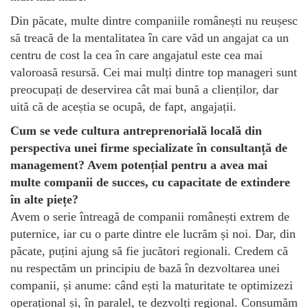
Din păcate, multe dintre companiile românești nu reușesc
să treacă de la mentalitatea în care văd un angajat ca un
centru de cost la cea în care angajatul este cea mai
valoroasă resursă. Cei mai mulți dintre top manageri sunt
preocupați de deservirea cât mai bună a clienților, dar
uită că de aceștia se ocupă, de fapt, angajații.
Cum se vede cultura antreprenorială locală din
perspectiva unei firme specializate în consultanță de
management? Avem potențial pentru a avea mai
multe companii de succes, cu capacitate de extindere
în alte piețe?
Avem o serie întreagă de companii românești extrem de
puternice, iar cu o parte dintre ele lucrăm și noi. Dar, din
păcate, puțini ajung să fie jucători regionali. Credem că
nu respectăm un principiu de bază în dezvoltarea unei
companii, și anume: când ești la maturitate te optimizezi
operațional și, în paralel, te dezvolți regional. Consumăm