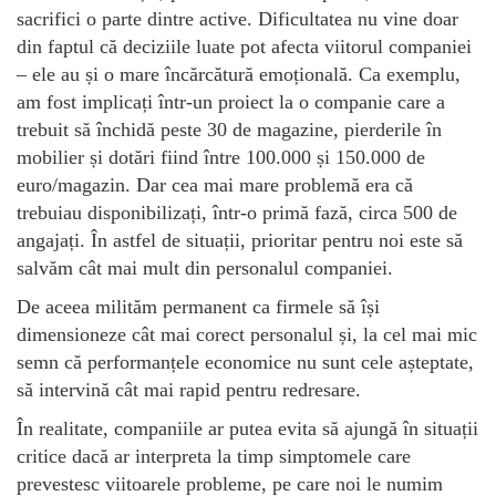
sacrifici o parte dintre active. Dificultatea nu vine doar
din faptul că deciziile luate pot afecta viitorul companiei
– ele au și o mare încărcătură emoțională. Ca exemplu,
am fost implicați într-un proiect la o companie care a
trebuit să închidă peste 30 de magazine, pierderile în
mobilier și dotări fiind între 100.000 și 150.000 de
euro/magazin. Dar cea mai mare problemă era că
trebuiau disponibilizați, într-o primă fază, circa 500 de
angajați. În astfel de situații, prioritar pentru noi este să
salvăm cât mai mult din personalul companiei.
De aceea milităm permanent ca firmele să își
dimensioneze cât mai corect personalul și, la cel mai mic
semn că performanțele economice nu sunt cele așteptate,
să intervină cât mai rapid pentru redresare.
În realitate, companiile ar putea evita să ajungă în situații
critice dacă ar interpreta la timp simptomele care
prevestesc viitoarele probleme, pe care noi le numim