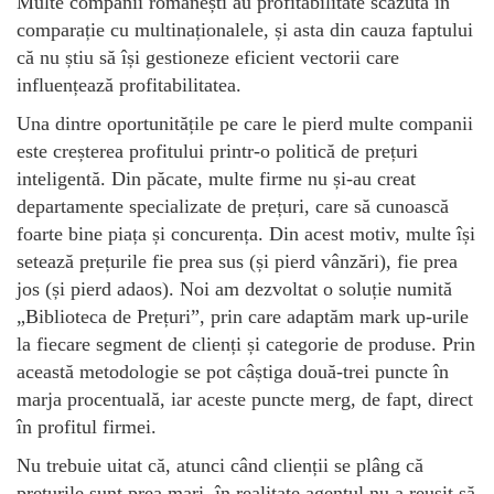
Multe companii românești au profitabilitate scăzută în
comparație cu multinaționalele, și asta din cauza faptului
că nu știu să își gestioneze eficient vectorii care
influențează profitabilitatea.
Una dintre oportunitățile pe care le pierd multe companii
este creșterea profitului printr-o politică de prețuri
inteligentă. Din păcate, multe firme nu și-au creat
departamente specializate de prețuri, care să cunoască
foarte bine piața și concurența. Din acest motiv, multe își
setează prețurile fie prea sus (și pierd vânzări), fie prea
jos (și pierd adaos). Noi am dezvoltat o soluție numită
„Biblioteca de Prețuri”, prin care adaptăm mark up-urile
la fiecare segment de clienți și categorie de produse. Prin
această metodologie se pot câștiga două-trei puncte în
marja procentuală, iar aceste puncte merg, de fapt, direct
în profitul firmei.
Nu trebuie uitat că, atunci când clienții se plâng că
prețurile sunt prea mari, în realitate agentul nu a reușit să