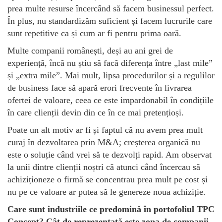
prea multe resurse încercând să facem businessul perfect.
În plus, nu standardizăm suficient și facem lucrurile care
sunt repetitive ca și cum ar fi pentru prima oară.
Multe companii românești, deși au ani grei de
experiență, încă nu știu să facă diferența între „last mile”
și „extra mile”. Mai mult, lipsa procedurilor și a regulilor
de business face să apară erori frecvente în livrarea
ofertei de valoare, ceea ce este impardonabil în condițiile
în care clienții devin din ce în ce mai pretențioși.
Poate un alt motiv ar fi și faptul că nu avem prea mult
curaj în dezvoltarea prin M&A; creșterea organică nu
este o soluție când vrei să te dezvolți rapid. Am observat
la unii dintre clienții noștri că atunci când încercau să
achiziționeze o firmă se concentrau prea mult pe cost și
nu pe ce valoare ar putea să le genereze noua achiziție.
Care sunt industriile ce predomină în portofoliul TPC
Concept? Cât de reprezentată este zona de companii