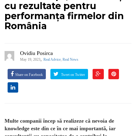
cu rezultate pentru
performanța firmelor din
România
Ovidiu Posirca
,
May 19, 2023
Real Advice
,
Real News
Share on Facebook
Tweet on Twitter
Multe companii încep să realizeze că nevoia de
knowledge este din ce în ce mai importantă, iar
consultanții au capacitatea de a contribui la