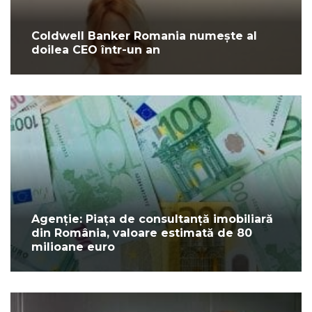
Coldwell Banker Romania numește al
doilea CEO într-un an
Agenție: Piața de consultanță imobiliară
din România, valoare estimată de 80
milioane euro