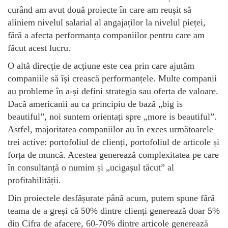
curând am avut două proiecte în care am reușit să
aliniem nivelul salarial al angajaților la nivelul pieței,
fără a afecta performanța companiilor pentru care am
făcut acest lucru.
O altă direcție de acțiune este cea prin care ajutăm
companiile să își crească performanțele. Multe companii
au probleme în a-și defini strategia sau oferta de valoare.
Dacă americanii au ca principiu de bază „big is
beautiful”, noi suntem orientați spre „more is beautiful”.
Astfel, majoritatea companiilor au în exces următoarele
trei active: portofoliul de clienți, portofoliul de articole și
forța de muncă. Acestea generează complexitatea pe care
în consultanță o numim și „ucigașul tăcut” al
profitabilității.
Din proiectele desfășurate până acum, putem spune fără
teama de a greși că 50% dintre clienți generează doar 5%
din Cifra de afacere, 60-70% dintre articole generează