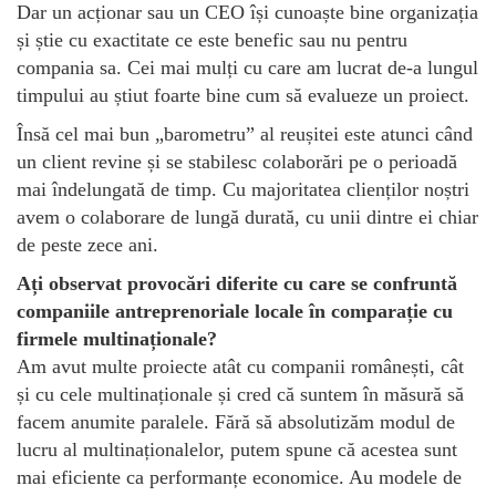
Dar un acționar sau un CEO își cunoaște bine organizația
și știe cu exactitate ce este benefic sau nu pentru
compania sa. Cei mai mulți cu care am lucrat de-a lungul
timpului au știut foarte bine cum să evalueze un proiect.
Însă cel mai bun „barometru” al reușitei este atunci când
un client revine și se stabilesc colaborări pe o perioadă
mai îndelungată de timp. Cu majoritatea clienților noștri
avem o colaborare de lungă durată, cu unii dintre ei chiar
de peste zece ani.
Ați observat provocări diferite cu care se confruntă
companiile antreprenoriale locale în comparație cu
firmele multinaționale?
Am avut multe proiecte atât cu companii românești, cât
și cu cele multinaționale și cred că suntem în măsură să
facem anumite paralele. Fără să absolutizăm modul de
lucru al multinaționalelor, putem spune că acestea sunt
mai eficiente ca performanțe economice. Au modele de