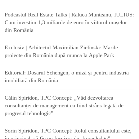
Podcastul Real Estate Talks | Raluca Munteanu, IULIUS:
Cum investim 1,3 miliarde de euro în viitorul orașelor
din România
Exclusiv | Arhitectul Maximilian Zielinski: Marile
proiecte din România după munca la Apple Park
Editorial: Dosarul Schengen, o miză și pentru industria
imobiliară din România
Călin Spiridon, TPC Concept: „Văd dezvoltarea
consultanței de management ca fiind strâns legată de
progresul tehnologic”
Sorin Spiridon, TPC Concept: Rolul consultantului este,
în principal, să fie un furnizor de „knowledge”