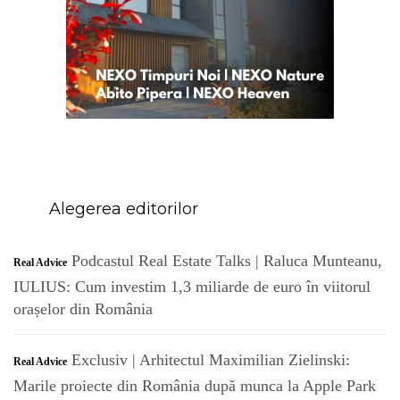
Alegerea editorilor
Podcastul Real Estate Talks | Raluca Munteanu,
R
Real Advice
IULIUS: Cum investim 1,3 miliarde de euro în viitorul
orașelor din România
Exclusiv | Arhitectul Maximilian Zielinski:
R
Real Advice
Marile proiecte din România după munca la Apple Park