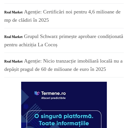
Agenție: Certificări noi pentru 4,6 milioane de
R
Real Market
mp de clădiri în 2025
Grupul Schwarz primește aprobare condiționată
R
Real Market
pentru achiziția La Cocoș
Agenție: Nicio tranzacție imobiliară locală nu a
R
Real Market
depășit pragul de 60 de milioane de euro în 2025