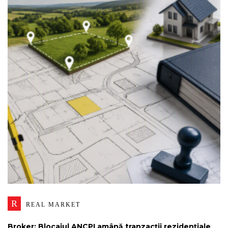
R
REAL MARKET
Broker: Blocajul ANCPI amână tranzacții rezidențiale