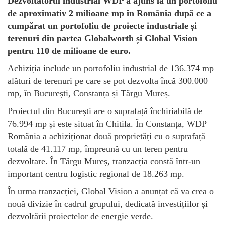
Dezvoltatorul industrial WDP a ajuns la un portofoliu
de aproximativ 2 milioane mp în România după ce a
cumpărat un portofoliu de proiecte industriale și
terenuri din partea Globalworth și Global Vision
pentru 110 de milioane de euro.
Achiziția include un portofoliu industrial de 136.374 mp
alături de terenuri pe care se pot dezvolta încă 300.000
mp, în București, Constanța și Târgu Mureș.
Proiectul din București are o suprafață închiriabilă de
76.994 mp și este situat în Chitila. În Constanța, WDP
România a achiziționat două proprietăți cu o suprafață
totală de 41.117 mp, împreună cu un teren pentru
dezvoltare. În Târgu Mureș, tranzacția constă într-un
important centru logistic regional de 18.263 mp.
În urma tranzacției, Global Vision a anunțat că va crea o
nouă divizie în cadrul grupului, dedicată investițiilor și
dezvoltării proiectelor de energie verde.