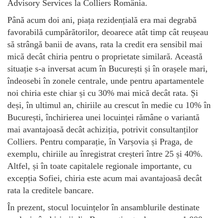
Advisory Services la Colliers România.
Până acum doi ani, piața rezidențială era mai degrabă
favorabilă cumpărătorilor, deoarece atât timp cât reușeau
să strângă banii de avans, rata la credit era sensibil mai
mică decât chiria pentru o proprietate similară. Această
situație s-a inversat acum în București și în orașele mari,
îndeosebi în zonele centrale, unde pentru apartamentele
noi chiria este chiar și cu 30% mai mică decât rata. Și
deși, în ultimul an, chiriile au crescut în medie cu 10% în
București, închirierea unei locuinței rămâne o variantă
mai avantajoasă decât achiziția, potrivit consultanților
Colliers. Pentru comparație, în Varșovia și Praga, de
exemplu, chiriile au înregistrat creșteri între 25 și 40%.
Altfel, și în toate capitalele regionale importante, cu
excepția Sofiei, chiria este acum mai avantajoasă decât
rata la creditele bancare.
În prezent, stocul locuințelor în ansamblurile destinate