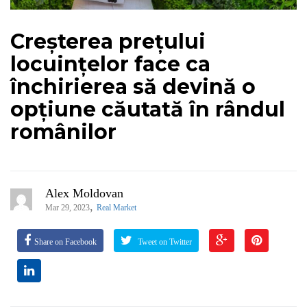
Creșterea prețului
locuințelor face ca
închirierea să devină o
opțiune căutată în rândul
românilor
Alex Moldovan
,
Mar 29, 2023
Real Market
Share on Facebook
Tweet on Twitter