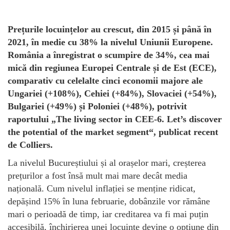
Prețurile locuințelor au crescut, din 2015 și până în
2021, în medie cu 38% la nivelul Uniunii Europene.
România a înregistrat o scumpire de 34%, cea mai
mică din regiunea Europei Centrale și de Est (ECE),
comparativ cu celelalte cinci economii majore ale
Ungariei (+108%), Cehiei (+84%), Slovaciei (+54%),
Bulgariei (+49%) și Poloniei (+48%), potrivit
raportului „
The living sector in CEE-6. Let’s discover
the potential of the market segment
“, publicat recent
de Colliers.
La nivelul Bucureștiului și al orașelor mari, creșterea
prețurilor a fost însă mult mai mare decât media
națională. Cum nivelul inflației se menține ridicat,
depășind 15% în luna februarie, dobânzile vor rămâne
mari o perioadă de timp, iar creditarea va fi mai puțin
accesibilă, închirierea unei locuințe devine o opțiune din