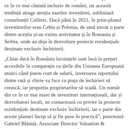
ce în ce mai căutată inclusiv de români, iar această
tendință atrage atenția marilor investitori, subliniază
consultanții Colliers. Dacă până în 2021, în prim-planul
investitorilor erau Cehia și Polonia, de anul trecut o parte
dintre aceștia și-au extins activitatea și în Romania și
Serbia, unde au deja în dezvoltare proiecte rezidențiale
destinate exclusiv închirierii.
„Chiar dacă în România locuințele sunt încă la prețuri
accesibile în comparație cu țările din Uniunea Europeană
atunci când ținem cont de salarii, inversarea raportului
dintre rată și chirie va face ca piața de închirieri să
crească, iar proporția proprietarilor să scadă. Un număr
din ce în ce mai mare de investitori internaționali, dar și
dezvoltatori locali, ne contactează cu privire la proiecte
rezidențiale destinate exclusiv închirierii, iar o parte din
aceste planuri încep să și fie puse în practică”, punctează
Gabriel Blăniță, Associate Director Valuation &