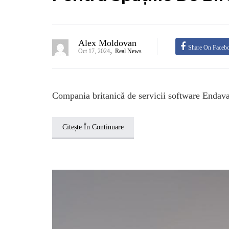
Alex Moldovan
Share On Faceb
,
Oct 17, 2024
Real News
Compania britanică de servicii software Endava ș
Citește În Continuare