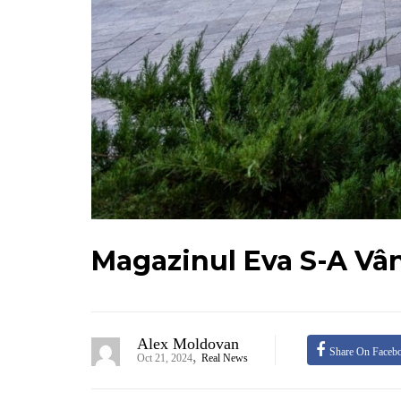
Magazinul Eva S-A Vâ
Alex Moldovan
Share On Faceb
,
Oct 21, 2024
Real News