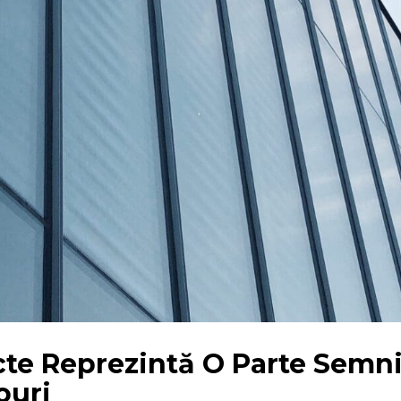
cte Reprezintă O Parte Semni
ouri