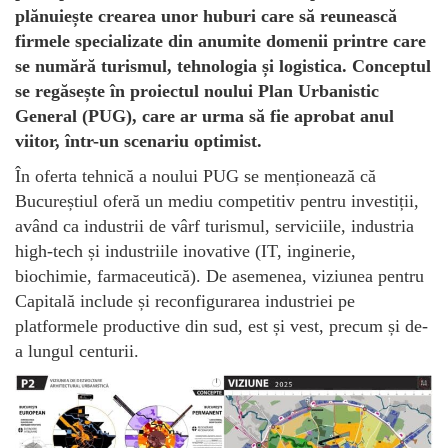
plănuiește crearea unor huburi care să reunească
firmele specializate din anumite domenii printre care
se numără turismul, tehnologia și logistica. Conceptul
se regăsește în proiectul noului Plan Urbanistic
General (PUG), care ar urma să fie aprobat anul
viitor, într-un scenariu optimist.
În oferta tehnică a noului PUG se menționează că
Bucureștiul oferă un mediu competitiv pentru investiții,
având ca industrii de vârf turismul, serviciile, industria
high-tech și industriile inovative (IT, inginerie,
biochimie, farmaceutică). De asemenea, viziunea pentru
Capitală include și reconfigurarea industriei pe
platformele productive din sud, est și vest, precum și de-
a lungul centurii.