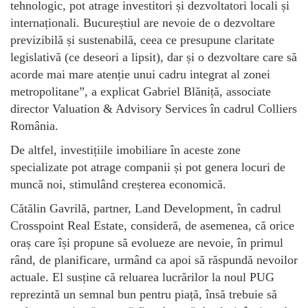
tehnologic, pot atrage investitori și dezvoltatori locali și
internaționali. Bucureștiul are nevoie de o dezvoltare
previzibilă și sustenabilă, ceea ce presupune claritate
legislativă (ce deseori a lipsit), dar și o dezvoltare care să
acorde mai mare atenție unui cadru integrat al zonei
metropolitane”, a explicat Gabriel Blăniță, associate
director Valuation & Advisory Services în cadrul Colliers
România.
De altfel, investițiile imobiliare în aceste zone
specializate pot atrage companii și pot genera locuri de
muncă noi, stimulând creșterea economică.
Cătălin Gavrilă, partner, Land Development, în cadrul
Crosspoint Real Estate, consideră, de asemenea, că orice
oraș care își propune să evolueze are nevoie, în primul
rând, de planificare, urmând ca apoi să răspundă nevoilor
actuale. El susține că reluarea lucrărilor la noul PUG
reprezintă un semnal bun pentru piață, însă trebuie să