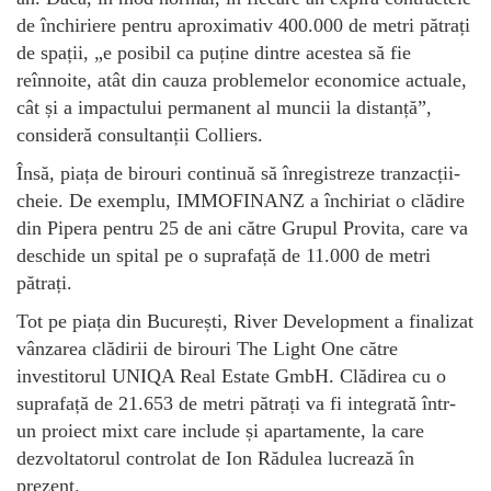
de închiriere pentru aproximativ 400.000 de metri pătrați
de spații, „e posibil ca puține dintre acestea să fie
reînnoite, atât din cauza problemelor economice actuale,
cât și a impactului permanent al muncii la distanță”,
consideră consultanții Colliers.
Însă, piața de birouri continuă să înregistreze tranzacții-
cheie. De exemplu, IMMOFINANZ a închiriat o clădire
din Pipera pentru 25 de ani către Grupul Provita, care va
deschide un spital pe o suprafață de 11.000 de metri
pătrați.
Tot pe piața din București, River Development a finalizat
vânzarea clădirii de birouri The Light One către
investitorul UNIQA Real Estate GmbH. Clădirea cu o
suprafață de 21.653 de metri pătrați va fi integrată într-
un proiect mixt care include și apartamente, la care
dezvoltatorul controlat de Ion Rădulea lucrează în
prezent.