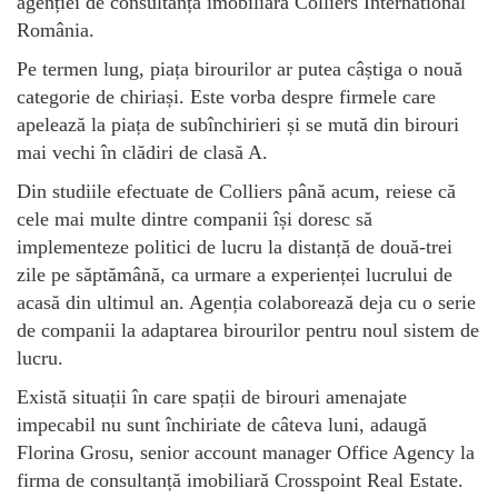
agenției de consultanță imobiliară Colliers International
România.
Pe termen lung, piața birourilor ar putea câștiga o nouă
categorie de chiriași. Este vorba despre firmele care
apelează la piața de subînchirieri și se mută din birouri
mai vechi în clădiri de clasă A.
Din studiile efectuate de Colliers până acum, reiese că
cele mai multe dintre companii își doresc să
implementeze politici de lucru la distanță de două-trei
zile pe săptămână, ca urmare a experienței lucrului de
acasă din ultimul an. Agenția colaborează deja cu o serie
de companii la adaptarea birourilor pentru noul sistem de
lucru.
Există situații în care spații de birouri amenajate
impecabil nu sunt închiriate de câteva luni, adaugă
Florina Grosu, senior account manager Office Agency la
firma de consultanță imobiliară Crosspoint Real Estate.