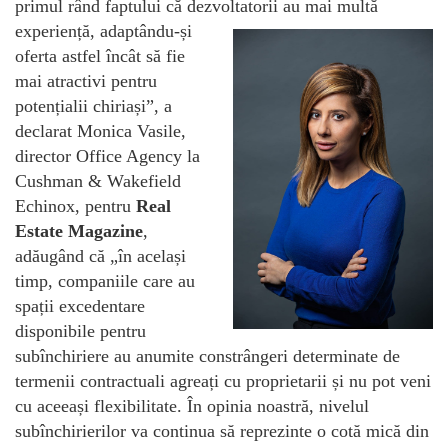
primul rând faptului că dezvoltatorii au mai multă
experiență, adaptându-și
oferta astfel încât să fie
mai atractivi pentru
potențialii chiriași”, a
declarat Monica Vasile,
director Office Agency la
Cushman & Wakefield
Echinox, pentru
Real
Estate Magazine
,
adăugând că „în același
timp, companiile care au
spații excedentare
disponibile pentru
subînchiriere au anumite constrângeri determinate de
termenii contractuali agreați cu proprietarii și nu pot veni
cu aceeași flexibilitate. În opinia noastră, nivelul
subînchirierilor va continua să reprezinte o cotă mică din