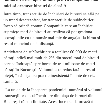
mici să acceseze birouri de clasă A
Între timp, tranzacțiile de închirieri de birouri se află pe
un trend descrescător, iar tranzacțiile de subînchirieri
încep să prindă contur. Companiile care au închiriat
suprafețe mari de birouri au realizat că pot gestiona
operațiunile cu un număr mai mic de angajați la birou și
restul muncind de la distanță.
Activitatea de subînchiriere a totalizat 60.000 de metri
pătrați, adică mai mult de 2% din stocul total de birouri
care se îndreaptă spre borna de trei milioane de metri
pătrați în București. Volumul este redus față de restul
pieței, însă nișa era practic inexistentă înainte de criza
sanitară.
„La un an de la începerea pandemiei, numărul și volumul
tranzacțiilor de subînchiriere din piața de birouri din
București rămân limitate. Acest lucru se datorează în