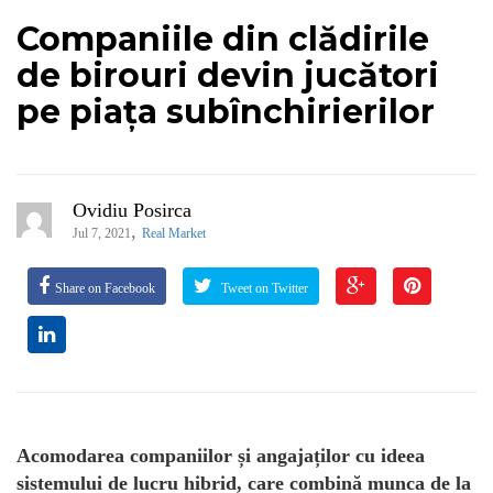
Companiile din clădirile
de birouri devin jucători
pe piața subînchirierilor
Ovidiu Posirca
,
Jul 7, 2021
Real Market
Share on Facebook
Tweet on Twitter
Acomodarea companiilor și angajaților cu ideea
sistemului de lucru hibrid, care combină munca de la