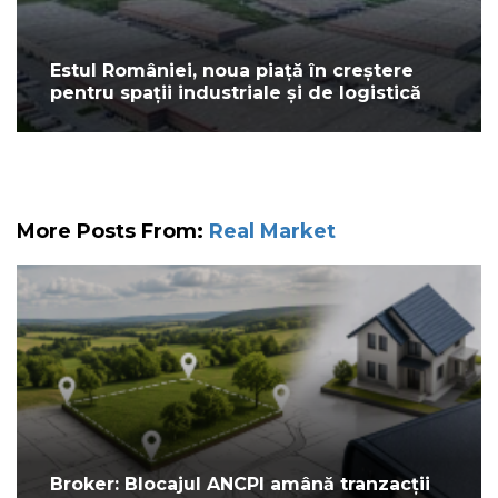
Estul României, noua piață în creștere
pentru spații industriale și de logistică
More Posts From:
Real Market
Broker: Blocajul ANCPI amână tranzacții