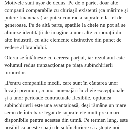
Motivele sunt ușor de dedus. Pe de o parte, doar alte
companii comparabile cu chiriașii existenți (ca mărime și
putere financiară) ar putea contracta suprafețe la fel de
generoase. Pe de altă parte, spațiile la cheie nu pot să se
alinieze identității de imagine a unei alte corporații din
alte industrii, cu alte elemente distinctive din punct de
vedere al brandului.
Oferta se întâlnește cu cererea parțial, iar rezultatul este
volumul redus tranzacționat pe piața subînchirierii
birourilor.
„Pentru companiile medii, care sunt în căutarea unor
locații premium, a unor amenajări la cheie excepționale
și a unor perioade contractuale flexibile, opțiunea
subînchirierii este una avantajoasă, deși rămâne un mare
semn de întrebare legat de suprafețele mult prea mari
disponibile pentru acestea din urmă. Pe termen lung, este
posibil ca aceste spații de subînchiriere să aștepte noi