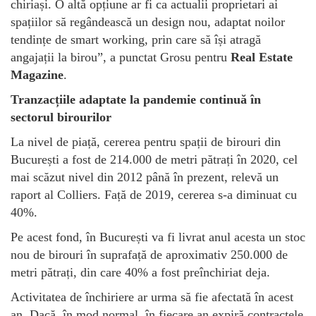
chiriași. O altă opțiune ar fi ca actualii proprietari ai
spațiilor să regândească un design nou, adaptat noilor
tendințe de smart working, prin care să își atragă
angajații la birou”, a punctat Grosu pentru
Real Estate
Magazine
.
Tranzacțiile adaptate la pandemie continuă în
sectorul birourilor
La nivel de piață, cererea pentru spații de birouri din
București a fost de 214.000 de metri pătrați în 2020, cel
mai scăzut nivel din 2012 până în prezent, relevă un
raport al Colliers. Față de 2019, cererea s-a diminuat cu
40%.
Pe acest fond, în București va fi livrat anul acesta un stoc
nou de birouri în suprafață de aproximativ 250.000 de
metri pătrați, din care 40% a fost preînchiriat deja.
Activitatea de închiriere ar urma să fie afectată în acest
an. Dacă, în mod normal, în fiecare an expiră contractele