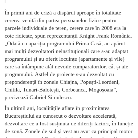
În primii ani de criză a dispărut aproape în totalitate
cererea venită din partea persoanelor fizice pentru
parcele individuale de teren, cerere care în 2008 era la
cote ridicate, spun reprezentanții Knight Frank România.
„Odată cu apariția programului Prima Casă, au apărut
mai mulți dezvoltatori neinstituționali care s-au adaptat
programului și au oferit locuințe (apartamente și vile)
care să întâmpine atât nevoile cumpărătorilor, cât și ale
programului. Astfel de proiecte s-au dezvoltat cu
preponderență în zonele Chiajna, Popești-Leordeni,
Chitila, Tunari-Balotești, Corbeanca, Mogoșoaia”,
precizează Gabriel Simulescu.
În ultimii ani, localitățile aflate în proximitatea
Bucureștiului au cunoscut o dezvoltare accelerată,
dezvoltare ce a fost susținută de diferiți factori, în funcție
de zonă. Zonele de sud și vest au avut ca principal motor