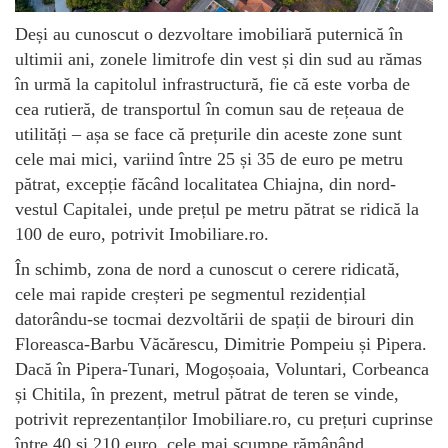
Deși au cunoscut o dezvoltare imobiliară puternică în
ultimii ani, zonele limitrofe din vest și din sud au rămas
în urmă la capitolul infrastructură, fie că este vorba de
cea rutieră, de transportul în comun sau de rețeaua de
utilități – așa se face că prețurile din aceste zone sunt
cele mai mici, variind între 25 și 35 de euro pe metru
pătrat, excepție făcând localitatea Chiajna, din nord-
vestul Capitalei, unde prețul pe metru pătrat se ridică la
100 de euro, potrivit Imobiliare.ro.
În schimb, zona de nord a cunoscut o cerere ridicată,
cele mai rapide creșteri pe segmentul rezidențial
datorându-se tocmai dezvoltării de spații de birouri din
Floreasca-Barbu Văcărescu, Dimitrie Pompeiu și Pipera.
Dacă în Pipera-Tunari, Mogoșoaia, Voluntari, Corbeanca
și Chitila, în prezent, metrul pătrat de teren se vinde,
potrivit reprezentanților Imobiliare.ro, cu prețuri cuprinse
între 40 și 210 euro, cele mai scumpe rămânând