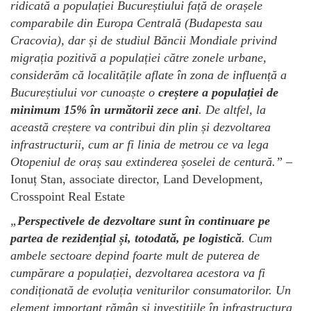
ridicată a populației Bucureștiului față de orașele
comparabile din Europa Centrală (Budapesta sau
Cracovia), dar și de studiul Băncii Mondiale privind
migrația pozitivă a populației către zonele urbane,
considerăm că localitățile aflate în zona de influență a
Bucureștiului vor cunoaște o
creștere a populației de
minimum 15% în următorii zece ani
. De altfel, la
această creștere va contribui din plin și dezvoltarea
infrastructurii, cum ar fi linia de metrou ce va lega
Otopeniul de oraș sau extinderea șoselei de centură.”
–
Ionuț Stan, associate director, Land Development,
Crosspoint Real Estate
„
Perspectivele de dezvoltare sunt în continuare pe
partea de rezidențial și, totodată, pe logistică
. Cum
ambele sectoare depind foarte mult de puterea de
cumpărare a populației, dezvoltarea acestora va fi
condiționată de evoluția veniturilor consumatorilor. Un
element important rămân și investițiile în infrastructura