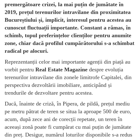
premergătoare crizei, la mai puțin de jumătate în
2019, prețul terenurilor intravilane din proximitatea
Bucureștiului și, implicit, interesul pentru acestea au
cunoscut fluctuații importante. Constant a rămas, în
schimb, topul preferințelor clienților pentru anumite
zone, chiar dacă profilul cumpărătorului s-a schimbat
radical pe alocuri.
Reprezentanții celor mai importante agenții din piață au
vorbit pentru
Real Estate Magazine
despre evoluția
terenurilor intravilane din zonele limitrofe Capitalei, din
perspectiva dezvoltării imobiliare, anticipând și
trendurile de dezvoltare pentru acestea.
Dacă, înainte de criză, în Pipera, de pildă, prețul mediu
pe metru pătrat de teren se situa la aproape 500 de euro,
acum, după zece ani de corecții repetate, un teren în
aceeași zonă poate fi cumpărat cu mai puțin de jumătate
din preț. Desigur, numărul loturilor disponibile s-a redus