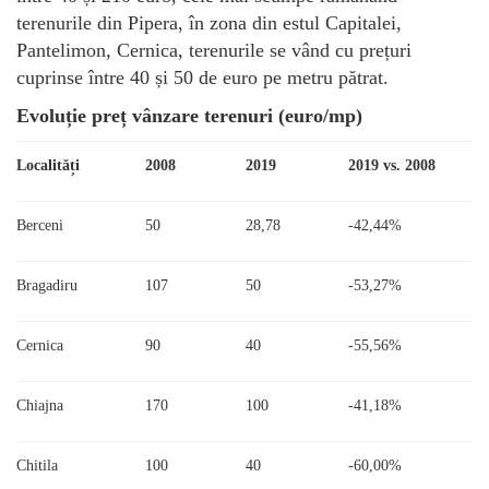
terenurile din Pipera, în zona din estul Capitalei,
Pantelimon, Cernica, terenurile se vând cu prețuri
cuprinse între 40 și 50 de euro pe metru pătrat.
Evoluție preț vânzare terenuri (euro/mp)
Localități
2008
2019
2019 vs. 2008
Berceni
50
28,78
-42,44%
Bragadiru
107
50
-53,27%
Cernica
90
40
-55,56%
Chiajna
170
100
-41,18%
Chitila
100
40
-60,00%