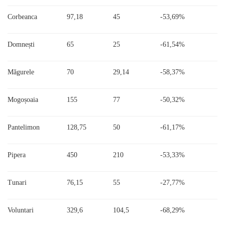
Corbeanca
97,18
45
-53,69%
Domnești
65
25
-61,54%
Măgurele
70
29,14
-58,37%
Mogoșoaia
155
77
-50,32%
Pantelimon
128,75
50
-61,17%
Pipera
450
210
-53,33%
Tunari
76,15
55
-27,77%
Voluntari
329,6
104,5
-68,29%