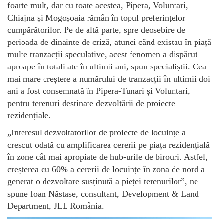
foarte mult, dar cu toate acestea, Pipera, Voluntari,
Chiajna și Mogoșoaia rămân în topul preferințelor
cumpărătorilor. Pe de altă parte, spre deosebire de
perioada de dinainte de criză, atunci când existau în piață
multe tranzacții speculative, acest fenomen a dispărut
aproape în totalitate în ultimii ani, spun specialiștii. Cea
mai mare creștere a numărului de tranzacții în ultimii doi
ani a fost consemnată în Pipera-Tunari și Voluntari,
pentru terenuri destinate dezvoltării de proiecte
rezidențiale.
„Interesul dezvoltatorilor de proiecte de locuințe a
crescut odată cu amplificarea cererii pe piața rezidențială
în zone cât mai apropiate de hub-urile de birouri. Astfel,
creșterea cu 60% a cererii de locuințe în zona de nord a
generat o dezvoltare susținută a pieței terenurilor”, ne
spune Ioan Năstase, consultant, Development & Land
Department, JLL România.