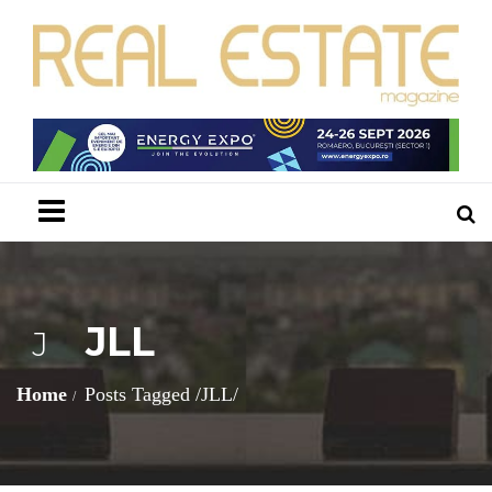
Menu
JLL
J
Home
Posts Tagged
/
JLL/