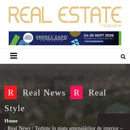
Menu
R
Real News
R
Real
Style
Home
Real News
/
Tedințe în piața amenajărilor de interior –