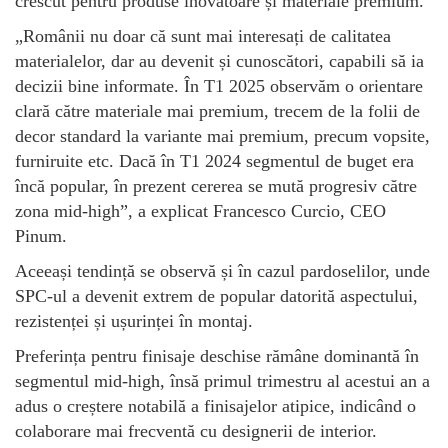
crescut pentru produse inovatoare și materiale premium.
„Românii nu doar că sunt mai interesați de calitatea
materialelor, dar au devenit și cunoscători, capabili să ia
decizii bine informate. În T1 2025 observăm o orientare
clară către materiale mai premium, trecem de la folii de
decor standard la variante mai premium, precum vopsite,
furniruite etc. Dacă în T1 2024 segmentul de buget era
încă popular, în prezent cererea se mută progresiv către
zona mid-high”, a explicat Francesco Curcio, CEO
Pinum.
Aceeași tendință se observă și în cazul pardoselilor, unde
SPC-ul a devenit extrem de popular datorită aspectului,
rezistenței și ușurinței în montaj.
Preferința pentru finisaje deschise rămâne dominantă în
segmentul mid-high, însă primul trimestru al acestui an a
adus o creștere notabilă a finisajelor atipice, indicând o
colaborare mai frecventă cu designerii de interior.