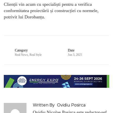
Clienții vin acum cu specialiști pentru a verifica
conformitatea proiectării și construcției cu normele,
potrivit lui Dorobanțu.
Category
Date
Real News
,
Real Style
Jun 3, 2025
Written By
Ovidiu Posirca
Ovidiu Nicolae Posirca este redactor-sef