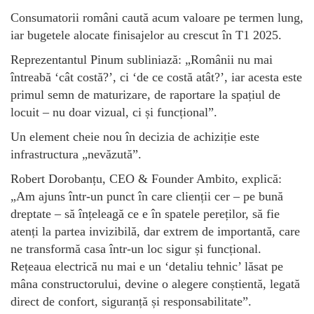
Consumatorii români caută acum valoare pe termen lung,
iar bugetele alocate finisajelor au crescut în T1 2025.
Reprezentantul Pinum subliniază: „Românii nu mai
întreabă ‘cât costă?’, ci ‘de ce costă atât?’, iar acesta este
primul semn de maturizare, de raportare la spațiul de
locuit – nu doar vizual, ci și funcțional”.
Un element cheie nou în decizia de achiziție este
infrastructura „nevăzută”.
Robert Dorobanțu, CEO & Founder Ambito, explică:
„Am ajuns într-un punct în care clienții cer – pe bună
dreptate – să înțeleagă ce e în spatele pereților, să fie
atenți la partea invizibilă, dar extrem de importantă, care
ne transformă casa într-un loc sigur și funcțional.
Rețeaua electrică nu mai e un ‘detaliu tehnic’ lăsat pe
mâna constructorului, devine o alegere conștientă, legată
direct de confort, siguranță și responsabilitate”.