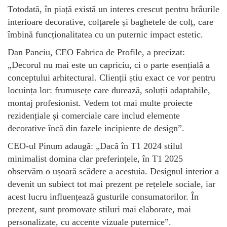
Totodată, în piață există un interes crescut pentru brâurile
interioare decorative, colțarele și baghetele de colț, care
îmbină funcționalitatea cu un puternic impact estetic.
Dan Panciu, CEO Fabrica de Profile, a precizat:
„Decorul nu mai este un capriciu, ci o parte esențială a
conceptului arhitectural. Clienții știu exact ce vor pentru
locuința lor: frumusețe care durează, soluții adaptabile,
montaj profesionist. Vedem tot mai multe proiecte
rezidențiale și comerciale care includ elemente
decorative încă din fazele incipiente de design”.
CEO-ul Pinum adaugă: „Dacă în T1 2024 stilul
minimalist domina clar preferințele, în T1 2025
observăm o ușoară scădere a acestuia. Designul interior a
devenit un subiect tot mai prezent pe rețelele sociale, iar
acest lucru influențează gusturile consumatorilor. În
prezent, sunt promovate stiluri mai elaborate, mai
personalizate, cu accente vizuale puternice”.