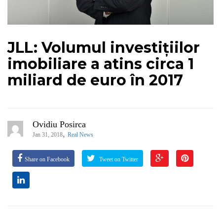
JLL: Volumul investițiilor
imobiliare a atins circa 1
miliard de euro în 2017
Ovidiu Posirca
,
Jan 31, 2018
Real News
Share on Facebook
Tweet on Twitter