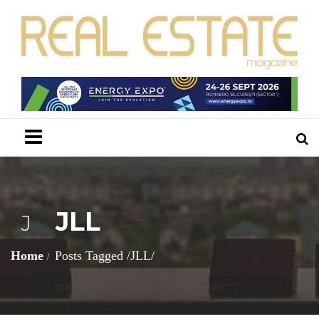
Menu
JLL
J
Home
Posts Tagged
/
JLL/