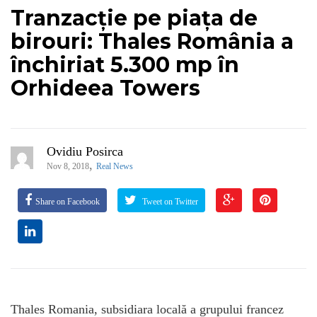
Tranzacție pe piața de
birouri: Thales România a
închiriat 5.300 mp în
Orhideea Towers
Ovidiu Posirca
,
Nov 8, 2018
Real News
Share on Facebook
Tweet on Twitter
Thales Romania, subsidiara locală a grupului francez