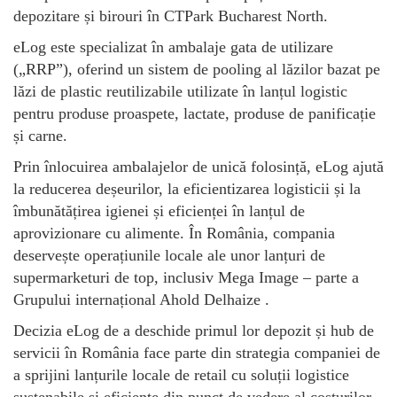
depozitare și birouri în CTPark Bucharest North.
eLog este specializat în ambalaje gata de utilizare
(„RRP”), oferind un sistem de pooling al lăzilor bazat pe
lăzi de plastic reutilizabile utilizate în lanțul logistic
pentru produse proaspete, lactate, produse de panificație
și carne.
Prin înlocuirea ambalajelor de unică folosință, eLog ajută
la reducerea deșeurilor, la eficientizarea logisticii și la
îmbunătățirea igienei și eficienței în lanțul de
aprovizionare cu alimente. În România, compania
deservește operațiunile locale ale unor lanțuri de
supermarketuri de top, inclusiv Mega Image – parte a
Grupului internațional Ahold Delhaize .
Decizia eLog de a deschide primul lor depozit și hub de
servicii în România face parte din strategia companiei de
a sprijini lanțurile locale de retail cu soluții logistice
sustenabile și eficiente din punct de vedere al costurilor.