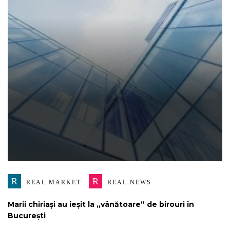
R
R
REAL MARKET
REAL NEWS
Marii chiriași au ieșit la „vânătoare” de birouri în
București