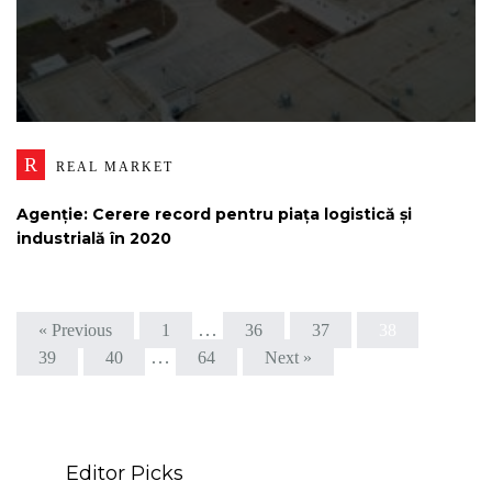
R
REAL MARKET
Agenție: Cerere record pentru piața logistică și
industrială în 2020
…
« Previous
1
36
37
38
…
39
40
64
Next »
Editor Picks