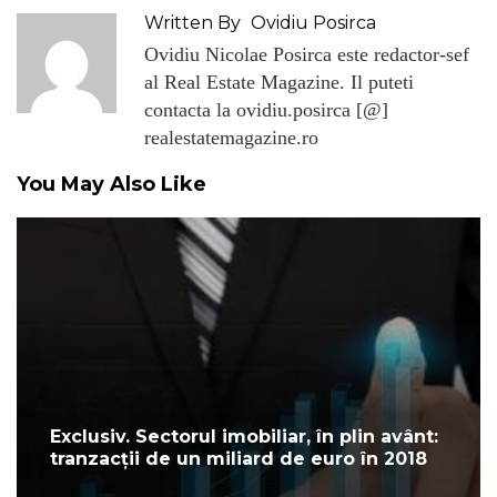
Written By
Ovidiu Posirca
Ovidiu Nicolae Posirca este redactor-sef
al Real Estate Magazine. Il puteti
contacta la ovidiu.posirca [@]
realestatemagazine.ro
You May Also Like
Exclusiv. Sectorul imobiliar, în plin avânt:
tranzacții de un miliard de euro în 2018