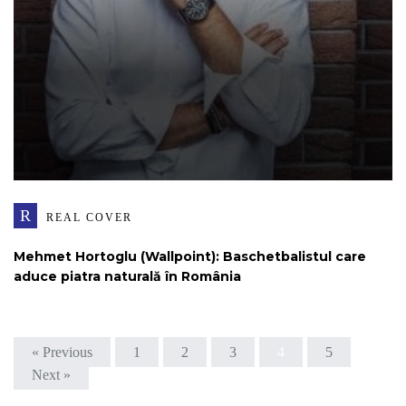
R
REAL COVER
Mehmet Hortoglu (Wallpoint): Baschetbalistul care
aduce piatra naturală în România
« Previous
1
2
3
4
5
Next »