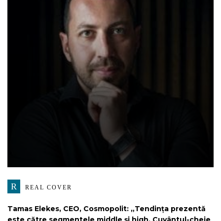
R
REAL COVER
Tamas Elekes, CEO, Cosmopolit: „Tendința prezentă
este către segmentele middle și high. Cuvântul-cheie