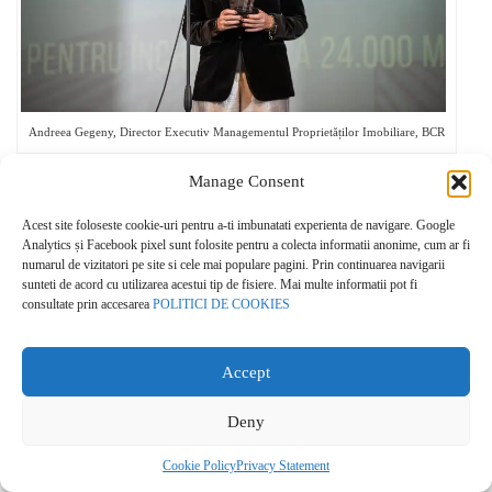
Andreea Gegeny, Director Executiv Managementul Proprietăților Imobiliare, BCR
DEZVOLTATORUL
Manage Consent
Acest site foloseste cookie-uri pentru a-ti imbunatati experienta de navigare. Google
INDUSTRIAL AL
Analytics și Facebook pixel sunt folosite pentru a colecta informatii anonime, cum ar fi
numarul de vizitatori pe site si cele mai populare pagini. Prin continuarea navigarii
ANULUI
sunteti de acord cu utilizarea acestui tip de fisiere. Mai multe informatii pot fi
consultate prin accesarea
POLITICI DE COOKIES
– cu proiecte optimizate pentru activitatea companiilor,
Accept
susținând productivitatea și adaptabilitatea într-un mediu
economic dinamic.
Deny
Finaliști:
Cookie Policy
Privacy Statement
CTP ROMANIA