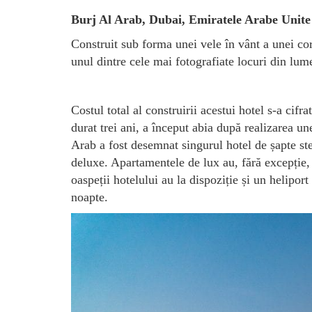
Burj Al Arab, Dubai, Emiratele Arabe Unite
Construit sub forma unei vele în vânt a unei co
unul dintre cele mai fotografiate locuri din lum
Costul total al construirii acestui hotel s-a cifra
durat trei ani, a început abia după realizarea une
Arab a fost desemnat singurul hotel de șapte stel
deluxe. Apartamentele de lux au, fără excepție, 
oaspeții hotelului au la dispoziție și un helipor
noapte.