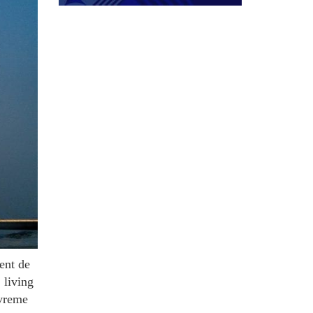
ent de
 living
 vreme