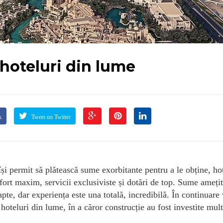
 hoteluri din lume
k
Tweet on Twitter
 își permit să plătească sume exorbitante pentru a le obține, ho
nfort maxim, servicii exclusiviste și dotări de top. Sume ameți
apte, dar experiența este una totală, incredibilă. În continuare
oteluri din lume, în a căror construcție au fost investite mult