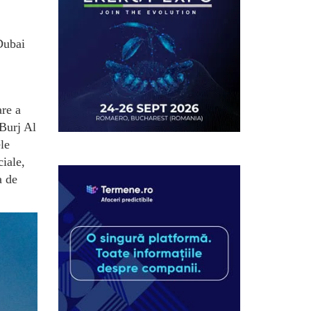
Dubai
are a
 Burj Al
ele
ciale,
a de