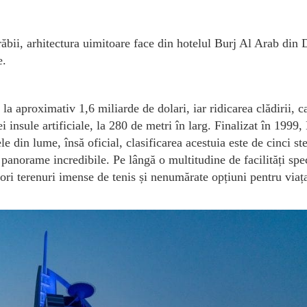
răbii, arhitectura uimitoare face din hotelul Burj Al Arab din 
e.
t la aproximativ 1,6 miliarde de dolari, iar ridicarea clădirii, c
i insule artificiale, la 280 de metri în larg. Finalizat în 1999,
e din lume, însă oficial, clasificarea acestuia este de cinci st
panorame incredibile. Pe lângă o multitudine de facilități spe
t ori terenuri imense de tenis și nenumărate opțiuni pentru viaț