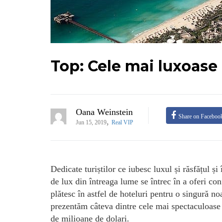
Top: Cele mai luxoase
Oana Weinstein
Share on Faceboo
,
Jun 15, 2019
Real VIP
Dedicate turiștilor ce iubesc luxul și răsfățul și
de lux din întreaga lume se întrec în a oferi co
plătesc în astfel de hoteluri pentru o singură no
prezentăm câteva dintre cele mai spectaculoase h
de milioane de dolari.