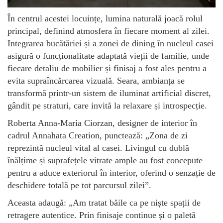
În centrul acestei locuințe, lumina naturală joacă rolul
principal, definind atmosfera în fiecare moment al zilei.
Integrarea bucătăriei și a zonei de dining în nucleul casei
asigură o funcționalitate adaptată vieții de familie, unde
fiecare detaliu de mobilier și finisaj a fost ales pentru a
evita supraîncărcarea vizuală. Seara, ambianța se
transformă printr-un sistem de iluminat artificial discret,
gândit pe straturi, care invită la relaxare și introspecție.
Roberta Anna-Maria Ciorzan, designer de interior în
cadrul Annahata Creation, punctează: „Zona de zi
reprezintă nucleul vital al casei. Livingul cu dublă
înălțime și suprafețele vitrate ample au fost concepute
pentru a aduce exteriorul în interior, oferind o senzație de
deschidere totală pe tot parcursul zilei”.
Aceasta adaugă: „Am tratat băile ca pe niște spații de
retragere autentice. Prin finisaje continue și o paletă