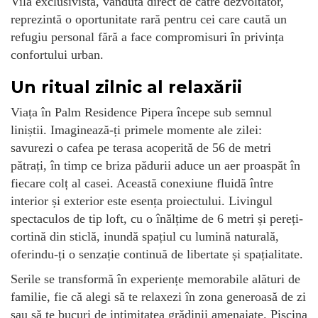
Vila exclusivistă, vândută direct de către dezvoltator,
reprezintă o oportunitate rară pentru cei care caută un
refugiu personal fără a face compromisuri în privința
confortului urban.
Un ritual zilnic al relaxării
Viața în Palm Residence Pipera începe sub semnul
liniștii. Imaginează-ți primele momente ale zilei:
savurezi o cafea pe terasa acoperită de 56 de metri
pătrați, în timp ce briza pădurii aduce un aer proaspăt în
fiecare colț al casei. Această conexiune fluidă între
interior și exterior este esența proiectului. Livingul
spectaculos de tip loft, cu o înălțime de 6 metri și pereți-
cortină din sticlă, inundă spațiul cu lumină naturală,
oferindu-ți o senzație continuă de libertate și spațialitate.
Serile se transformă în experiențe memorabile alături de
familie, fie că alegi să te relaxezi în zona generoasă de zi
sau să te bucuri de intimitatea grădinii amenajate. Piscina