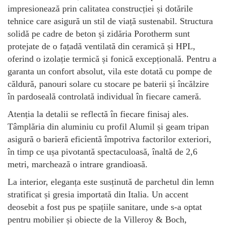
impresionează prin calitatea construcției și dotările
tehnice care asigură un stil de viață sustenabil. Structura
solidă pe cadre de beton și zidăria Porotherm sunt
protejate de o fațadă ventilată din ceramică și HPL,
oferind o izolație termică și fonică excepțională. Pentru a
garanta un confort absolut, vila este dotată cu pompe de
căldură, panouri solare cu stocare pe baterii și încălzire
în pardoseală controlată individual în fiecare cameră.
Atenția la detalii se reflectă în fiecare finisaj ales.
Tâmplăria din aluminiu cu profil Alumil și geam tripan
asigură o barieră eficientă împotriva factorilor exteriori,
în timp ce ușa pivotantă spectaculoasă, înaltă de 2,6
metri, marchează o intrare grandioasă.
La interior, eleganța este susținută de parchetul din lemn
stratificat și gresia importată din Italia. Un accent
deosebit a fost pus pe spațiile sanitare, unde s-a optat
pentru mobilier și obiecte de la Villeroy & Boch,