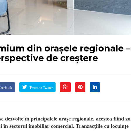
mium din orașele regionale –
erspective de creștere
Facebook
Tweet on Twitter
 dezvolte în principalele orașe regionale, acestea fiind zo
și în sectorul imobiliar comercial. Tranzacțiile cu locuințe