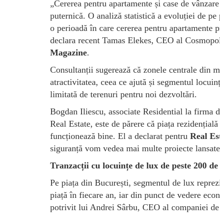
„Cererea pentru apartamente și case de vânzare
puternică. O analiză statistică a evoluției de pe 
o perioadă în care cererea pentru apartamente p
declara recent Tamas Elekes, CEO al Cosmopoli
Magazine
.
Consultanții sugerează că zonele centrale din ma
atractivitatea, ceea ce ajută și segmentul locui
limitată de terenuri pentru noi dezvoltări.
Bogdan Iliescu, associate Residential la firma 
Real Estate, este de părere că piața rezidențială
funcționează bine. El a declarat pentru
Real Es
siguranță vom vedea mai multe proiecte lansate 
Tranzacții cu locuințe de lux de peste 200 de
Pe piața din București, segmentul de lux reprez
piață în fiecare an, iar din punct de vedere econ
potrivit lui Andrei Sârbu, CEO al companiei d