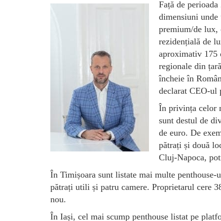
Față de perioada 
dimensiuni unde u
premium/de lux, 
rezidențială de l
aproximativ 175 d
regionale din ța
încheie în Români
declarat CEO-ul
În privința celor
sunt destul de di
de euro. De exemp
pătrați și două l
Cluj-Napoca, potr
În Timișoara sunt listate mai multe penthouse-u
pătrați utili și patru camere. Proprietarul cere 
nou.
În Iași, cel mai scump penthouse listat pe plat