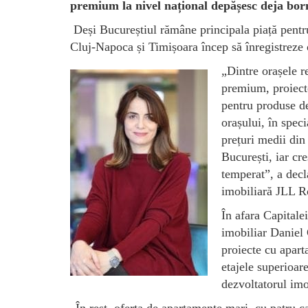
premium la nivel național depășesc deja born
Deși Bucureștiul rămâne principala piață pentr
Cluj-Napoca și Timișoara încep să înregistreze o
„Dintre orașele r
premium, proiecte
pentru produse de
orașului, în spec
prețuri medii din
București, iar cre
temperat”, a decl
imobiliară JLL 
În afara Capitale
imobiliar Daniel 
proiecte cu apa
etajele superioar
dezvoltatorul imo
„În rest, oferta de apartamente mari, cu patru c