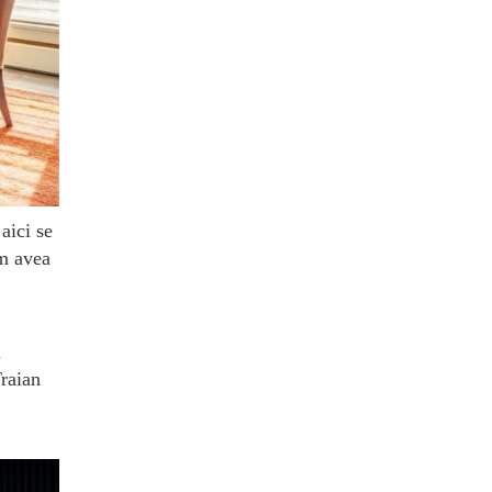
aici se
om avea
a
Traian