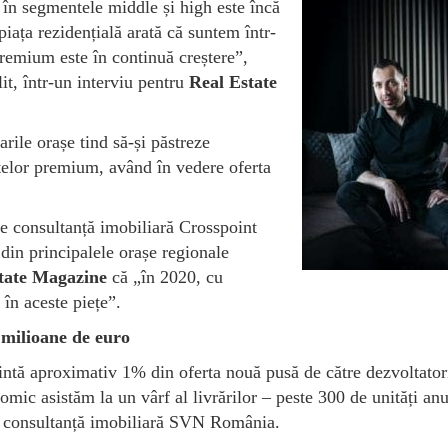
 în segmentele middle și high este încă
piața rezidențială arată că suntem într-
remium este în continuă creștere”,
t, într-un interviu pentru
Real Estate
rile orașe tind să-și păstreze
nțelor premium, având în vedere oferta
de consultanță imobiliară Crosspoint
 din principalele orașe regionale
tate Magazine
că „în 2020, cu
în aceste piețe”.
 milioane de euro
intă aproximativ 1% din oferta nouă pusă de către dezvoltator
omic asistăm la un vârf al livrărilor – peste 300 de unități anu
e consultanță imobiliară SVN România.