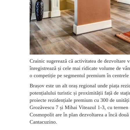
Crainic sugerează că activitatea de dezvoltare
înregistrează și cele mai ridicate volume de v
o competiție pe segmentul premium în centrele 
Brașov este un alt oraș regional unde piața rezi
potențialului turistic și proximității față de st
proiecte rezidențiale premium cu 300 de unități
Grozăvescu 7 și Mihai Viteazul 1-3, cu termen d
Cosmopolit are în plan dezvoltarea a încă două
Cantacuzino.