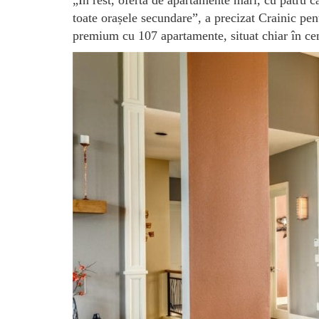
toate orașele secundare”, a precizat Crainic pe
premium cu 107 apartamente, situat chiar în cen