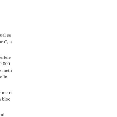
ual se
uro”, a
ertele
00.000
e metri
o în
9 metri
n bloc
tul