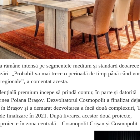
 va rămâne intensă pe segmentele medium și standard deoarece 
ânzări. „Probabil va mai trece o perioadă de timp până când v
regionale”, a comentat acesta.
dențială premium începe să prindă contur, în parte și datorită
ațiunea Poiana Brașov. Dezvoltatorul Cosmopolit a finalizat dej
 în Brașov și a demarat dezvoltarea a încă două complexuri, 
e finalizare în 2021. După livrarea acestor două proiecte,
 proiecte în zona centrală – Cosmopolit Crișan și Cosmopolit