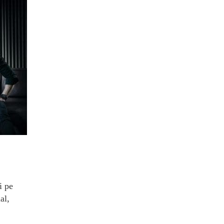
i pe
al,