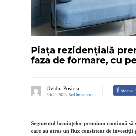
Piața rezidențială pre
faza de formare, cu p
Ovidiu Posirca
Share on 
,
Feb 20, 2020
Real Investments
Segmentul locuințelor premium continuă să se
care au atras un flux consistent de investiții 