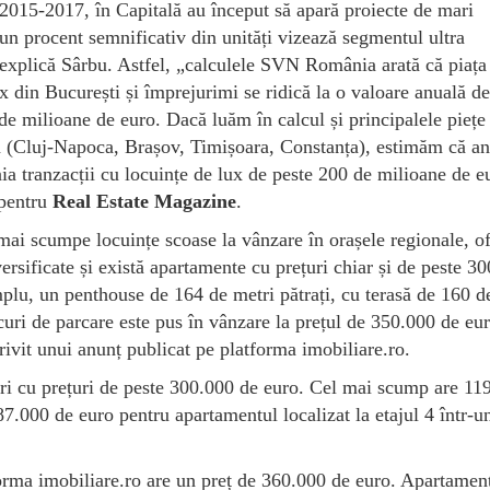
2015-2017, în Capitală au început să apară proiecte de mari
n procent semnificativ din unități vizează segmentul ultra
explică Sârbu. Astfel, „calculele SVN România arată că piața
ux din București și împrejurimi se ridică la o valoare anuală de
e milioane de euro. Dacă luăm în calcul și principalele piețe
ră (Cluj-Napoca, Brașov, Timișoara, Constanța), estimăm că an
a tranzacții cu locuințe de lux de peste 200 de milioane de e
 pentru
Real Estate Magazine
.
 mai scumpe locuințe scoase la vânzare în orașele regionale, of
versificate și există apartamente cu prețuri chiar și de peste 3
lu, un penthouse de 164 de metri pătrați, cu terasă de 160 d
ocuri de parcare este pus în vânzare la prețul de 350.000 de eur
ivit unui anunț publicat pe platforma imobiliare.ro.
ri cu prețuri de peste 300.000 de euro. Cel mai scump are 11
387.000 de euro pentru apartamentul localizat la etajul 4 într-u
forma imobiliare.ro are un preț de 360.000 de euro. Apartamen