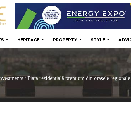
TS
HERITAGE
PROPERTY
STYLE
ADVI
Investments
/
Piața rezidențială premium din orașele regionale 