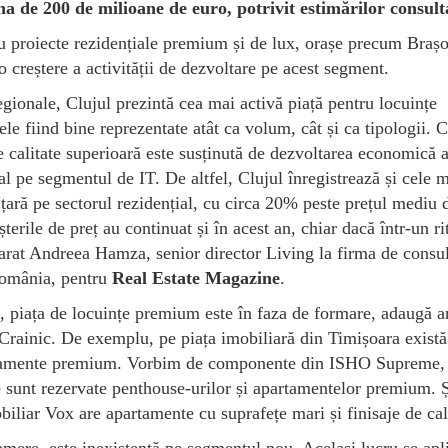
a de 200 de milioane de euro, potrivit estimărilor consulta
u proiecte rezidențiale premium și de lux, orașe precum Brașo
 creștere a activității de dezvoltare pe acest segment.
egionale, Clujul prezintă cea mai activă piață pentru locuințe
le fiind bine reprezentate atât ca volum, cât și ca tipologii. 
 calitate superioară este susținută de dezvoltarea economică 
ial pe segmentul de IT. De altfel, Clujul înregistrează și cele 
 țară pe sectorul rezidențial, cu circa 20% peste prețul mediu 
șterile de preț au continuat și în acest an, chiar dacă într-un r
arat Andreea Hamza, senior director Living la firma de consu
România, pentru
Real Estate Magazine
.
i, piața de locuințe premium este în faza de formare, adaugă an
Crainic. De exemplu, pe piața imobiliară din Timișoara exist
rtamente premium. Vorbim de componente din ISHO Supreme,
e sunt rezervate penthouse-urilor și apartamentelor premium. 
biliar Vox are apartamente cu suprafețe mari și finisaje de cal
amere, este inexistentă pe segmentul nou. Același lucru se apl