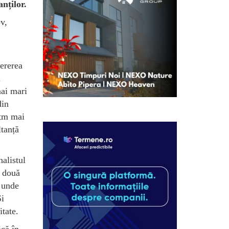
nților.
v,
Cererea
a
mai mari
din
itm mai
ltanță
alistul
ă două
 unde
Și
itate.
ică în