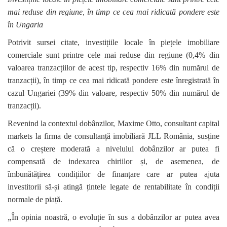
mai reduse din regiune, în timp ce cea mai ridicată pondere este
în Ungaria
Potrivit sursei citate, investițiile locale în piețele imobiliare
comerciale sunt printre cele mai reduse din regiune (0,4% din
valoarea tranzacțiilor de acest tip, respectiv 16% din numărul de
tranzacții), în timp ce cea mai ridicată pondere este înregistrată în
cazul Ungariei (39% din valoare, respectiv 50% din numărul de
tranzacții).
Revenind la contextul dobânzilor, Maxime Otto, consultant capital
markets la firma de consultanță imobiliară JLL România, susține
că o creștere moderată a nivelului dobânzilor ar putea fi
compensată de indexarea chiriilor și, de asemenea, de
îmbunătățirea condițiilor de finanțare care ar putea ajuta
investitorii să-și atingă țintele legate de rentabilitate în condiții
normale de piață.
„
În opinia noastră, o evoluție în sus a dobânzilor ar putea avea