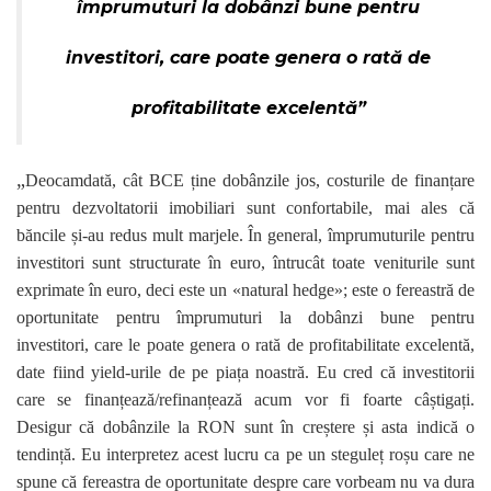
împrumuturi la dobânzi bune pentru
investitori, care poate genera o rată de
profitabilitate excelentă”
„
Deocamdată, cât BCE ține dobânzile jos, costurile de finanțare
pentru dezvoltatorii imobiliari sunt confortabile, mai ales că
băncile și-au redus mult marjele. În general, împrumuturile pentru
investitori sunt structurate în euro, întrucât toate veniturile sunt
exprimate în euro, deci este un «natural hedge»; este o fereastră de
oportunitate pentru împrumuturi la dobânzi bune pentru
investitori, care le poate genera o rată de profitabilitate excelentă,
date fiind yield-urile de pe piața noastră. Eu cred că investitorii
care se finanțează/refinanțează acum vor fi foarte câștigați.
Desigur că dobânzile la RON sunt în creștere și asta indică o
tendință. Eu interpretez acest lucru ca pe un steguleț roșu care ne
spune că fereastra de oportunitate despre care vorbeam nu va dura