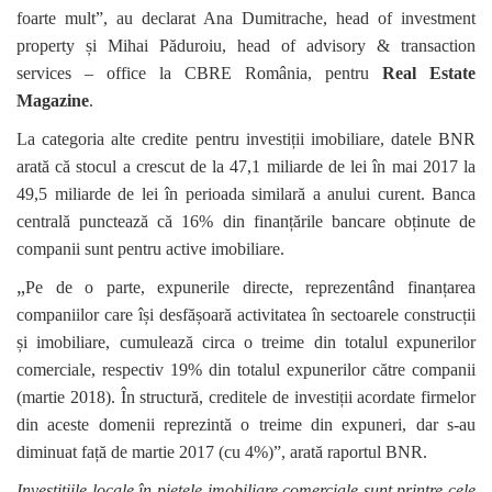
foarte mult”, au declarat Ana Dumitrache, head of investment
property și Mihai Păduroiu, head of advisory & transaction
services – office la CBRE România, pentru
Real Estate
Magazine
.
La categoria alte credite pentru investiții imobiliare, datele BNR
arată că stocul a crescut de la 47,1 miliarde de lei în mai 2017 la
49,5 miliarde de lei în perioada similară a anului curent. Banca
centrală punctează că 16% din finanțările bancare obținute de
companii sunt pentru active imobiliare.
„
Pe de o parte, expunerile directe, reprezentând finanțarea
companiilor care își desfășoară activitatea în sectoarele construcții
și imobiliare, cumulează circa o treime din totalul expunerilor
comerciale, respectiv 19% din totalul expunerilor către companii
(martie 2018). În structură, creditele de investiții acordate firmelor
din aceste domenii reprezintă o treime din expuneri, dar s-au
diminuat față de martie 2017 (cu 4%)”, arată raportul BNR.
Investițiile locale în piețele imobiliare comerciale sunt printre cele