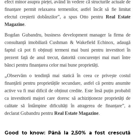
efect minor asupra pieței, având în vedere că structurile actuale de
finanțare permit relaxarea termenilor, astfel încât să fie limitat
efectul creșterii dobânzilor”, a spus Otto pentru
Real Estate
Magazine
.
Bogdan Gubandru, business development manager la firma de
consultanță imobiliară Cushman & Wakefield Echinox, adaugă
faptul că pot fi obținuți termeni mai buni pentru investitori în
prezent față de anul trecut, datorită concurenței mai mari între
bănci pentru finanțarea celor mai bune proprietăți.
„
Observăm o tendință mai statică în ceea ce privește costul
finanțării pentru proprietățile secundare, astfel că pentru anumite
active va fi mai dificil de obținut credite. Este însă puțin probabil
ca investitorii majori care doresc să achiziționeze proprietăți de
calitate să întâmpine dificultăți în atragerea de finanțare”, a
declarat Gubandru pentru
Real Estate Magazine
.
Good to know:
Până la 2,50% a fost crescută