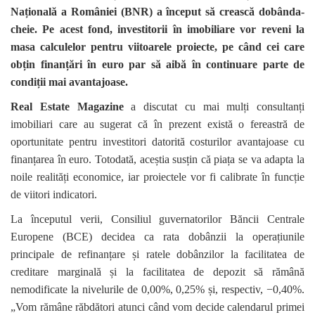
Națională a României (BNR) a început să crească dobânda-
cheie. Pe acest fond, investitorii în imobiliare vor reveni la
masa calculelor pentru viitoarele proiecte, pe când cei care
obțin finanțări în euro par să aibă în continuare parte de
condiții mai avantajoase.
Real Estate Magazine
a discutat cu mai mulți consultanți
imobiliari care au sugerat că în prezent există o fereastră de
oportunitate pentru investitori datorită costurilor avantajoase cu
finanțarea în euro. Totodată, aceștia susțin că piața se va adapta la
noile realități economice, iar proiectele vor fi calibrate în funcție
de viitori indicatori.
La începutul verii, Consiliul guvernatorilor Băncii Centrale
Europene (BCE) decidea ca rata dobânzii la operațiunile
principale de refinanțare și ratele dobânzilor la facilitatea de
creditare marginală și la facilitatea de depozit să rămână
nemodificate la nivelurile de 0,00%, 0,25% și, respectiv, −0,40%.
„Vom rămâne răbdători atunci când vom decide calendarul primei