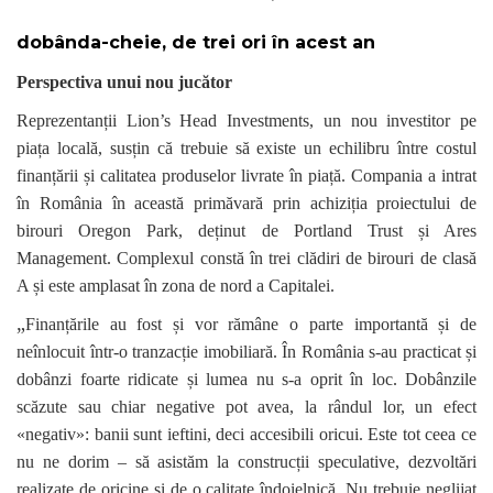
dobânda-cheie, de trei ori în acest an
Perspectiva unui nou jucător
Reprezentanții Lion’s Head Investments, un nou investitor pe
piața locală, susțin că trebuie să existe un echilibru între costul
finanțării și calitatea produselor livrate în piață. Compania a intrat
în România în această primăvară prin achiziția proiectului de
birouri Oregon Park, deținut de Portland Trust și Ares
Management. Complexul constă în trei clădiri de birouri de clasă
A și este amplasat în zona de nord a Capitalei.
„
Finanțările au fost și vor rămâne o parte importantă și de
neînlocuit într-o tranzacție imobiliară. În România s-au practicat și
dobânzi foarte ridicate și lumea nu s-a oprit în loc. Dobânzile
scăzute sau chiar negative pot avea, la rândul lor, un efect
«negativ»: banii sunt ieftini, deci accesibili oricui. Este tot ceea ce
nu ne dorim – să asistăm la construcții speculative, dezvoltări
realizate de oricine și de o calitate îndoielnică. Nu trebuie neglijat