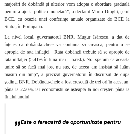
majorări de dobândă şi ulterior vom adopta o abordare graduală
pentru a ajusta politica monetară”, a declarat Mario Draghi, șeful
BCE, cu ocazia unei conferinţe anuale organizate de BCE la
Sintra, în Portugalia.
La nivel local, guvernatorul BNR, Mugur Isărescu, a dat de
înțeles că dobânda-cheie va continua să crească, pentru a se
apropia de rata inflației. „Rata dobânzii trebuie să se apropie de
rata inflaţiei (5,41% în luna mai – n.red.). Noi sperăm ca această
unire să se facă mai jos, nu sus, de aceea am insistat să luăm
măsuri din timp”, a precizat guvernatorul în discursul de după
şedinţa BNR. Dobânda-cheie a fost crescută de trei ori în acest an,
până la 2,50%, iar economiștii se așteaptă la noi creșteri până la
finalul anului.
„
Este o fereastră de oportunitate pentru