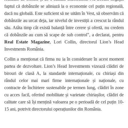
faptul că dobânzile se aliniază la o economie cel puțin regională,
dacă nu globală. Este suficient să ne uităm în Vest, să observăm că
dobânzile au urcat deja, iar nivelul de investiții a crescut la rândul
său. Atâta timp cât există balanță între cerere și ofertă, nu credem
că dobânzile au cum să scape de sub control”, a declarat, pentru
Real Estate Magazine
, Lori Collin, directorul Lion’s Head
Investments România.
Collin a menționat că firma nu ia în considerare în acest moment
partea de dezvoltare. Lion’s Head Investments vizează clădiri de
birouri de clasă A, la standarde internaționale, cu chiriași din
rândul celor mai mari firme internaționale și naționale, cu
contracte de închiriere sustenabile pe termen lung, clădiri în zone
cu acces facil, oferind mobilitate și varietate chiriașilor, clădiri de
calitate care să își mențină valoarea pe o perioadă de cel puțin 10-
15 ani, potrivit directorului operațiunilor din România.