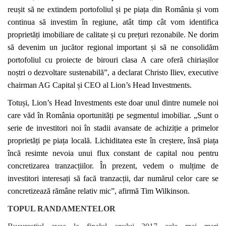
reușit să ne extindem portofoliul și pe piața din România și vom
continua să investim în regiune, atât timp cât vom identifica
proprietăți imobiliare de calitate și cu prețuri rezonabile. Ne dorim
să devenim un jucător regional important și să ne consolidăm
portofoliul cu proiecte de birouri clasa A care oferă chiriașilor
noștri o dezvoltare sustenabilă”, a declarat Christo Iliev, executive
chairman AG Capital și CEO al Lion’s Head Investments.
Totuși, Lion’s Head Investments este doar unul dintre numele noi
care văd în România oportunități pe segmentul imobiliar. „Sunt o
serie de investitori noi în stadii avansate de achiziție a primelor
proprietăți pe piața locală. Lichiditatea este în creștere, însă piața
încă resimte nevoia unui flux constant de capital nou pentru
concretizarea tranzacțiilor. În prezent, vedem o mulțime de
investitori interesați să facă tranzacții, dar numărul celor care se
concretizează rămâne relativ mic”, afirmă Tim Wilkinson.
TOPUL RANDAMENTELOR