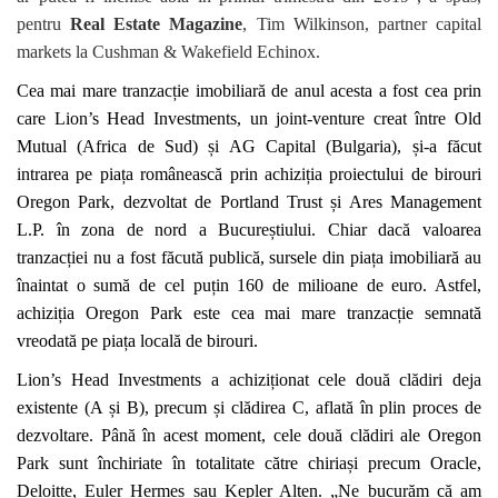
pentru
Real Estate Magazine
, Tim Wilkinson, partner capital
markets la Cushman & Wakefield Echinox.
Cea mai mare tranzacție imobiliară de anul acesta a fost cea prin
care
Lion’s Head Investments, un joint-venture creat între Old
Mutual (Africa de Sud) și AG Capital (Bulgaria), și-a făcut
intrarea pe piața românească prin achiziția proiectului de birouri
Oregon Park, dezvoltat de Portland Trust și Ares Management
L.P. în zona de nord a Bucureștiului. Chiar dacă valoarea
tranzacției nu a fost făcută publică, sursele din piața imobiliară au
înaintat o sumă de cel puțin 160 de milioane de euro. Astfel,
achiziția Oregon Park este cea mai mare tranzacție semnată
vreodată pe piața locală de birouri.
Lion’s Head Investments a achiziționat cele două clădiri deja
existente (A și B), precum și clădirea C, aflată în plin proces de
dezvoltare. Până în acest moment, cele două clădiri ale Oregon
Park sunt închiriate în totalitate către chiriași precum Oracle,
Deloitte, Euler Hermes sau Kepler Alten. „Ne bucurăm că am