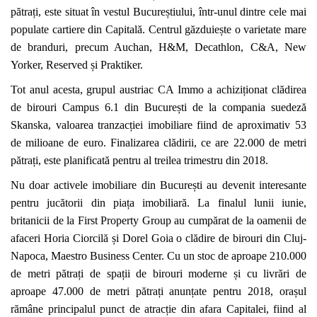
pătrați, este situat în vestul Bucureștiului, într-unul dintre cele mai
populate cartiere din Capitală. Centrul găzduiește o varietate mare
de branduri, precum Auchan, H&M, Decathlon, C&A, New
Yorker, Reserved și Praktiker.
Tot anul acesta, grupul austriac CA Immo a achiziționat clădirea
de birouri Campus 6.1 din București de la compania suedeză
Skanska, valoarea tranzacției imobiliare fiind de aproximativ 53
de milioane de euro. Finalizarea clădirii, ce are 22.000 de metri
pătrați, este planificată pentru al treilea trimestru din 2018.
Nu doar activele imobiliare din București au devenit interesante
pentru jucătorii din piața imobiliară. La finalul lunii iunie,
britanicii de la First Property Group au cumpărat de la oamenii de
afaceri Horia Ciorcilă și Dorel Goia o clădire de birouri din Cluj-
Napoca, Maestro Business Center. Cu un stoc de aproape 210.000
de metri pătrați de spații de birouri moderne și cu livrări de
aproape 47.000 de metri pătrați anunțate pentru 2018, orașul
rămâne principalul punct de atracție din afara Capitalei, fiind al