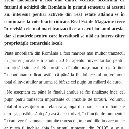
fuziuni și achiziții din România în primul semestru al acestui
an, interesul pentru activele din real estate aflându-se în
continuare la cote foarte ridicate.
Real Estate Magazine
trece
în revistă cele mai mari tranzacții ce au avut loc anul acesta,
dar și motivele pentru care investitorii se uită cu interes către
proprietățile comerciale locale.
Piața imobiliară din România a fost martora mai multor tranzacții
în prima jumătate a anului 2018, apetitul investitorilor pentru
proprietăți situate în București sau în alte orașe mari din țară fiind
în continuare ridicat, astfel că până la finalul acestui an, volumul
total al investițiilor ar urma să bifeze cel puțin un miliard de euro.
„
Ne așteptăm ca până la finalul anului să fie finalizate încă cel
puțin patru tranzacții importante cu imobile de birouri. Volumul
total al investițiilor ar trebui să ajungă din nou la un miliard de
euro și, posibil, să depășească acest nivel, în funcție de momentul
în care vor fi semnate anumite tranzacții, în condițiile în care unele
ar putea fi închise abia în primul trimestru din 2019”, a spus,