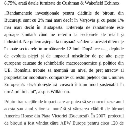
8,75%, arată datele furnizate de Cushman & Wakefield Echinox.
„Randamentele investiționale pentru clădirile de birouri din
București sunt cu 2% mai mari decât în Varșovia și cu peste 1%
mai mari decât în Budapesta. Diferența de randamente este
aproape similară când ne referim la sectoarele de retail și
industrial. Ne putem aștepta la o ușoară scădere a acestei diferențe
în toate sectoarele în următoarele 12 luni. După aceasta, depinde
de evoluția pieței și de impactul mișcărilor de pe alte piețe
europene cauzate de schimbările macroeconomice și politice din
UE. România trebuie să mențină un nivel de preț atractiv al
proprietăților imobiliare, comparativ cu restul piețelor din Uniunea
Europeană, dacă dorește să crească într-un mod sustenabil în
următorii trei ani”, a spus Wilkinson.
Printre tranzacțiile de impact care ar putea să se concretizeze anul
acesta sau anul viitor se numără și vânzarea clădirii de birouri
America House din Piața Victoriei (București). În 2007, proiectul
de birouri a fost vândut către
AEW Europe
pentru circa 120 de