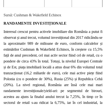
Sursă: Cushman & Wakefield Echinox
RANDAMENTE INVESTIȚIONALE
Interesul crescut pentru activele imobiliare din România a putut fi
observat și anul trecut, volumul investițional din 2017 ridicându-se
la aproximativ 989 de milioane de euro, conform calculelor și
estimărilor Cushman & Wakefield Echinox, în creștere cu 15,5%
față de anul precedent, cel mai activ sector fiind cel de retail, cu o
pondere de circa 43% în total. Totuși, la nivelul Europei Centrale
și de Est, piața imobiliară locală a atras doar 6% din volumul total
tranzacționat (16,2 miliarde de euro), cele mai active piețe fiind
Polonia (cu o pondere de 30%), Rusia (25%) și Republica Cehă
(20%). La nivel regional, România are însă cele mai mari
randamente investiționale/yield-uri: pe segmentul de birouri,
acestea au ajuns la finalul anului trecut la 7,25%, în timp ce în
sectorul de retail s-au ridicat la 6,75%, iar în cel industrial, la