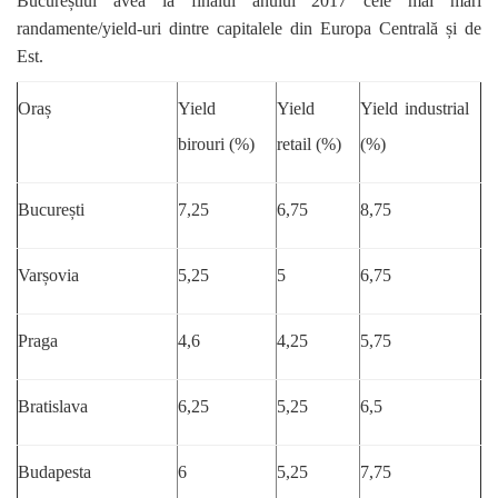
Bucureștiul avea la finalul anului 2017 cele mai mari
randamente/yield-uri dintre capitalele din Europa Centrală și de
Est.
Oraș
Yield
Yield
Yield industrial
birouri (%)
retail (%)
(%)
București
7,25
6,75
8,75
Varșovia
5,25
5
6,75
Praga
4,6
4,25
5,75
Bratislava
6,25
5,25
6,5
Budapesta
6
5,25
7,75