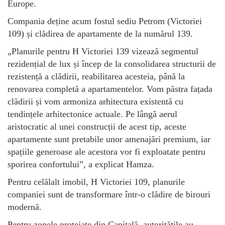
Europe.
Compania deține acum fostul sediu Petrom (Victoriei
109) și clădirea de apartamente de la numărul 139.
„Planurile pentru H Victoriei 139 vizează segmentul
rezidențial de lux și încep de la consolidarea structurii de
rezistență a clădirii, reabilitarea acesteia, până la
renovarea completă a apartamentelor. Vom păstra fațada
clădirii și vom armoniza arhitectura existentă cu
tendințele arhitectonice actuale. Pe lângă aerul
aristocratic al unei construcții de acest tip, aceste
apartamente sunt pretabile unor amenajări premium, iar
spațiile generoase ale acestora vor fi exploatate pentru
sporirea confortului”, a explicat Hamza.
Pentru celălalt imobil, H Victoriei 109, planurile
companiei sunt de transformare într-o clădire de birouri
modernă.
Pentru zonele protejate din Capitală, autoritățile au