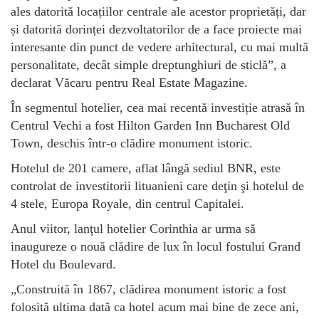
ales datorită locațiilor centrale ale acestor proprietăți, dar
și datorită dorinței dezvoltatorilor de a face proiecte mai
interesante din punct de vedere arhitectural, cu mai multă
personalitate, decât simple dreptunghiuri de sticlă”, a
declarat Văcaru pentru Real Estate Magazine.
În segmentul hotelier, cea mai recentă investiție atrasă în
Centrul Vechi a fost Hilton Garden Inn Bucharest Old
Town, deschis într-o clădire monument istoric.
Hotelul de 201 camere, aflat lângă sediul BNR, este
controlat de investitorii lituanieni care deţin şi hotelul de
4 stele, Europa Royale, din centrul Capitalei.
Anul viitor, lanţul hotelier Corinthia ar urma să
inaugureze o nouă clădire de lux în locul fostului Grand
Hotel du Boulevard.
„Construită în 1867, clădirea monument istoric a fost
folosită ultima dată ca hotel acum mai bine de zece ani,