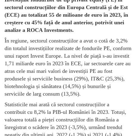
sectorul construcțiilor din Europa Centrală și de Est
(ECE) au totalizat 55 de milioane de euro în 2023, în
creștere cu 45% față de anul anterior, potrivit unei
analize a ROCA Investments.
În regiune, sectorul construcțiilor a avut o cotă de 3,2%
din totalul investițiilor realizate de fondurile PE, conform
unui raport Invest Europe. La nivel de piață s-au investit
1,71 miliarde euro în 2023 în ECE, iar sectoarele care au
atras cele mai mari valori de investiții PE au fost
produsele și serviciile business (29%), IT&C (25,3%),
biotehnologia și sănătatea (14,5%) și bunurile și
serviciile de larg consum (13,5%).
Statisticile mai arată că sectorul construcțiilor a
contribuit cu 8,2% la PIB-ul României în 2023. Totuși,
valoarea totală a pieței construcțiilor din România a
înregistrat o scădere în 2023 (-3,5%), urmând trendul
negativ din ultimii ani, 2022 (-1,2%) și 2021 (-1,4%),