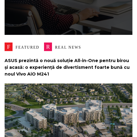
F
R
FEATURED
REAL NEWS
ASUS prezintă o nouă soluție All-in-One pentru birou
și acasă: o experiență de divertisment foarte bună cu
noul Vivo AiO M241