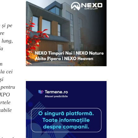
 și pe
re
 lung,
da
am
la cei
și
 pentru
 EXPO
rtele
zabile