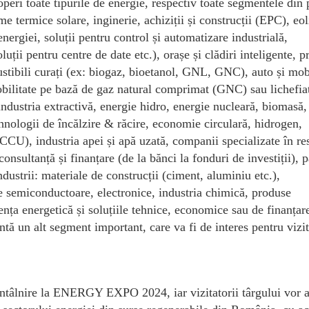
 toate tipurile de energie, respectiv toate segmentele din 
me termice solare, inginerie, achiziții și construcții (EPC), eo
ergiei, soluții pentru control și automatizare industrială,
oluții pentru centre de date etc.), orașe și clădiri inteligente, 
ustibili curați (ex: biogaz, bioetanol, GNL, GNC), auto și mob
mobilitate pe bază de gaz natural comprimat (GNC) sau lichefia
ndustria extractivă, energie hidro, energie nucleară, biomasă,
hnologii de încălzire & răcire, economie circulară, hidrogen,
CCU), industria apei și apă uzată, companii specializate în re
onsultanță și finanțare (de la bănci la fonduri de investiții), 
ndustrii: materiale de construcții (ciment, aluminiu etc.),
e semiconductoare, electronice, industria chimică, produse
ciența energetică și soluțiile tehnice, economice sau de finanțar
ă un alt segment important, care va fi de interes pentru vizit
ă întâlnire la ENERGY EXPO 2024, iar vizitatorii târgului vor 