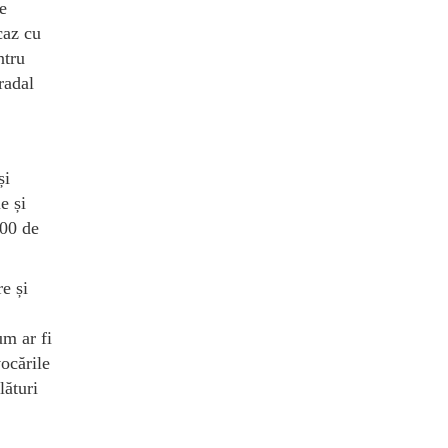
e
caz cu
ntru
radal
și
e și
100 de
e și
um ar fi
vocările
lături