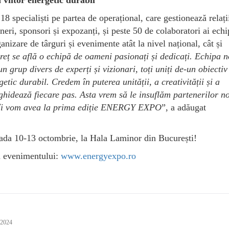
viitor energetic durabil
ecialiști pe partea de operațional, care gestionează relați
eneri, sponsori și expozanți, și peste 50 de colaboratori ai echi
nizare de târguri și evenimente atât la nivel național, cât și
reț se află o echipă de oameni pasionați și dedicați. Echipa 
rup divers de experți și vizionari, toți uniți de-un obiectiv
tic durabil. Credem în puterea unității, a creativității și a
 ghidează fiecare pas. Asta vrem să le insuflăm partenerilor no
re îi vom avea la prima ediție ENERGY EXPO
”, a adăugat
a 10-13 octombrie, la Hala Laminor din București!
a evenimentului:
www.energyexpo.ro
 2024