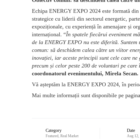
Obiectiv comun: să deschidem calea către un 
Echipa ENERGY EXPO 2024 este formată din 18 sp
strategice cu liderii din sectorul energetic, part
expoziționale, cu experiență în amenajare și orga
internațional. “
În spatele fiecărui eveniment mă
de la ENERGY EXPO nu este diferită. Suntem un g
comun: să deschidem calea către un viitor energe
inovației, iar aceste principii sunt cele care ne
precum și celor peste 200 de voluntari pe ca
coordonatorul evenimentului, Mirela Secan.
Vă așteptăm la ENERGY EXPO 2024, în perioad
Mai multe informații sunt disponibile pe pagin
Category
Date
Featured
,
Real Market
Aug 12,