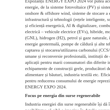
Expozanții ENERGY EXPO 2024 vor putea acoperi
energie, de la sisteme fotovoltaice (PV) și siste
onshore & offshore wind, sisteme de stocare a en
infrastructură și tehnologii (rețele inteligente, s
și eficiență energetică, AI & digitalizare, comb
electrică – vehicule electrice (EVs), hibride, 
(GNL), hidrogen (H2), petrol și gaze naturale, i
energie geotermală, pompe de căldură și alte te
captarea și stocarea/utilizarea carbonului (CCS/
umane și reconversie profesională, instituții de c
aplicații pentru marii consumatori din diferite i
echipamente de construcții grele, producători d
alimentare și băuturi, industria textilă etc. Efi
pentru reducerea consumului de energie reprezint
ENERGY EXPO 2024.
Focus pe energia din surse regenerabile
Industria energiei din surse regenerabile își d