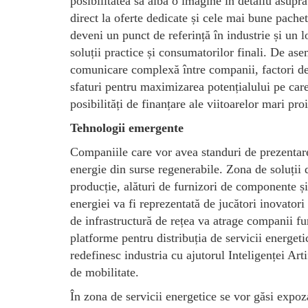
posibilitatea să aibă o imagine în detaliu asupr
direct la oferte dedicate și cele mai bune pache
deveni un punct de referință în industrie și un 
soluții practice și consumatorilor finali. De
comunicare complexă între companii, factori de d
sfaturi pentru maximizarea potențialului pe car
posibilități de finanțare ale viitoarelor mari proi
Tehnologii emergente
Companiile care vor avea standuri de prezent
energie din surse regenerabile. Zona de soluții 
producție, alături de furnizori de componente 
energiei va fi reprezentată de jucători inovator
de infrastructură de rețea va atrage companii fu
platforme pentru distribuția de servicii energe
redefinesc industria cu ajutorul Inteligenței Arti
de mobilitate.
În zona de servicii energetice se vor găsi expoz