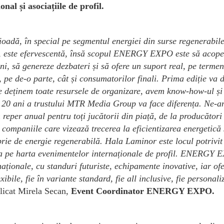
onal și asociațiile de profil.
ioadă, în special pe segmentul energiei din surse regenerabile
că, este efervescentă, însă scopul ENERGY EXPO este să acope
ni, să genereze dezbateri și să ofere un suport real, pe termen
 pe de-o parte, cât și consumatorilor finali. Prima ediție va 
e deținem toate resursele de organizare, avem know-how-ul și
te 20 ani a trustului MTR Media Group va face diferența. Ne-
er anual pentru toți jucătorii din piață, de la producători 
companiile care vizează trecerea la eficientizarea energetică 
oprie de energie regenerabilă. Hala Laminor este locul potrivit
ia pe harta evenimentelor internaționale de profil. ENERGY
aționale, cu standuri futuriste, echipamente inovative, iar ofe
ibile, fie în variante standard, fie all inclusive, fie personali
plicat Mirela Secan,
Event Coordinator ENERGY EXPO.