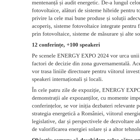
mentenanță și audit energetic. De-a lungul celor
fotovoltaice, alături de sisteme hibride pentru t
privire la cele mai bune produse și soluții adec
acoperiș, sisteme fotovoltaice integrate pentru 
prin fotovoltaice, sisteme de măsurare și alte s
12 conferințe, +100 speakeri
Pe scenele ENERGY EXPO 2024 vor urca unii dint
factori de decizie din zona guvernamentală. Aceș
vor trasa liniile directoare pentru viitorul inves
speakeri internaționali și locali.
În cele patru zile de expoziție, ENERGY EXPO 2
demonstrații ale expozanților, cu momente impo
conferințelor, se vor iniția dezbateri relevante 
strategia energetică a României, viitorul energiei
legislative, dar și perspectivele de dezvoltare al
de valorificarea energiei solare și a altor tehnol