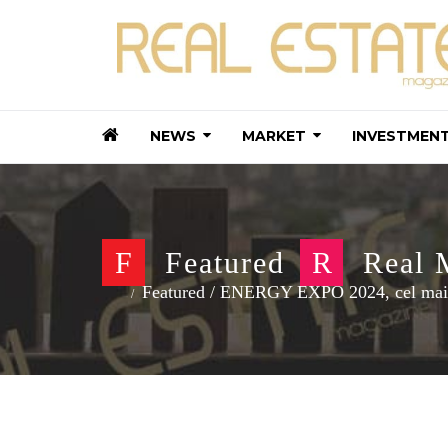
NEWS
MARKET
INVESTMEN
F
Featured
R
Real 
Featured
/
ENERGY EXPO 2024, cel mai mare