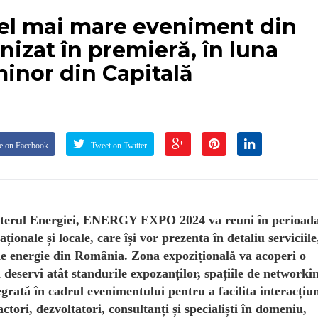
el mai mare eveniment din
nizat în premieră, în luna
minor din Capitală
e on Facebook
Tweet on Twitter
nisterul Energiei, ENERGY EXPO 2024 va reuni în perioad
onale și locale, care își vor prezenta în detaliu serviciile
a de energie din România. Zona expozițională va acoperi o
eservi atât standurile expozanților, spațiile de networkin
tegrată în cadrul evenimentului pentru a facilita interacțiu
ctori, dezvoltatori, consultanți și specialiști în domeniu,