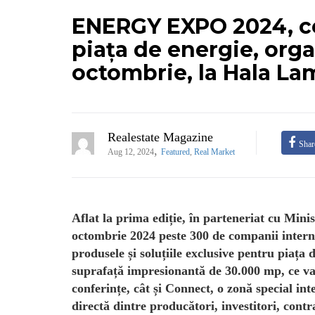
ENERGY EXPO 2024, c
piața de energie, orga
octombrie, la Hala La
Realestate Magazine
Shar
,
Aug 12, 2024
Featured
,
Real Market
Aflat la prima ediție, în parteneriat cu Mi
octombrie 2024 peste 300 de companii internați
produsele și soluțiile exclusive pentru piaț
suprafață impresionantă de 30.000 mp, ce va d
conferințe, cât și Connect, o zonă special in
directă dintre producători, investitori, contra