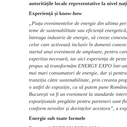
autoritățile locale reprezentative la nivel nați
Experiență și know-how
„Pia
ța evenimentelor de energie din ultima per
teme de sustenabilitate sau eficiență energeti
întreaga industrie de energie, să creeze conexiu
celor care activează inclusiv în domenii conexe,
startul unui eveniment de amploare, pentru car
expertiza necesară, iar aici experiența de pes
propus să transformăm ENERGY EXPO într-un rep
mai mari consumatori de energie, dar și pentru 
tranziția către sustenabilitate, prin crearea pr
o astfel de expoziție, ca să putem pune Român
București va fi un eveniment la standarde intern
expoziționale pregătite pentru parteneri sunt flex
conform nevoilor și dorințelor acestora
”
, a ex
Energie sub toate formele