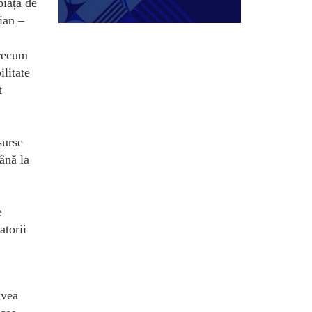
piața de
lian –
precum
ilitate
t
surse
până la
e
atorii
avea