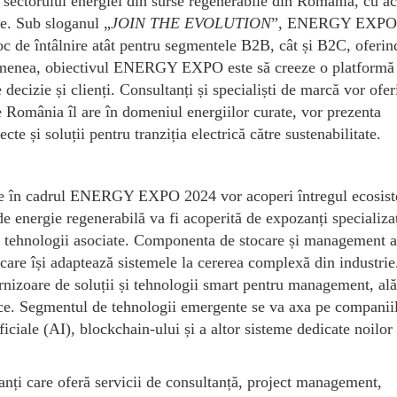
a sectorului energiei din surse regenerabile din România, cu a
te. Sub sloganul „
JOIN THE EVOLUTION
”, ENERGY EXPO
loc de întâlnire atât pentru segmentele B2B, cât și B2C, oferin
 asemenea, obiectivul ENERGY EXPO este să creeze o platformă
ecizie și clienți. Consultanți și specialiști de marcă vor ofer
e România îl are în domeniul energiilor curate, vor prezenta
ecte și soluții pentru tranziția electrică către sustenabilitate.
are în cadrul ENERGY EXPO 2024 vor acoperi întregul ecosis
de energie regenerabilă va fi acoperită de expozanți specializaț
și tehnologii asociate. Componenta de stocare și management a
i care își adaptează sistemele la cererea complexă din industri
rnizoare de soluții și tehnologii smart pentru management, ală
tice. Segmentul de tehnologii emergente se va axa pe companii
ficiale (AI), blockchain-ului și a altor sisteme dedicate noilor 
anți care oferă servicii de consultanță, project management,