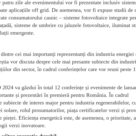
 patru zile ale evenimentului vor fi prezentate inclusiv sistem
oate aplicațiile off grid. De asemenea, vor fi expuse studii de 
vate consumatorului casnic – sisteme fotovoltaice integrate pe
fațadă, sisteme de umbrire cu jaluzele fotovoltaice, iluminat st
oluții emergente.
re cei mai importanți reprezentanți din industria energiei 
tia vor discuta despre cele mai presante subiecte din industri
tițiilor din sector, în cadrul conferințelor care vor reuni peste 
024 va găzdui în total 12 conferințe și evenimente de lansar
rtante și prezentări în premieră pentru România. În cadrul
pe subiecte de interes major pentru industria regenerabilelor, c
 solare, rolul prosumatorilor, piața certificatelor verzi și pro
e pieței. Eficiența energetică este, de asemenea, o prioritate, a
ogii verzi inovatoare.