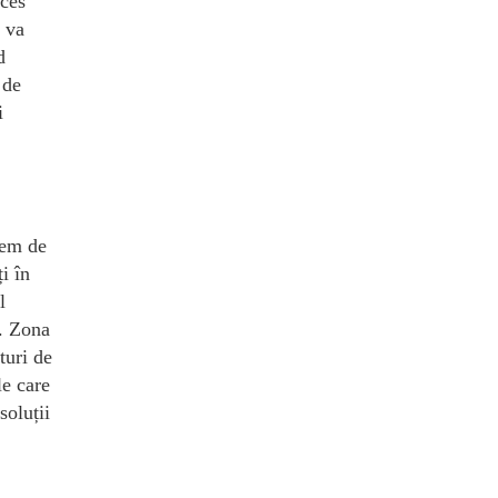
cces
 va
d
 de
i
tem de
i în
l
e. Zona
turi de
le care
soluții