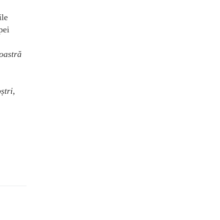
ile
pei
noastră
ștri,