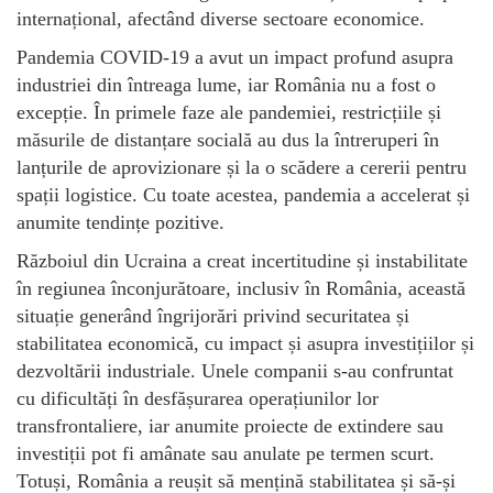
internațional, afectând diverse sectoare economice.
Pandemia COVID-19 a avut un impact profund asupra
industriei din întreaga lume, iar România nu a fost o
excepție. În primele faze ale pandemiei, restricțiile și
măsurile de distanțare socială au dus la întreruperi în
lanțurile de aprovizionare și la o scădere a cererii pentru
spații logistice. Cu toate acestea, pandemia a accelerat și
anumite tendințe pozitive.
Războiul din Ucraina a creat incertitudine și instabilitate
în regiunea înconjurătoare, inclusiv în România, această
situație generând îngrijorări privind securitatea și
stabilitatea economică, cu impact și asupra investițiilor și
dezvoltării industriale. Unele companii s-au confruntat
cu dificultăți în desfășurarea operațiunilor lor
transfrontaliere, iar anumite proiecte de extindere sau
investiții pot fi amânate sau anulate pe termen scurt.
Totuși, România a reușit să mențină stabilitatea și să-și