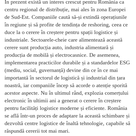
În prezent există un interes crescut pentru România ca
centru regional de distribuție, mai ales în zona Europei
de Sud-Est. Companiile caută să-și extindă operațiunile
în regiune și să profite de tendința de reshoring, ceea ce
duce la o cerere în creștere pentru spații logistice și
industriale. Sectoarele-cheie care alimentează această
cerere sunt producția auto, industria alimentară și
producția de mobilă și electrocasnice. De asemenea,
implementarea practicilor durabile și a standardelor ESG
(mediu, social, guvernanță) devine din ce în ce mai
importantă în sectorul de logistică și industrial din țara
noastră, iar companiile încep să acorde o atenție sporită
acestor aspecte. Nu în ultimul rând, explozia comerțului
electronic în ultimii ani a generat o cerere în creștere
pentru facilități logistice moderne și eficiente. România
se află într-un proces de adaptare la această schimbare și
dezvoltă centre logistice de înaltă tehnologie, capabile să
răspundă cererii tot mai mari.