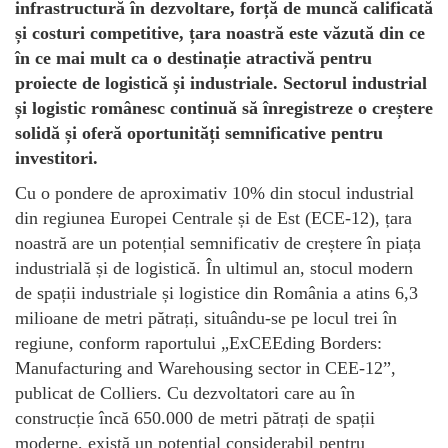
infrastructură în dezvoltare, forță de muncă calificată
și costuri competitive, țara noastră este văzută din ce
în ce mai mult ca o destinație atractivă pentru
proiecte de logistică și industriale. Sectorul industrial
și logistic românesc continuă să înregistreze o creștere
solidă și oferă oportunități semnificative pentru
investitori.
Cu o pondere de aproximativ 10% din stocul industrial
din regiunea Europei Centrale și de Est (ECE-12), țara
noastră are un potențial semnificativ de creștere în piața
industrială și de logistică. În ultimul an, stocul modern
de spații industriale și logistice din România a atins 6,3
milioane de metri pătrați, situându-se pe locul trei în
regiune, conform raportului „ExCEEding Borders:
Manufacturing and Warehousing sector in CEE-12”,
publicat de Colliers. Cu dezvoltatori care au în
construcție încă 650.000 de metri pătrați de spații
moderne, există un potențial considerabil pentru