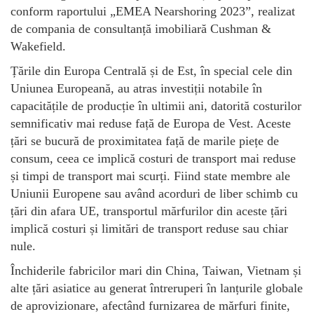
conform raportului „EMEA Nearshoring 2023”, realizat
de compania de consultanță imobiliară Cushman &
Wakefield.
Țările din Europa Centrală și de Est, în special cele din
Uniunea Europeană, au atras investiții notabile în
capacitățile de producție în ultimii ani, datorită costurilor
semnificativ mai reduse față de Europa de Vest. Aceste
țări se bucură de proximitatea față de marile piețe de
consum, ceea ce implică costuri de transport mai reduse
și timpi de transport mai scurți. Fiind state membre ale
Uniunii Europene sau având acorduri de liber schimb cu
țări din afara UE, transportul mărfurilor din aceste țări
implică costuri și limitări de transport reduse sau chiar
nule.
Închiderile fabricilor mari din China, Taiwan, Vietnam și
alte țări asiatice au generat întreruperi în lanțurile globale
de aprovizionare, afectând furnizarea de mărfuri finite,