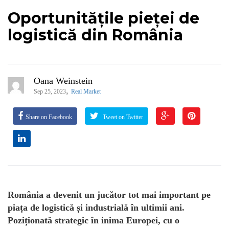
Oportunitățile pieței de
logistică din România
Oana Weinstein
,
Sep 25, 2023
Real Market
Share on Facebook
Tweet on Twitter
România a devenit un jucător tot mai important pe
piața de logistică și industrială în ultimii ani.
Poziționată strategic în inima Europei, cu o