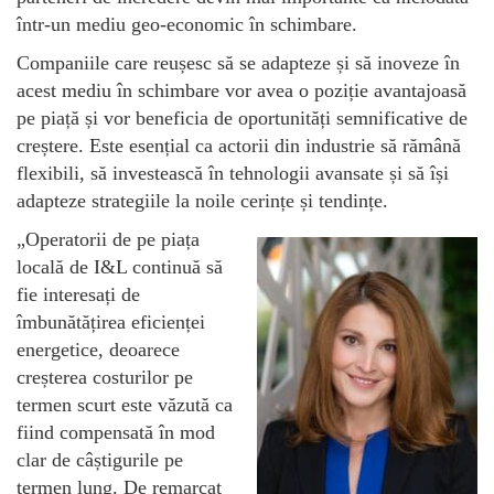
într-un mediu geo-economic în schimbare.
Companiile care reușesc să se adapteze și să inoveze în
acest mediu în schimbare vor avea o poziție avantajoasă
pe piață și vor beneficia de oportunități semnificative de
creștere. Este esențial ca actorii din industrie să rămână
flexibili, să investească în tehnologii avansate și să își
adapteze strategiile la noile cerințe și tendințe.
„Operatorii de pe piața
locală de I&L continuă să
fie interesați de
îmbunătățirea eficienței
energetice, deoarece
creșterea costurilor pe
termen scurt este văzută ca
fiind compensată în mod
clar de câștigurile pe
termen lung. De remarcat