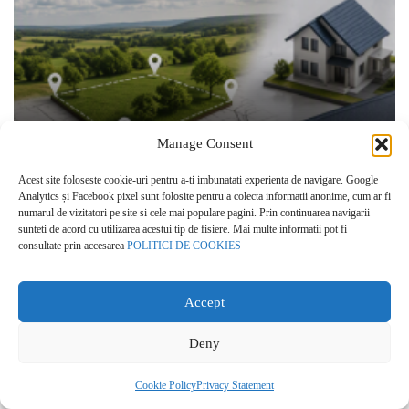
Manage Consent
Broker: Blocajul ANCPI amână tranzacții
rezidențiale de peste un miliard de euro
Acest site foloseste cookie-uri pentru a-ti imbunatati experienta de navigare. Google
Analytics și Facebook pixel sunt folosite pentru a colecta informatii anonime, cum ar fi
numarul de vizitatori pe site si cele mai populare pagini. Prin continuarea navigarii
sunteti de acord cu utilizarea acestui tip de fisiere. Mai multe informatii pot fi
consultate prin accesarea
POLITICI DE COOKIES
Accept
Deny
Cookie Policy
Privacy Statement
Guvernul confirmă noi teste de