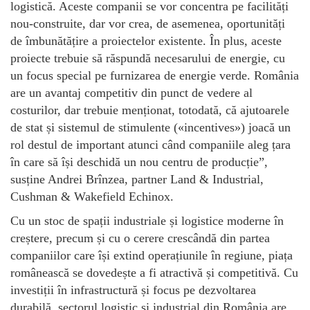
logistică. Aceste companii se vor concentra pe facilități
nou-construite, dar vor crea, de asemenea, oportunități
de îmbunătățire a proiectelor existente. În plus, aceste
proiecte trebuie să răspundă necesarului de energie, cu
un focus special pe furnizarea de energie verde. România
are un avantaj competitiv din punct de vedere al
costurilor, dar trebuie menționat, totodată, că ajutoarele
de stat și sistemul de stimulente («incentives») joacă un
rol destul de important atunci când companiile aleg țara
în care să își deschidă un nou centru de producție”,
susține Andrei Brînzea, partner Land & Industrial,
Cushman & Wakefield Echinox.
Cu un stoc de spații industriale și logistice moderne în
creștere, precum și cu o cerere crescândă din partea
companiilor care își extind operațiunile în regiune, piața
românească se dovedește a fi atractivă și competitivă. Cu
investiții în infrastructură și focus pe dezvoltarea
durabilă, sectorul logistic și industrial din România are