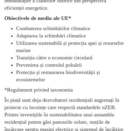
îmbunătățire a clădirilor istorice din perspectiva
eficienței energetice.
Obiectivele de mediu ale UE*
Combaterea schimbărilor climatice
Adaptarea la schimbări climatice
Utilizarea sustenabilă și protecția apei și resurselor
marine
Tranziția către o economie circulară
Prevenirea și controlul poluării
Protecția și restaurarea biodiversității și
ecosistemelor
*Regulament privind taxonomia
În piață sunt deja dezvoltatori rezidențiali angrenați în
proiecte cu locuințe care respectă standardele nZEB.
Printre investițiile în sustenabilitatea unui ansamblu
rezidențial putem găsi panourile solare, stațiile de
încărcare pentru mașini electrice și sistemul de încălzire