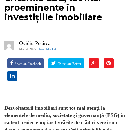
proeminente în
investițiile imobiliare
Ovidiu Posirca
,
Mar 9, 2022
Real Market
Share on Facebook
Tweet on Twitter
Dezvoltatorii imobiliari sunt tot mai atenți la
elementele de mediu, societate și guvernanță (ESG) în
cadrul proiectelor, iar livrările de clădiri verzi sunt
doar o componentă a accentuării principiilor de