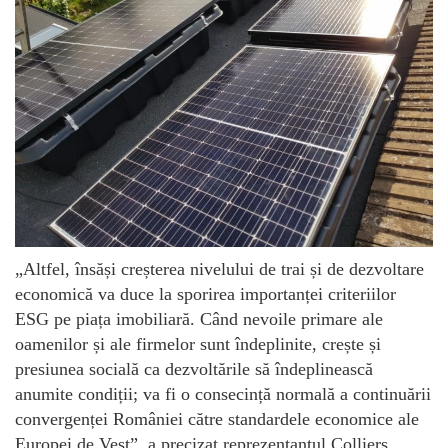
„Altfel, însăși creșterea nivelului de trai și de dezvoltare
economică va duce la sporirea importanței criteriilor
ESG pe piața imobiliară. Când nevoile primare ale
oamenilor și ale firmelor sunt îndeplinite, crește și
presiunea socială ca dezvoltările să îndeplinească
anumite condiții; va fi o consecință normală a continuării
convergenței României către standardele economice ale
Europei de Vest”, a precizat reprezentantul Colliers