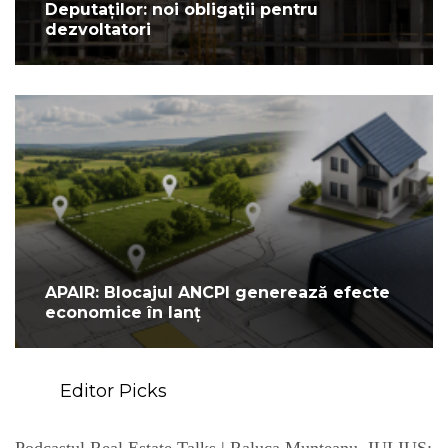
Deputaților: noi obligații pentru
dezvoltatori
APAIR: Blocajul ANCPI generează efecte
economice în lanț
Editor Picks
Podcastul Real Estate Talks | Raluca Munteanu, IULIUS: