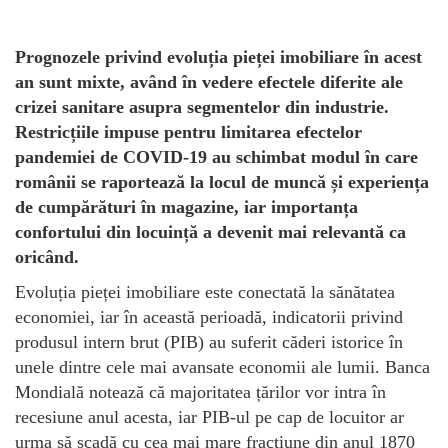
Prognozele privind evoluția pieței imobiliare în acest
an sunt mixte, având în vedere efectele diferite ale
crizei sanitare asupra segmentelor din industrie.
Restricțiile impuse pentru limitarea efectelor
pandemiei de COVID-19 au schimbat modul în care
românii se raportează la locul de muncă și experiența
de cumpărături în magazine, iar importanța
confortului din locuință a devenit mai relevantă ca
oricând.
Evoluția pieței imobiliare este conectată la sănătatea
economiei, iar în această perioadă, indicatorii privind
produsul intern brut (PIB) au suferit căderi istorice în
unele dintre cele mai avansate economii ale lumii. Banca
Mondială notează că majoritatea țărilor vor intra în
recesiune anul acesta, iar PIB-ul pe cap de locuitor ar
urma să scadă cu cea mai mare fracțiune din anul 1870