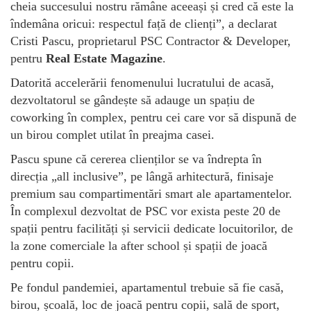
cheia succesului nostru rămâne aceeași și cred că este la
îndemâna oricui: respectul față de clienți”, a declarat
Cristi Pascu, proprietarul PSC Contractor & Developer,
pentru
Real Estate Magazine
.
Datorită accelerării fenomenului lucratului de acasă,
dezvoltatorul se gândește să adauge un spațiu de
coworking în complex, pentru cei care vor să dispună de
un birou complet utilat în preajma casei.
Pascu spune că cererea clienților se va îndrepta în
direcția „all inclusive”, pe lângă arhitectură, finisaje
premium sau compartimentări smart ale apartamentelor.
În complexul dezvoltat de PSC vor exista peste 20 de
spații pentru facilități și servicii dedicate locuitorilor, de
la zone comerciale la after school și spații de joacă
pentru copii.
Pe fondul pandemiei, apartamentul trebuie să fie casă,
birou, școală, loc de joacă pentru copii, sală de sport,