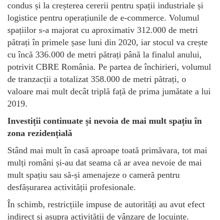
condus și la creșterea cererii pentru spații industriale și
logistice pentru operațiunile de e-commerce. Volumul
spațiilor s-a majorat cu aproximativ 312.000 de metri
pătrați în primele șase luni din 2020, iar stocul va crește
cu încă 336.000 de metri pătrați până la finalul anului,
potrivit CBRE România. Pe partea de închirieri, volumul
de tranzacții a totalizat 358.000 de metri pătrați, o
valoare mai mult decât triplă față de prima jumătate a lui
2019.
Investiții continuate și nevoia de mai mult spațiu în
zona rezidențială
Stând mai mult în casă aproape toată primăvara, tot mai
mulți români și-au dat seama că ar avea nevoie de mai
mult spațiu sau să-și amenajeze o cameră pentru
desfășurarea activității profesionale.
În schimb, restricțiile impuse de autorități au avut efect
indirect și asupra activității de vânzare de locuințe.