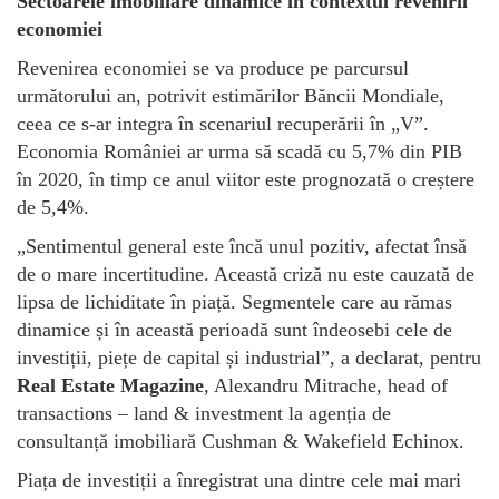
Sectoarele imobiliare dinamice în contextul revenirii
economiei
Revenirea economiei se va produce pe parcursul
următorului an, potrivit estimărilor Băncii Mondiale,
ceea ce s-ar integra în scenariul recuperării în „V”.
Economia României ar urma să scadă cu 5,7% din PIB
în 2020, în timp ce anul viitor este prognozată o creștere
de 5,4%.
„Sentimentul general este încă unul pozitiv, afectat însă
de o mare incertitudine. Această criză nu este cauzată de
lipsa de lichiditate în piață. Segmentele care au rămas
dinamice și în această perioadă sunt îndeosebi cele de
investiții, piețe de capital și industrial”, a declarat, pentru
Real Estate Magazine
, Alexandru Mitrache, head of
transactions – land & investment la agenția de
consultanță imobiliară Cushman & Wakefield Echinox.
Piața de investiții a înregistrat una dintre cele mai mari