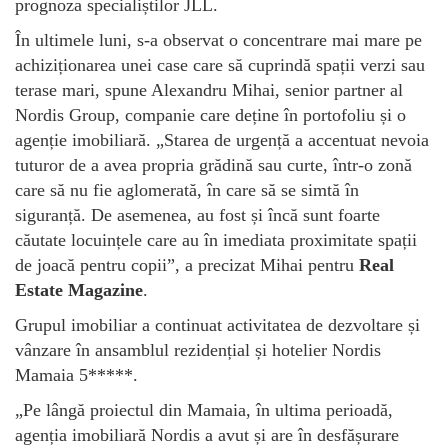
prognoza specialiștilor JLL.
În ultimele luni, s-a observat o concentrare mai mare pe
achiziționarea unei case care să cuprindă spații verzi sau
terase mari, spune Alexandru Mihai, senior partner al
Nordis Group, companie care deține în portofoliu și o
agenție imobiliară. „Starea de urgență a accentuat nevoia
tuturor de a avea propria grădină sau curte, într-o zonă
care să nu fie aglomerată, în care să se simtă în
siguranță. De asemenea, au fost și încă sunt foarte
căutate locuințele care au în imediata proximitate spații
de joacă pentru copii”, a precizat Mihai pentru
Real
Estate Magazine
.
Grupul imobiliar a continuat activitatea de dezvoltare și
vânzare în ansamblul rezidențial și hotelier Nordis
Mamaia 5*****.
„Pe lângă proiectul din Mamaia, în ultima perioadă,
agenția imobiliară Nordis a avut și are în desfășurare