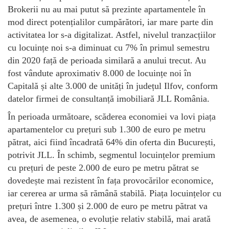
Brokerii nu au mai putut să prezinte apartamentele în
mod direct potențialilor cumpărători, iar mare parte din
activitatea lor s-a digitalizat. Astfel, nivelul tranzacțiilor
cu locuințe noi s-a diminuat cu 7% în primul semestru
din 2020 față de perioada similară a anului trecut. Au
fost vândute aproximativ 8.000 de locuințe noi în
Capitală și alte 3.000 de unități în județul Ilfov, conform
datelor firmei de consultanță imobiliară JLL România.
În perioada următoare, scăderea economiei va lovi piața
apartamentelor cu prețuri sub 1.300 de euro pe metru
pătrat, aici fiind încadrată 64% din oferta din București,
potrivit JLL. În schimb, segmentul locuințelor premium
cu prețuri de peste 2.000 de euro pe metru pătrat se
dovedește mai rezistent în fața provocărilor economice,
iar cererea ar urma să rămână stabilă. Piața locuințelor cu
prețuri între 1.300 și 2.000 de euro pe metru pătrat va
avea, de asemenea, o evoluție relativ stabilă, mai arată