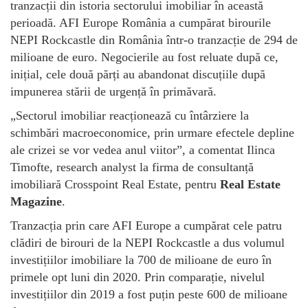
tranzacții din istoria sectorului imobiliar în această
perioadă. AFI Europe România a cumpărat birourile
NEPI Rockcastle din România într-o tranzacție de 294 de
milioane de euro. Negocierile au fost reluate după ce,
inițial, cele două părți au abandonat discuțiile după
impunerea stării de urgență în primăvară.
„Sectorul imobiliar reacționează cu întârziere la
schimbări macroeconomice, prin urmare efectele depline
ale crizei se vor vedea anul viitor”, a comentat Ilinca
Timofte, research analyst la firma de consultanță
imobiliară Crosspoint Real Estate, pentru
Real Estate
Magazine
.
Tranzacția prin care AFI Europe a cumpărat cele patru
clădiri de birouri de la NEPI Rockcastle a dus volumul
investițiilor imobiliare la 700 de milioane de euro în
primele opt luni din 2020. Prin comparație, nivelul
investițiilor din 2019 a fost puțin peste 600 de milioane