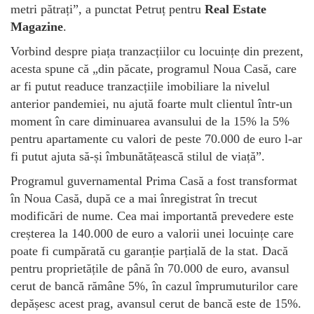
metri pătrați”, a punctat Petruț pentru
Real Estate
Magazine
.
Vorbind despre piața tranzacțiilor cu locuințe din prezent,
acesta spune că „din păcate, programul Noua Casă, care
ar fi putut readuce tranzacțiile imobiliare la nivelul
anterior pandemiei, nu ajută foarte mult clientul într-un
moment în care diminuarea avansului de la 15% la 5%
pentru apartamente cu valori de peste 70.000 de euro l-ar
fi putut ajuta să-și îmbunătățească stilul de viață”.
Programul guvernamental Prima Casă a fost transformat
în Noua Casă, după ce a mai înregistrat în trecut
modificări de nume. Cea mai importantă prevedere este
creșterea la 140.000 de euro a valorii unei locuințe care
poate fi cumpărată cu garanție parțială de la stat. Dacă
pentru proprietățile de până în 70.000 de euro, avansul
cerut de bancă rămâne 5%, în cazul împrumuturilor care
depășesc acest prag, avansul cerut de bancă este de 15%.