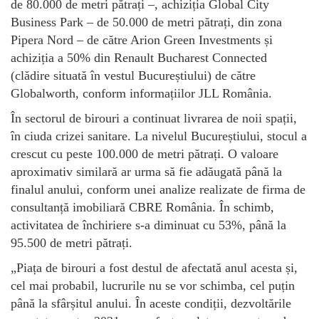
de 80.000 de metri pătrați –, achiziția Global City
Business Park – de 50.000 de metri pătrați, din zona
Pipera Nord – de către Arion Green Investments și
achiziția a 50% din Renault Bucharest Connected
(clădire situată în vestul Bucureștiului) de către
Globalworth, conform informațiilor JLL România.
În sectorul de birouri a continuat livrarea de noii spații,
în ciuda crizei sanitare. La nivelul Bucureștiului, stocul a
crescut cu peste 100.000 de metri pătrați. O valoare
aproximativ similară ar urma să fie adăugată până la
finalul anului, conform unei analize realizate de firma de
consultanță imobiliară CBRE România. În schimb,
activitatea de închiriere s-a diminuat cu 53%, până la
95.500 de metri pătrați.
„Piața de birouri a fost destul de afectată anul acesta și,
cel mai probabil, lucrurile nu se vor schimba, cel puțin
până la sfârșitul anului. În aceste condiții, dezvoltările