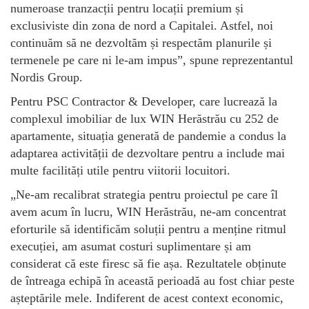
numeroase tranzacții pentru locații premium și
exclusiviste din zona de nord a Capitalei. Astfel, noi
continuăm să ne dezvoltăm și respectăm planurile și
termenele pe care ni le-am impus”, spune reprezentantul
Nordis Group.
Pentru PSC Contractor & Developer, care lucrează la
complexul imobiliar de lux WIN Herăstrău cu 252 de
apartamente, situația generată de pandemie a condus la
adaptarea activității de dezvoltare pentru a include mai
multe facilități utile pentru viitorii locuitori.
„Ne-am recalibrat strategia pentru proiectul pe care îl
avem acum în lucru, WIN Herăstrău, ne-am concentrat
eforturile să identificăm soluții pentru a menține ritmul
execuției, am asumat costuri suplimentare și am
considerat că este firesc să fie așa. Rezultatele obținute
de întreaga echipă în această perioadă au fost chiar peste
așteptările mele. Indiferent de acest context economic,