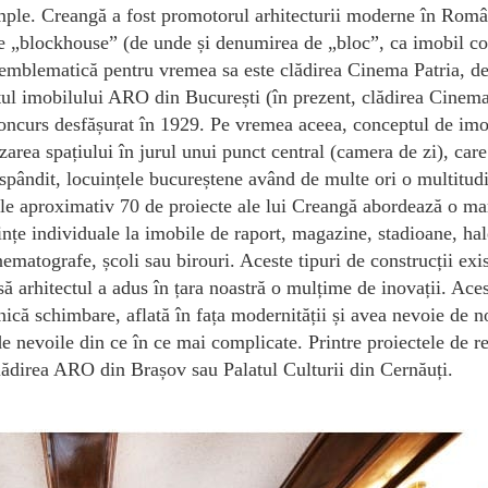
e ample. Creangă a fost promotorul arhitecturii moderne în Româ
 de „blockhouse” (de unde și denumirea de „bloc”, ca imobil co
și emblematică pentru vremea sa este clădirea Cinema Patria, d
tul imobilului ARO din București (în prezent, clădirea Cinem
 concurs desfășurat în 1929. Pe vremea aceea, conceptul de imo
area spațiului în jurul unui punct central (camera de zi), care
răspândit, locuințele bucureștene având de multe ori o multitud
Cele aproximativ 70 de proiecte ale lui Creangă abordează o ma
ințe individuale la imobile de raport, magazine, stadioane, hal
nematografe, școli sau birouri. Aceste tipuri de construcții exi
nsă arhitectul a adus în țara noastră o mulțime de inovații. Ace
rnică schimbare, aflată în fața modernității și avea nevoie de n
de nevoile din ce în ce mai complicate. Printre proiectele de 
lădirea ARO din Brașov sau Palatul Culturii din Cernăuți.