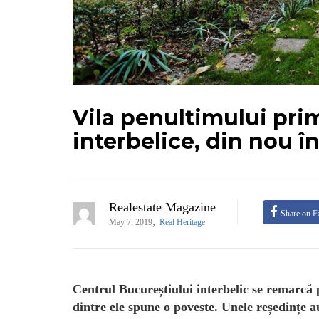
Vila penultimului pri
interbelice, din nou în
Realestate Magazine
Share on F
,
May 7, 2019
Real Heritage
Centrul Bucureștiului interbelic se remarcă 
dintre ele spune o poveste. Unele reședințe a