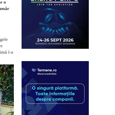
de o
număr
egele
re
ximă l-a