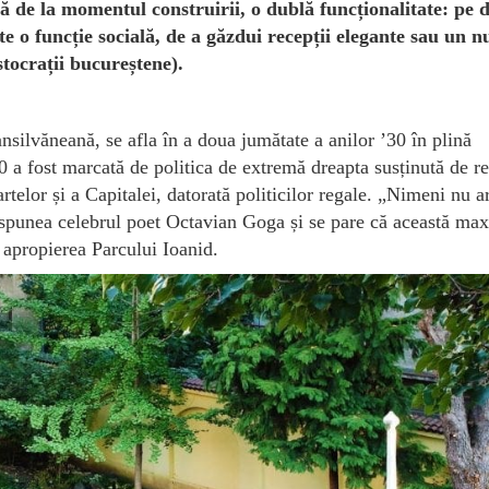
că de la momentul construirii, o dublă funcționalitate: pe 
rte o funcție socială, de a găzdui recepții elegante sau un 
istocrații bucureștene).
nsilvăneană, se afla în a doua jumătate a anilor ’30 în plină
0 a fost marcată de politica de extremă dreapta susținută de r
 artelor și a Capitalei, datorată politicilor regale. „Nimeni nu a
, spunea celebrul poet Octavian Goga și se pare că această ma
n apropierea Parcului Ioanid.