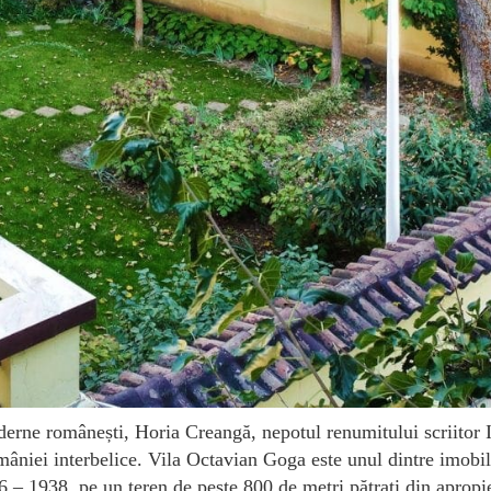
oderne românești, Horia Creangă, nepotul renumitului scriitor 
âniei interbelice. Vila Octavian Goga este unul dintre imobil
936 – 1938, pe un teren de peste 800 de metri pătrați din apropi