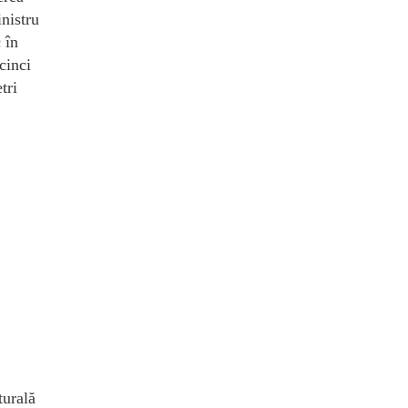
nistru
 în
cinci
tri
turală