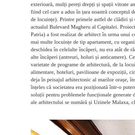
exterioară, mulți pereți drepți și spații vitrat
fiind cel care a adus în țara noastră conceptul
de locuințe). Printre primele astfel de clădiri 
actualul Bulevard Magheru al Capitalei. Proiec
Patria) a fost realizat de arhitect în urma unui
mai multe locuințe de tip apartament, cu organiz
deschidea în celelalte încăperi, nu era atât de 
alte încăperi (antreuri, holuri și anticamere). 
varietate de programe de arhitectură, de la locu
alimentare, hoteluri, pavilioane de expoziții, ci
deja în peisajul arhitectonic al marilor orașe, î
înțeles că societatea era poziționată într-o pute
soluții pentru problemele funcționale generate 
ale arhitectului se numără și Uzinele Malaxa, c