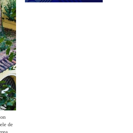
Ion
ele de
erea