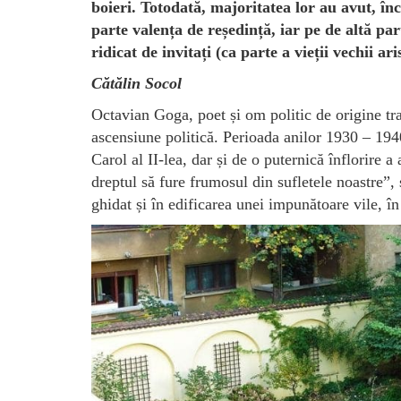
boieri. Totodată, majoritatea lor au avut, în
parte valența de reședință, iar pe de altă pa
ridicat de invitați (ca parte a vieții vechii ar
Cătălin Socol
Octavian Goga, poet și om politic de origine tra
ascensiune politică. Perioada anilor 1930 – 194
Carol al II-lea, dar și de o puternică înflorire a
dreptul să fure frumosul din sufletele noastre”
ghidat și în edificarea unei impunătoare vile, î