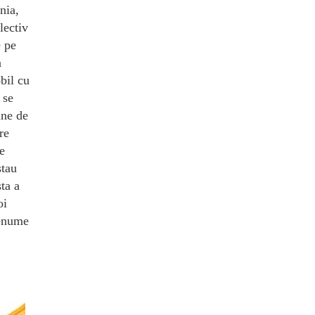
nia,
lectiv
e pe
a
bil cu
 se
ine de
re
e
stau
sta a
oi
renume