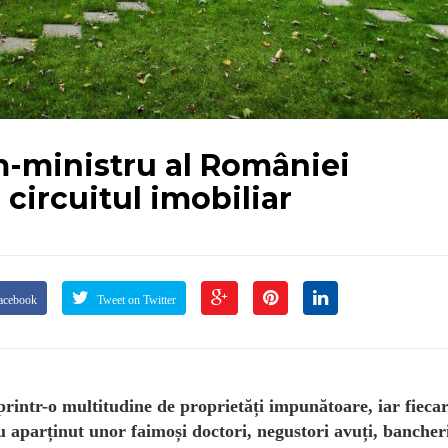
m-ministru al României
 circuitul imobiliar
acebook
Tweet on Twitter
printr-o multitudine de proprietăți impunătoare, iar fieca
u aparținut unor faimoși doctori, negustori avuți, bancher