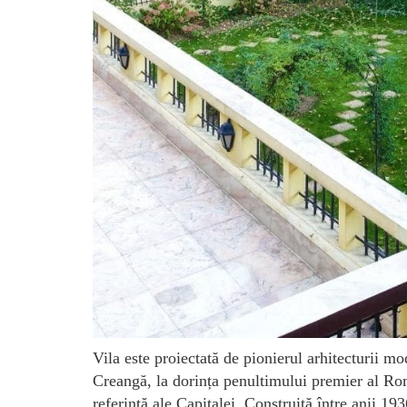
Vila este proiectată de pionierul arhitecturii m
Creangă, la dorința penultimului premier al Rom
referință ale Capitalei. Construită între anii 1