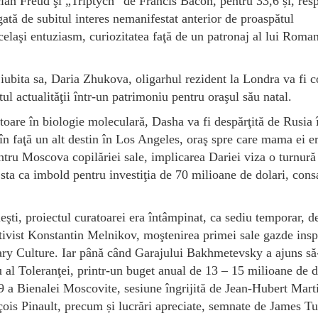
ian Freud şi „Triptych” de Francis Bacon, pentru 33,6 și, resp
gată de subitul interes nemanifestat anterior de proaspătul
celaşi entuziasm, curiozitatea faţă de un patronaj al lui Roma
iubita sa, Daria Zhukova, oligarhul rezident la Londra va fi 
tul actualităţii într-un patrimoniu pentru oraşul său natal.
ătoare în biologie moleculară, Dasha va fi despărţită de Rusia
d în faţă un alt destin în Los Angeles, oraş spre care mama ei e
tru Moscova copilăriei sale, implicarea Dariei viza o turnură
 sta ca imbold pentru investiţia de 70 milioane de dolari, cons
şti, proiectul curatoarei era întâmpinat, ca sediu temporar, d
ctivist Konstantin Melnikov, moştenirea primei sale gazde ins
y Culture. Iar până când Garajului Bakhmetevsky a ajuns să-
 al Toleranţei, printr-un buget anual de 13 – 15 milioane de d
09 a Bienalei Moscovite, sesiune îngrijită de Jean-Hubert Mart
nçois Pinault, precum și lucrări apreciate, semnate de James Tur