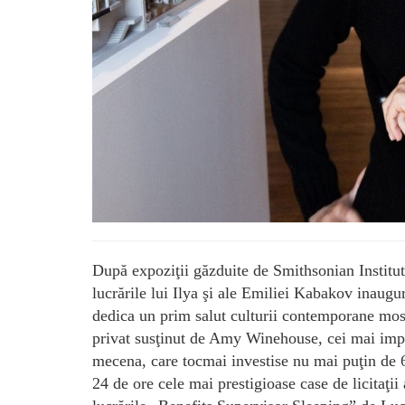
După expoziţii găzduite de Smithsonian Inst
lucrările lui Ilya şi ale Emiliei Kabakov inaugu
dedica un prim salut culturii contemporane mosc
privat susţinut de Amy Winehouse, cei mai impor
mecena, care tocmai investise nu mai puţin de 6
24 de ore cele mai prestigioase case de licitaţii