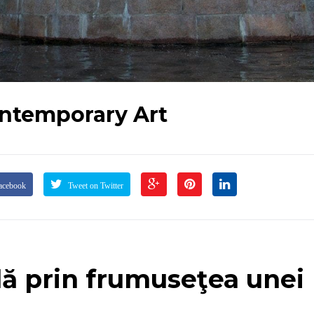
ntemporary Art
acebook
Tweet on Twitter
lă prin frumuseţea unei