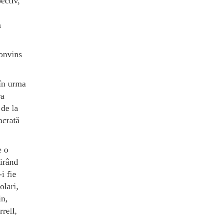
ectiv,
n
convins
 în urma
ra
 de la
acrată
e o
pirând
i fie
olari,
in,
rell,