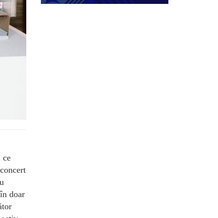
l ce
 concert
ou
în doar
ător