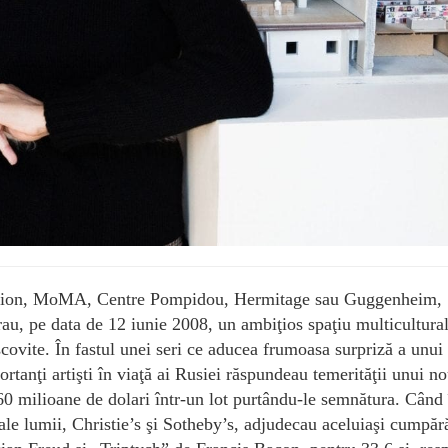
itution, MoMA, Centre Pompidou, Hermitage sau Guggenheim,
rau, pe data de 12 iunie 2008, un ambiţios spaţiu multicultura
ovite. În fastul unei seri ce aducea frumoasa surpriză a unui
tanţi artişti în viaţă ai Rusiei răspundeau temerităţii unui n
0 milioane de dolari într-un lot purtându-le semnătura. Când 
 ale lumii, Christie’s şi Sotheby’s, adjudecau aceluiaşi cumpăr