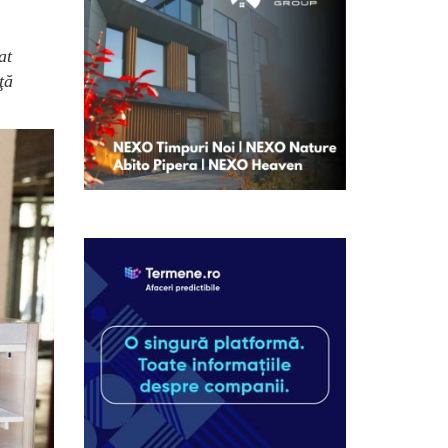
at
ţă