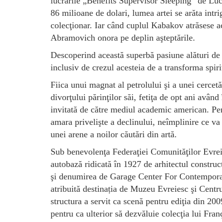
lucrările „Benefits Supervisor Sleeping” de Luc
86 milioane de dolari, lumea artei se arăta intri
colecţionar. Iar când cuplul Kabakov atrăsese a
Abramovich onora pe deplin aşteptările.
Descoperind această superbă pasiune alături de 
inclusiv de crezul acesteia de a transforma spiri
Fiica unui magnat al petrolului şi a unei cercet
divorţului părinţilor săi, fetiţa de opt ani avân
invitată de către mediul academic american. Pen
amara privelişte a declinului, neîmplinire ce va
unei arene a noilor căutări din artă.
Sub benevolenţa Federaţiei Comunităţilor Evreie
autobază ridicată în 1927 de arhitectul constru
şi denumirea de Garage Center For Contemporar
atribuită destinația de Muzeu Evreiesc şi Centru
structura a servit ca scenă pentru ediţia din 20
pentru ca ulterior să dezvăluie colecţia lui Fra