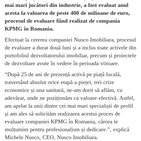
mai mari jucători din industrie, a fost evaluat anul
acesta la valoarea de peste 400 de milioane de euro,
procesul de evaluare fiind realizat de compania
KPMG în Romania.
Efectuat la cererea companiei Nusco Imobiliara, procesul
de evaluare a durat două luni și a inclus toate activele din
portofoliul dezvoltatorului imobiliar, precum și proiectele
de dezvoltare avute în vedere în perioada viitoare.
“După 25 de ani de prezență activă pe piață locală,
traversând absolut orice etapă a pieței, trei crize
economice și una sanitară, ne-am dorit să aflăm, cu
adevărat, unde ne poziționăm ca valoare efectivă. Astfel,
am apelat la unii dintre cei mai mari specialiști de profil
și am ales să solicităm realizarea acestui proces de
evaluare companiei KPMG în Romania, cărora le
mulțumim pentru profesionalism și dedicare.”, explică
Michele Nusco, CEO, Nusco Imobiliara.