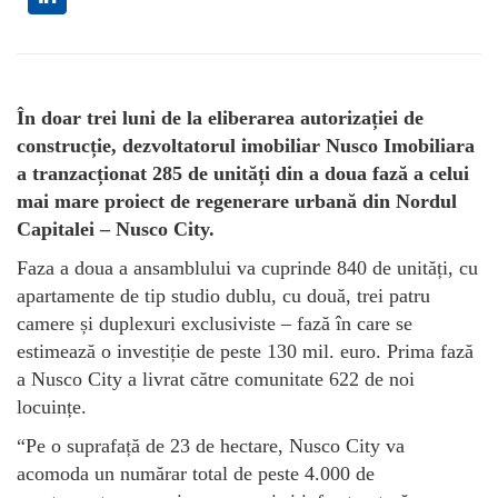
În doar trei luni de la eliberarea autorizației de
construcție, dezvoltatorul imobiliar Nusco Imobiliara
a tranzacționat 285 de unități din a doua fază a celui
mai mare proiect de regenerare urbană din Nordul
Capitalei – Nusco City.
Faza a doua a ansamblului va cuprinde 840 de unități, cu
apartamente de tip studio dublu, cu două, trei patru
camere și duplexuri exclusiviste – fază în care se
estimează o investiție de peste 130 mil. euro. Prima fază
a Nusco City a livrat către comunitate 622 de noi
locuințe.
“Pe o suprafață de 23 de hectare, Nusco City va
acomoda un numărar total de peste 4.000 de