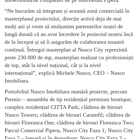
“Ne bucurăm să integram și această zonă comercială în
masterplanul proiectului, direcție activă deja de mai
mulți ani și vrem să mulțumim partenerilor noștri de
lungă durată că au avut încredere în proiectul nostru încă
de la început și să îi asigurăm de colaborarea noastră
continuă. Întregul masterplan al Nusco City reprezintă
peste 230.000 de mp, masterplan realizat cu profesioniști
de top, atât la nivel național, cât și la nivel
internațional”, explică Michele Nusco, CEO – Nusco
Imobiliara.
Portofoliul Nusco Imobiliara numără proiecte, precum
Premio – ansamblu de tip rezidențial premium boutique;
complex rezidențial CITTA Park; clădirea de birouri
Nusco Towers; clădirea de birouri Caramfil; clădirea de
birouri Floreasca One; clădirea de birouri Floreasca Two;
Parcul Comercial Pipera, Nusco City Faza 1; Nusco City
Faza 2 – lansată și în dezvoltare; Nusco City Faza 3 –