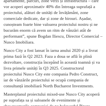
apartamente, parcuri, zone verzi și infrastructură – care
vor acoperi aproximativ 40% din întreaga suprafață a
proiectului, alături de unități de învățământ, zone
comerciale dedicate, dar și zone de birouri. Așadar,
cunoșteam foarte bine valoarea proiectului nostru și ne
bucurăm enorm că avem un ritm de vânzări atât de
performant”, spune Bogdan Iliescu, Director Comercial –
Nusco Imobiliara.
Nusco City a fost lansat în iarna anului 2020 și a livrat
prima fază în Q2 2023. Faza a doua se află în plină
dezvoltare, construcția începând în această toamnă și va
livra primele unități în Q3 2025. Constructorul
proiectului Nusco City este compania Pedro Construct,
iar de vânzările proiectului se ocupă compania de
consultanță imobiliară North Bucharest Investments.
Masterplanul proiectului mixed-use Nusco City acoperă
pe suprafața sa și saloanele de evenimente și
showroomurile companiei de pe bulevardul Pipera.