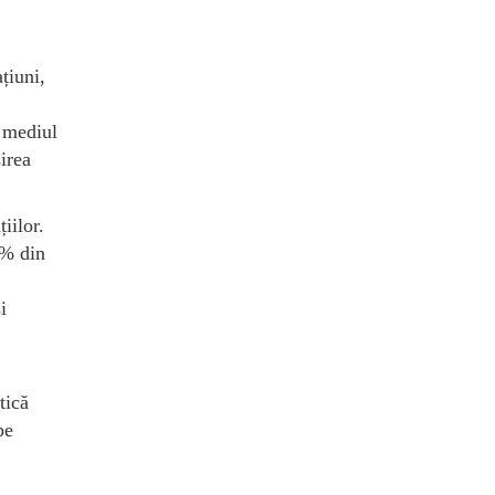
țiuni,
ă mediul
irea
iilor.
0% din
i
tică
pe