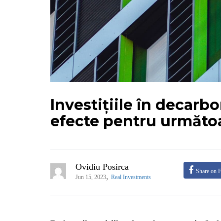
Investițiile în decarbo
efecte pentru următoa
Ovidiu Posirca
Share on 
,
Jun 15, 2023
Real Investments