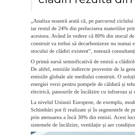
„Analiza noastră arată că, pe parcursul ciclului 
iar restul de 24% din prelucrarea materiilor prim
acestora. Având în vedere că 80% din stocul de 
construit va trebui să decarbonizeze nu numai emi
stocului de clădiri existent”, notează consultan
O primă sursă semnificativă de emisii a clădirilor
De altfel, emisiile indirecte provenite de la ge
emisiile globale ale mediului construit. O soluț
energiei verzi pentru pompele de căldură și te
electrică, panourile de încălzire cu infraroșu și
La nivelul Uniunii Europene, de exemplu, moder
Schimbări pot fi realizate și în segmentele de p
prin atenuarea a încă 30% din emisii. Acest luc
sistemele de încălzire, ventilație și aer cond