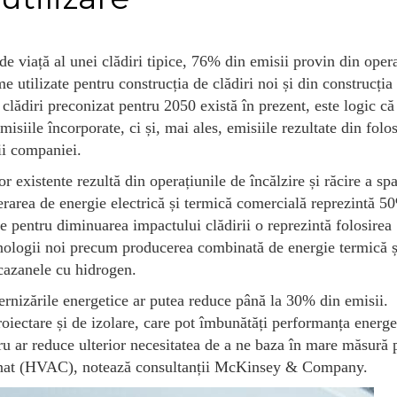
de viață al unei clădiri tipice, 76% din emisii provin din opera
e utilizate pentru construcția de clădiri noi și din construcția
clădiri preconizat pentru 2050 există în prezent, este logic c
siile încorporate, ci și, mai ales, emisiile rezultate din folos
ții companiei.
 existente rezultă din operațiunile de încălzire și răcire a spaț
nerarea de energie electrică și termică comercială reprezintă 5
ie pentru diminuarea impactului clădirii o reprezintă folosirea
hnologii noi precum producerea combinată de energie termică ș
 cazanele cu hidrogen.
nizările energetice ar putea reduce până la 30% din emisii.
roiectare și de izolare, care pot îmbunătăți performanța energe
ru ar reduce ulterior necesitatea de a ne baza în mare măsură 
iționat (HVAC), notează consultanții McKinsey & Company.