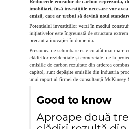
Reducerile emisiilor de carbon reprezintă, de
imobiliari, însă investițiile necesare vor av
emisii, care ar trebui să devină noul standar
Potențialul investițiilor verzi în mediul constru
inițiativelor este îngreunată de structura extre
precaut a inovației în domeniu.
Presiunea de schimbare este cu atât mai mare cu 
clădirilor rezidențiale și comerciale, de la pro
emisiile de carbon rezultate din arderea combust
capitol, sunt depășite emisiile din industria pro
unui raport al firmei de consultanță McKinse
Good to know
Aproape două trei
clădiri rezultă din