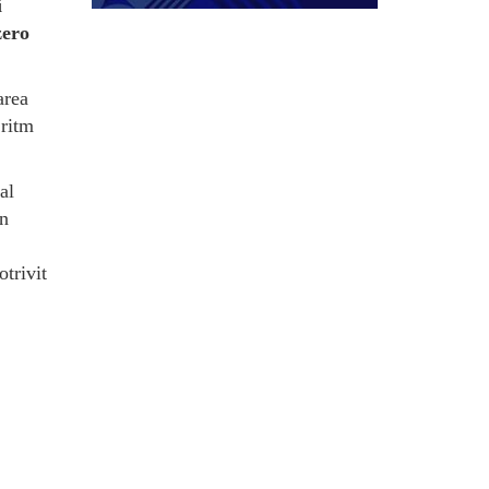
i
zero
area
 ritm
al
in
otrivit