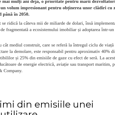
 mai mulți ani deja, o prioritate pentru marii dezvoltator
ea un volum impresionant pentru obținerea unor clădiri cu 
d până în 2050.
it se ridică la câteva mii de miliarde de dolari, însă implement
m de fragmentată a ecosistemului imobiliar și adoptarea într-un
cât mediul construit, care se referă la întregul ciclu de viață 
iectare la demolare, este responsabil pentru aproximativ 40% d
ibililor și 25% din emisiile de gaze cu efect de seră. La acest
ducătoare de energie electrică, aviație sau transport maritim, p
y & Company.
mi din emisiile unei
 utilizare