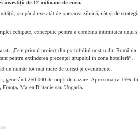
 investiții de 12 milioane de euro.
ității, ocupându-se atât de operarea zilnică, cât și de strategi
plet echipate, concepute pentru a combina intimitatea unui s
rat: „Este primul proiect din portofoliul nostru din România 
nt pentru extinderea prezenței grupului în zona hotelieră”.
ând un număr tot mai mare de turiști și evenimente.
aici, generând 260.000 de nopți de cazare. Aproximativ 15% di
ia, Franța, Marea Britanie sau Ungaria.
2025