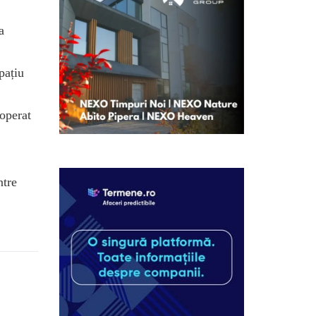
a
pațiu
operat
ntre