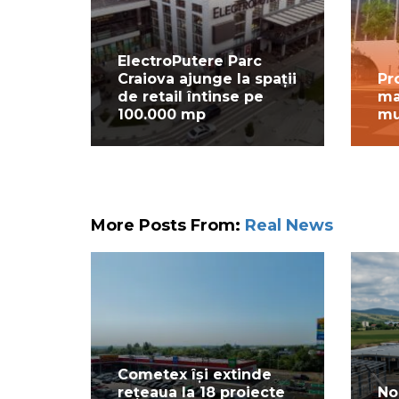
ElectroPutere Parc
Craiova ajunge la spații
Pr
de retail întinse pe
ma
100.000 mp
mu
More Posts From:
Real News
Cometex își extinde
rețeaua la 18 proiecte
No