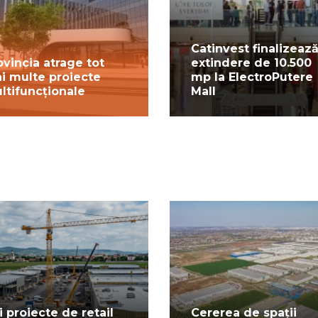
Catinvest finalizează
ovincia atrage tot
extindere de 10.500
i multe proiecte
mp la ElectroPutere
ltifuncționale
Mall
i proiecte de retail
Cererea de spații