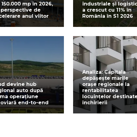
 150.000 mp în 2026,
industriale și logisti
 perspective de
a crescut cu 11% în
celerare anul viitor
România în S1 2026
Analiza: Capitala
depășește marile
ud devine hub
orașe regionale la
gional auto după
rentabilitatea
ima operațiune
locuințelor destinat
roviară end-to-end
închirierii