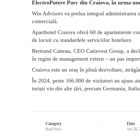
ElectroPutere Parc din Craiova, în urma unei
Win Advisors va prelua integral administrarea un
comercială.
Aparthotel Craiova oferă 60 de apartamente com
de locuit cu standardele serviciilor hoteliere.
Bertrand Catteau, CEO Catinvest Group, a decla
în regim de management extern – un pas importa
Craiova este un oraș în plină dezvoltare, atrăg
În 2024, peste 166.000 de vizitatori au ajuns 
turiști vin din alte țări, precum Germania, Ital
Category
Date
Real News
Jun 26, 