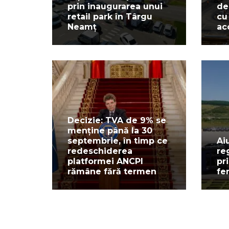
prin inaugurarea unui
de
retail park în Târgu
cu
Neamț
ac
Decizie: TVA de 9% se
menține până la 30
septembrie, în timp ce
Ai
redeschiderea
re
platformei ANCPI
pr
rămâne fără termen
fe