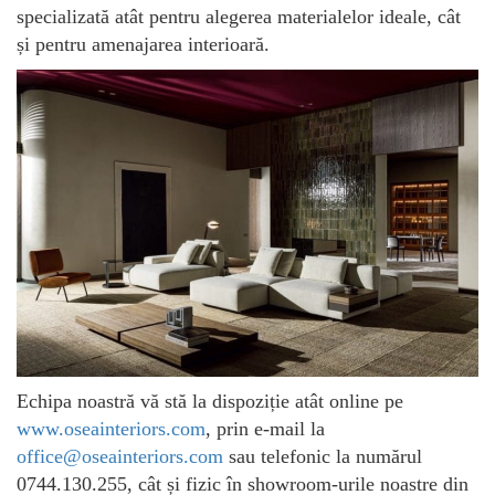
specializată atât pentru alegerea materialelor ideale, cât
și pentru amenajarea interioară.
Echipa noastră vă stă la dispoziție atât online pe
www.oseainteriors.com
, prin e-mail la
office@oseainteriors.com
sau telefonic la numărul
0744.130.255, cât și fizic în showroom-urile noastre din