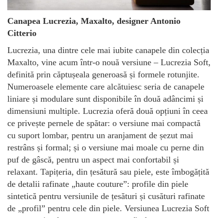
Canapea Lucrezia, Maxalto, designer Antonio
Citterio
Lucrezia, una dintre cele mai iubite canapele din colecția
Maxalto, vine acum într-o nouă versiune – Lucrezia Soft,
definită prin căptușeala generoasă și formele rotunjite.
Numeroasele elemente care alcătuiesc seria de canapele
liniare și modulare sunt disponibile în două adâncimi și
dimensiuni multiple. Lucrezia oferă două opțiuni în ceea
ce privește pernele de spătar: o versiune mai compactă
cu suport lombar, pentru un aranjament de șezut mai
restrâns și formal; și o versiune mai moale cu perne din
puf de gâscă, pentru un aspect mai confortabil și
relaxant. Tapițeria, din țesătură sau piele, este îmbogățită
de detalii rafinate „haute couture”: profile din piele
sintetică pentru versiunile de țesături și cusături rafinate
de „profil” pentru cele din piele. Versiunea Lucrezia Soft