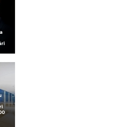
a
ri
u
ri
00