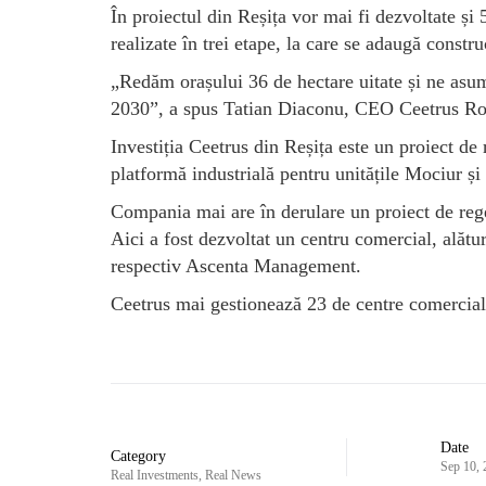
În proiectul din Reșița vor mai fi dezvoltate ș
realizate în trei etape, la care se adaugă constr
„Redăm orașului 36 de hectare uitate și ne asu
2030”, a spus Tatian Diaconu, CEO Ceetrus R
Investiția Ceetrus din Reșița este un proiect de
platformă industrială pentru unitățile Mociur 
Compania mai are în derulare un proiect de rege
Aici a fost dezvoltat un centru comercial, alăt
respectiv Ascenta Management.
Ceetrus mai gestionează 23 de centre comercial
Date
Category
Sep 10,
Real Investments
,
Real News