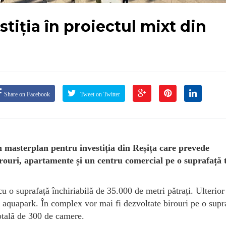
tiția în proiectul mixt din
Share on Facebook
Tweet on Twitter
 masterplan pentru investiția din Reșița care prevede
irouri, apartamente și un centru comercial pe o suprafață 
u o suprafață închiriabilă de 35.000 de metri pătrați. Ulterior 
n aquapark. În complex vor mai fi dezvoltate birouri pe o supr
otală de 300 de camere.