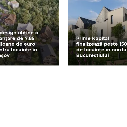
design obține o
nanțare de 7,85
Prime Kapital
lioane de euro
finalizează peste 150
ntru locuințe în
de locuințe în nordu
așov
Bucureștiului