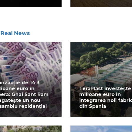
,
Real News
anzacție de 14,3
lioane euro în
TeraPlast investește
pera: Ghai Sant Ram
milioane euro în
egătește un nou
integrarea noii fabric
samblu rezidențial
din Spania