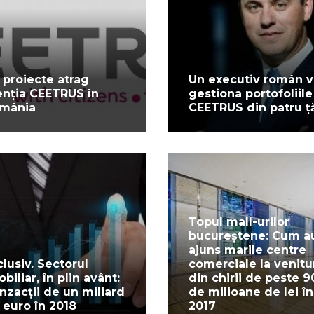
 proiecte atrag
Un executiv român v
enția CEETRUS în
gestiona portofoliile
mânia
CEETRUS din patru ță
Topul mall-urilor
bucureștene: Cum a
ajuns marile centre
clusiv. Sectorul
comerciale la venitu
biliar, în plin avânt:
din chirii de peste 9
anzacții de un miliard
de milioane de lei în
 euro în 2018
2017