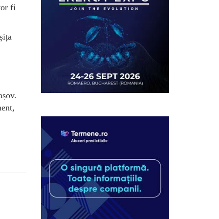
or fi
șița
așov.
ment,