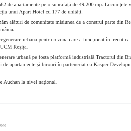
i 582 de apartamente pe o suprafață de 49.200 mp. Locuințele v
ucția unui Apart Hotel cu 177 de unități.
măm alături de comunitate misiunea de a construi parte din Re
omânia.
 regenerare urbană pentru o zonă care a funcționat în trecut ca
și UCM Reșița.
nerare urbană pe fosta platformă industrială Tractorul din Br
uri de apartamente și birouri în parteneriat cu Kasper Develop
e Auchan la nivel național.
 2020