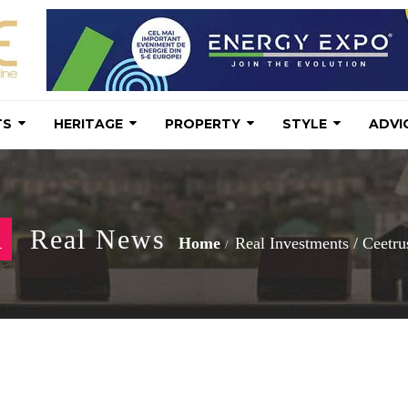
TS
HERITAGE
PROPERTY
STYLE
ADVI
R
Real News
Home
Real Investments
/
Ceetrus