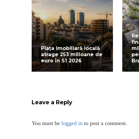
Re
fi
Piața imobiliară locală
mi
atrage 253 milioane de
pe
euro în S1 2026
Br
Leave a Reply
You must be
logged in
to post a comment.