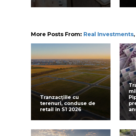
More Posts From:
Real Investments
Tr
mi
Tranzacțiile cu
Pi
terenuri, conduse de
pr
retail în S1 2026
an