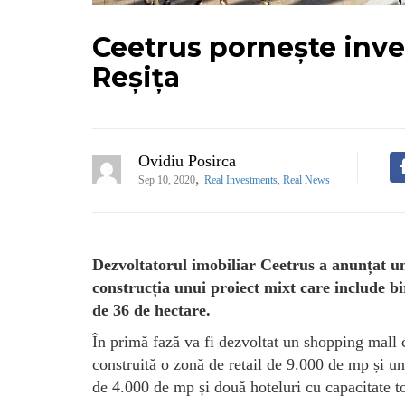
Ceetrus pornește inves
Reșița
Ovidiu Posirca
,
Sep 10, 2020
Real Investments
,
Real News
Dezvoltatorul imobiliar Ceetrus a anunțat un
construcția unui proiect mixt care include b
de 36 de hectare.
În primă fază va fi dezvoltat un shopping mall c
construită o zonă de retail de 9.000 de mp și u
de 4.000 de mp și două hoteluri cu capacitate t