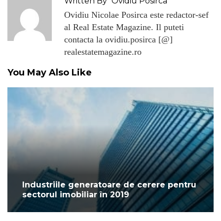
Written By
Ovidiu Posirca
Ovidiu Nicolae Posirca este redactor-sef
al Real Estate Magazine. Il puteti
contacta la ovidiu.posirca [@]
realestatemagazine.ro
You May Also Like
Industriile generatoare de cerere pentru
sectorul imobiliar în 2019