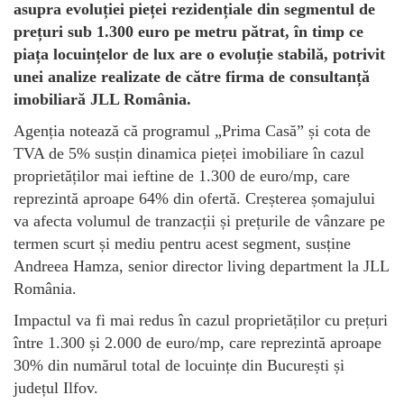
asupra evoluției pieței rezidențiale din segmentul de
prețuri sub 1.300 euro pe metru pătrat, în timp ce
piața locuințelor de lux are o evoluție stabilă, potrivit
unei analize realizate de către firma de consultanță
imobiliară JLL România.
Agenția notează că programul „Prima Casă” și cota de
TVA de 5% susțin dinamica pieței imobiliare în cazul
proprietăților mai ieftine de 1.300 de euro/mp, care
reprezintă aproape 64% din ofertă. Creșterea șomajului
va afecta volumul de tranzacții și prețurile de vânzare pe
termen scurt și mediu pentru acest segment, susține
Andreea Hamza, senior director living department la JLL
România.
Impactul va fi mai redus în cazul proprietăților cu prețuri
între 1.300 și 2.000 de euro/mp, care reprezintă aproape
30% din numărul total de locuințe din București și
județul Ilfov.