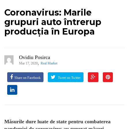
Coronavirus: Marile
grupuri auto întrerup
producția în Europa
Ovidiu Posirca
,
Mar 17, 2020
Real Market
Share on Facebook
Tweet on Twitter
Măsurile dure luate de state pentru combaterea
pandemiei de coronavirus au generat măsuri