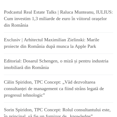
Podcastul Real Estate Talks | Raluca Munteanu, IULIUS:
Cum investim 1,3 miliarde de euro în viitorul orașelor
din România
Exclusiv | Arhitectul Maximilian Zielinski: Marile
proiecte din România după munca la Apple Park
Editorial: Dosarul Schengen, o miză și pentru industria
imobiliară din România
Călin Spiridon, TPC Concept: „Văd dezvoltarea
consultanței de management ca fiind strâns legată de
progresul tehnologic”
Sorin Spiridon, TPC Concept: Rolul consultantului este,
în principal, să fie un furnizor de „knowledge”