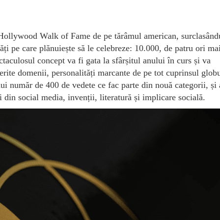
l Hollywood Walk of Fame de pe tărâmul american, surclasând
ăți pe care plănuiește să le celebreze: 10.000, de patru ori ma
aculosul concept va fi gata la sfârșitul anului în curs și va
erite domenii, personalități marcante de pe tot cuprinsul globu
unui număr de 400 de vedete ce fac parte din nouă categorii, ș
i din social media, invenții, literatură și implicare socială.