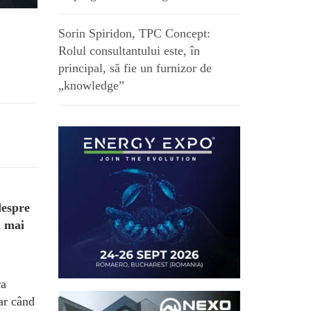
Sorin Spiridon, TPC Concept:
Rolul consultantului este, în
principal, să fie un furnizor de
„knowledge”
despre
i mai
ra
ar când