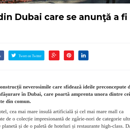
din Dubai care se anunţă a fi
k
Tweet on Twitter
onstrucții neverosimile care sfidează ideile preconcepute 
desfășurare în Dubai, care poartă amprenta unora dintre ce
şite din comun.
otel, cea mai mare insulă artificială și cel mai mare mall ca
te de o colecție impresionantă de zgârie-nori de categorie ult
planetă și de o paletă de hoteluri și restaurante high-class. D