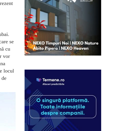
prezent
ubai.
care se
nă cu
r vor
ina
e locul
2 de