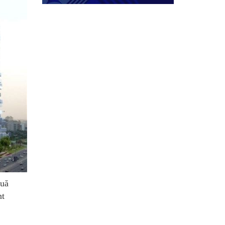
ouă
nt