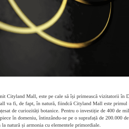
t Cityland Mall, este pe cale să își primească vizitatorii în 
ll va fi, de fapt, în natură, fiindcă Cityland Mall este primul
nțesat de curiozități botanice. Pentru o investiție de 400 de mi
rpiece în domeniu, întinzându-se pe o suprafață de 200.000 de
a la natură și armonia cu elementele primordiale.