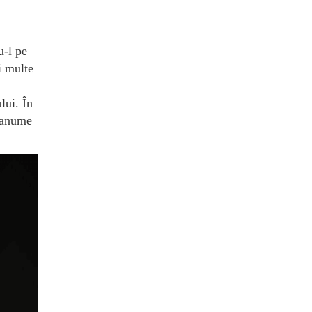
u-l pe
i multe
lui. În
i anume