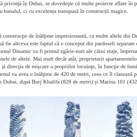
ă privinţă în Dubai, se dovedeşte că multe proiecte aflate în 
u banalul, ci cu excelența transpusă în construcții magice.
ă construcţie de înălţime impresionantă, ca multe altele din D
 fie altceva este faptul că e conceput din pardoseli separate 
 Turnul Dinamic va fi primul zgârie-nori ale cărui etaje, împreu
nele de altele. Mai mult decât atât, proprietarii apartamentelo
e şi direcţia de mişcare a propriilor locuinţe, în funcţie de lum
urnul va avea o înălţime de 420 de metri, ceea ce îl clasează p
 din Dubai, după Burj Khalifa (828 de metri) şi Marina 101 (43