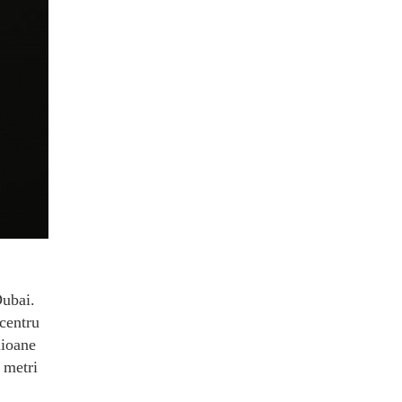
Dubai.
 centru
lioane
 metri