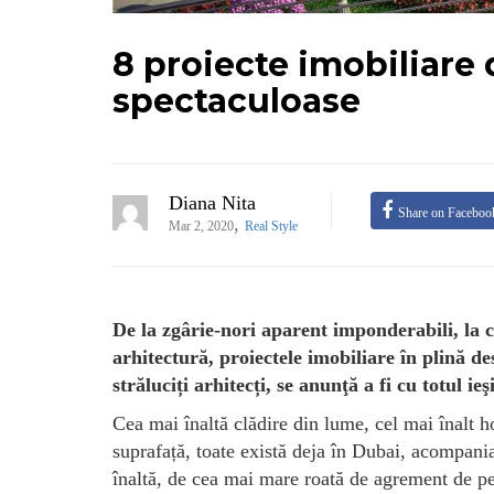
8 proiecte imobiliare 
spectaculoase
Diana Nita
Share on Faceboo
,
Mar 2, 2020
Real Style
De la zgârie-nori aparent imponderabili, la c
arhitectură, proiectele imobiliare în plină 
străluciți arhitecți, se anunţă a fi cu totul ie
Cea mai înaltă clădire din lume, cel mai înalt h
suprafață, toate există deja în Dubai, acompania
înaltă, de cea mai mare roată de agrement de pe 