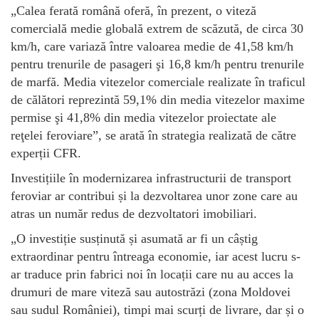
„Calea ferată română oferă, în prezent, o viteză
comercială medie globală extrem de scăzută, de circa 30
km/h, care variază între valoarea medie de 41,58 km/h
pentru trenurile de pasageri şi 16,8 km/h pentru trenurile
de marfă. Media vitezelor comerciale realizate în traficul
de călători reprezintă 59,1% din media vitezelor maxime
permise şi 41,8% din media vitezelor proiectate ale
reţelei feroviare”, se arată în strategia realizată de către
experții CFR.
Investițiile în modernizarea infrastructurii de transport
feroviar ar contribui și la dezvoltarea unor zone care au
atras un număr redus de dezvoltatori imobiliari.
„O investiție susținută și asumată ar fi un câștig
extraordinar pentru întreaga economie, iar acest lucru s-
ar traduce prin fabrici noi în locații care nu au acces la
drumuri de mare viteză sau autostrăzi (zona Moldovei
sau sudul României), timpi mai scurți de livrare, dar și o