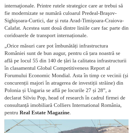
internaţionale. Printre rutele strategice care ar trebui să
fie modernizate se numără culoarul Predeal-Braşov-
Sighişoara-Curtici, dar și ruta Arad-Timişoara-Craiova-
Calafat. Acestea sunt două dintre liniile care fac parte din
coridoarele de transport internaționale.
„Orice măsuri care pot îmbunătăți infrastructura
României sunt de bun augur, pentru că țara noastră se
află pe locul 55 din 140 de țări la calitatea infrastructurii
în clasamentul Global Competitiveness Report al
Forumului Economic Mondial. Asta în timp ce vecinii (și
concurenții majori în atragerea de investiții străine) din
Polonia și Ungaria se află pe locurile 27 și 28”, a
declarat Silviu Pop, head of research în cadrul firmei de
consultanță imobiliară Colliers International România,
pentru
Real Estate Magazine
.