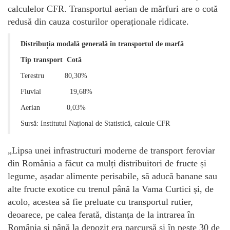
calculelor CFR. Transportul aerian de mărfuri are o cotă
redusă din cauza costurilor operaționale ridicate.
Distribuția modală generală în transportul de marfă
Tip transport Cotă
Terestru 80,30%
Fluvial 19,68%
Aerian 0,03%
Sursă: Institutul Național de Statistică, calcule CFR
„Lipsa unei infrastructuri moderne de transport feroviar
din România a făcut ca mulți distribuitori de fructe și
legume, așadar alimente perisabile, să aducă banane sau
alte fructe exotice cu trenul până la Vama Curtici și, de
acolo, acestea să fie preluate cu transportul rutier,
deoarece, pe calea ferată, distanța de la intrarea în
România și până la depozit era parcursă și în peste 30 de