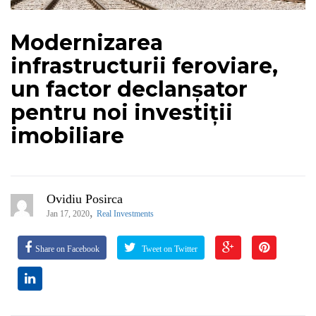
Modernizarea
infrastructurii feroviare,
un factor declanșator
pentru noi investiții
imobiliare
Ovidiu Posirca
,
Jan 17, 2020
Real Investments
Share on Facebook
Tweet on Twitter