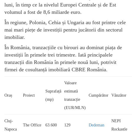
luni, în timp ce la nivelul Europei Centrale și de Est
volumul a fost de 8,6 miliarde euro.
În regiune, Polonia, Cehia și Ungaria au fost printre cele
mai mari piețe de investiții pentru jucătorii din sectorul
imobiliar.
În România, tranzacțiile cu birouri au dominat piața de
investiții în primele trei trimestre. Iată principalele
tranzacții din România în primele nouă luni, potrivit
firmei de cosultanță imobiliară CBRE România.
Valoare
Suprafață
estimată
Oraș
Proiect
Cumpărător
Vânzător
(mp)
tranzacție
(EUR/MLN)
Cluj-
NEPI
The Office
63.600
129
Dedeman
Napoca
Rockastle