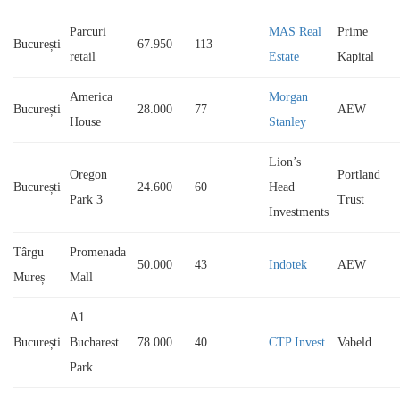
Parcuri
MAS Real
Prime
București
67.950
113
retail
Estate
Kapital
America
Morgan
București
28.000
77
AEW
House
Stanley
Lion’s
Oregon
Portland
București
24.600
60
Head
Park 3
Trust
Investments
Târgu
Promenada
50.000
43
Indotek
AEW
Mureș
Mall
A1
București
Bucharest
78.000
40
CTP Invest
Vabeld
Park