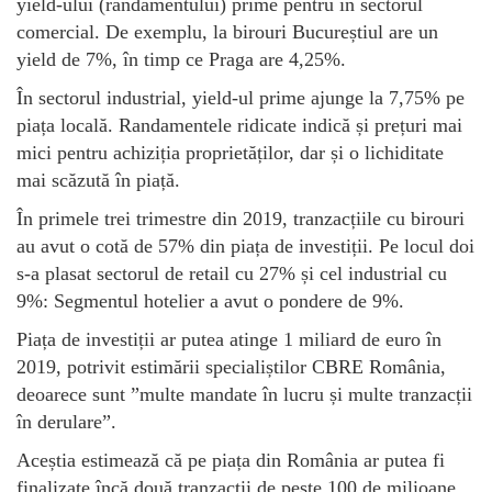
yield-ului (randamentului) prime pentru în sectorul
comercial. De exemplu, la birouri Bucureștiul are un
yield de 7%, în timp ce Praga are 4,25%.
În sectorul industrial, yield-ul prime ajunge la 7,75% pe
piața locală. Randamentele ridicate indică și prețuri mai
mici pentru achiziția proprietăților, dar și o lichiditate
mai scăzută în piață.
În primele trei trimestre din 2019, tranzacțiile cu birouri
au avut o cotă de 57% din piața de investiții. Pe locul doi
s-a plasat sectorul de retail cu 27% și cel industrial cu
9%: Segmentul hotelier a avut o pondere de 9%.
Piața de investiții ar putea atinge 1 miliard de euro în
2019, potrivit estimării specialiștilor CBRE România,
deoarece sunt ”multe mandate în lucru și multe tranzacții
în derulare”.
Aceștia estimează că pe piața din România ar putea fi
finalizate încă două tranzacții de peste 100 de milioane