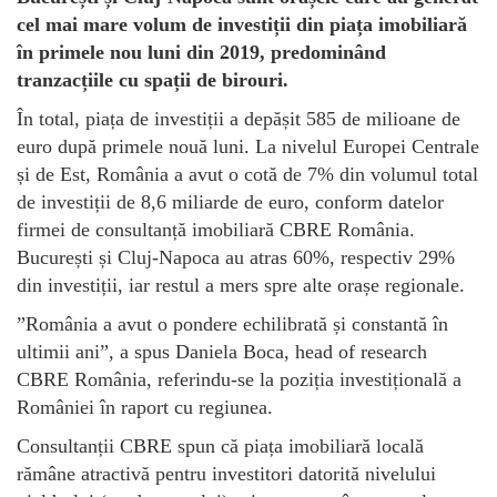
cel mai mare volum de investiții din piața imobiliară
în primele nou luni din 2019, predominând
tranzacțiile cu spații de birouri.
În total, piața de investiții a depășit 585 de milioane de
euro după primele nouă luni. La nivelul Europei Centrale
și de Est, România a avut o cotă de 7% din volumul total
de investiții de 8,6 miliarde de euro, conform datelor
firmei de consultanță imobiliară CBRE România.
București și Cluj-Napoca au atras 60%, respectiv 29%
din investiții, iar restul a mers spre alte orașe regionale.
”România a avut o pondere echilibrată și constantă în
ultimii ani”, a spus Daniela Boca, head of research
CBRE România, referindu-se la poziția investițională a
României în raport cu regiunea.
Consultanții CBRE spun că piața imobiliară locală
rămâne atractivă pentru investitori datorită nivelului