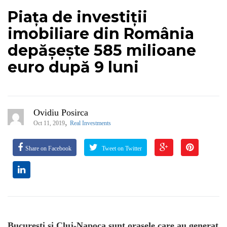
Piața de investiții
imobiliare din România
depășește 585 milioane
euro după 9 luni
Ovidiu Posirca
,
Oct 11, 2019
Real Investments
Share on Facebook
Tweet on Twitter
București și Cluj-Napoca sunt orașele care au generat