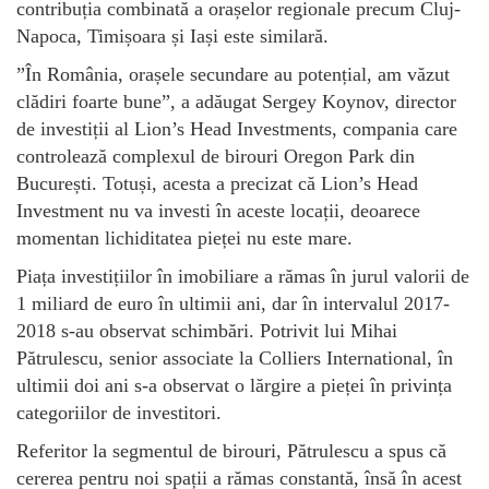
contribuția combinată a orașelor regionale precum Cluj-
Napoca, Timișoara și Iași este similară.
”În România, orașele secundare au potențial, am văzut
clădiri foarte bune”, a adăugat Sergey Koynov, director
de investiții al Lion’s Head Investments, compania care
controlează complexul de birouri Oregon Park din
București. Totuși, acesta a precizat că Lion’s Head
Investment nu va investi în aceste locații, deoarece
momentan lichiditatea pieței nu este mare.
Piața investițiilor în imobiliare a rămas în jurul valorii de
1 miliard de euro în ultimii ani, dar în intervalul 2017-
2018 s-au observat schimbări. Potrivit lui Mihai
Pătrulescu, senior associate la Colliers International, în
ultimii doi ani s-a observat o lărgire a pieței în privința
categoriilor de investitori.
Referitor la segmentul de birouri, Pătrulescu a spus că
cererea pentru noi spații a rămas constantă, însă în acest