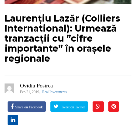
Laurențiu Lazăr (Colliers
International): Urmează
tranzacții cu ”cifre
importante” în orașele
regionale
Ovidiu Posirca
,
Feb 21, 2019
Real Investments
Share on Facebook
Tweet on Twitter