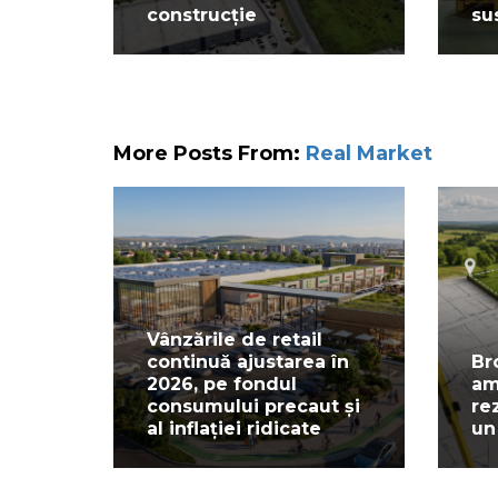
construcție
su
More Posts From:
Real Market
Vânzările de retail
continuă ajustarea în
Br
2026, pe fondul
am
consumului precaut și
re
al inflației ridicate
un