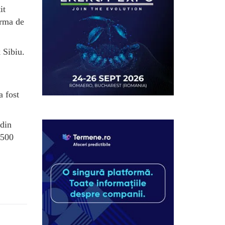
it
firma de
 Sibiu.
a fost
 din
.500