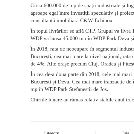
Circa 600.000 de mp de spații industriale și log
aproape egal între investiții speculativ și proiec
consultanță imobiliară C&W Echinox.
În topul livrărilor se află CTP. Grupul va liv
WDP va lansa 45.000 mp în WDP Park Deva și El
În 2018, rata de neocupare în segmentul industri
București, cea mai mare la nivel național, rata 
de 4%. Alte orașe precum Cluj, Oradea și Piteșt
În cea de-a doua parte din 2018, cele mai mari
București și Deva. Cea mai mare tranzacție de î
mp în WDP Park Stefanestii de Jos.
Chiriile lunare au rămas relativ stabile anul tr
Category
Date