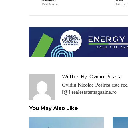
Real Market
Feb 19,
Written By
Ovidiu Posirca
Ovidiu Nicolae Posirca este reda
[@] realestatemagazine.ro
You May Also Like