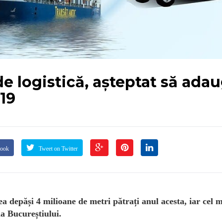
 de logistică, așteptat să ada
19
book
Tweet on Twitter
utea depăși 4 milioane de metri pătrați anul acesta, iar cel 
na Bucureștiului.