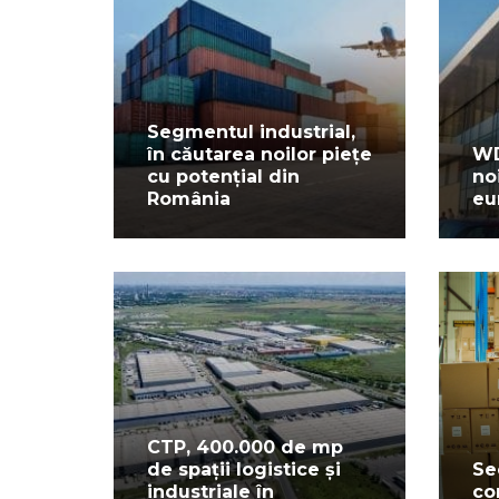
Segmentul industrial,
în căutarea noilor piețe
WD
cu potențial din
no
România
eu
CTP, 400.000 de mp
de spații logistice și
Se
industriale în
co