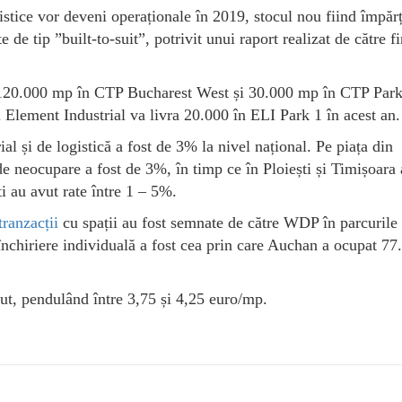
istice vor deveni operaționale în 2019, stocul nou fiind împărț
te de tip ”built-to-suit”, potrivit unui raport realizat de către 
ra 120.000 mp în CTP Bucharest West și 30.000 mp în CTP Park
ement Industrial va livra 20.000 în ELI Park 1 în acest an.
al și de logistică a fost de 3% la nivel național. Pe piața din
de neocupare a fost de 3%, în timp ce în Ploiești și Timișoara 
i au avut rate între 1 – 5%.
tranzacții
cu spații au fost semnate de către WDP în parcurile
nchiriere individuală a fost cea prin care Auchan a ocupat 77
ecut, pendulând între 3,75 și 4,25 euro/mp.