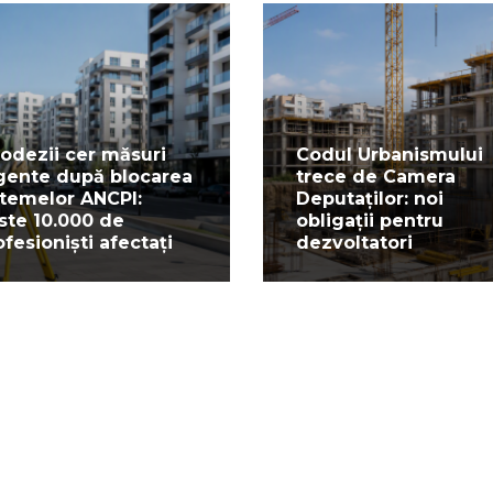
odezii cer măsuri
Codul Urbanismului
gente după blocarea
trece de Camera
stemelor ANCPI:
Deputaților: noi
ste 10.000 de
obligații pentru
ofesioniști afectați
dezvoltatori