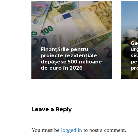
Ge
Finanțările pentru
ur
proiecte rezidențiale
si
depășesc 500 milioane
pe
de euro în 2026
pr
Leave a Reply
You must be
logged in
to post a comment.