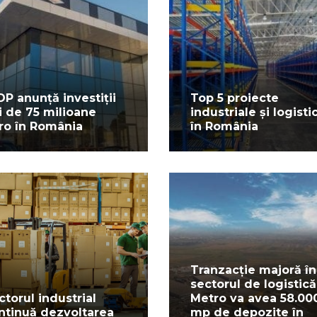
P anunță investiții
Top 5 proiecte
i de 75 milioane
industriale și logisti
ro în România
în România
Tranzacție majoră în
sectorul de logistică
ctorul industrial
Metro va avea 58.00
ntinuă dezvoltarea
mp de depozite în