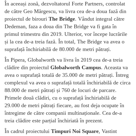
În aceeași zonă, dezvoltatorul Forte Partners, controlat
de către Geo Mărgescu, va livra cea de-a doua fază din
proiectul de birouri
The Bridge
. Vândut integral către
Dedeman, faza a doua din The Bridge va fi gata în
primul trimestru din 2019. Ulterior, vor începe lucrările
și la cea de-a treia fază. În total, The Bridge va avea o
suprafață închiriabilă de 80.000 de metri pătrați.
În Pipera, Globalworth va livra în 2019 cea de-a treia
clădire din proiectul
Globalworth Campus
. Aceasta va
avea o suprafață totală de 35.000 de metri pătrați. Întreg
complexul va avea o suprafață totală închiriabilă de circa
88.000 de metri pătrați și 760 de locuri de parcare.
Primele două clădiri, cu o suprafață închiriabilă de
29.000 de metri pătrați fiecare, au fost deja ocupate în
întregime de către companii multinaționale. Cea de-a
treia clădire este parțial închiriată în prezent.
În cadrul proiectului
Timpuri Noi Square
, Vastint