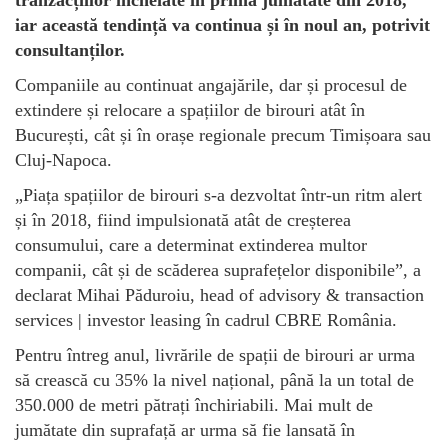
tranzacțiilor încheiate în prima jumătate din 2018,
iar această tendință va continua și în noul an, potrivit
consultanților.
Companiile au continuat angajările, dar și procesul de
extindere și relocare a spațiilor de birouri atât în
București, cât și în orașe regionale precum Timișoara sau
Cluj-Napoca.
„Piața spațiilor de birouri s-a dezvoltat într-un ritm alert
și în 2018, fiind impulsionată atât de creșterea
consumului, care a determinat extinderea multor
companii, cât și de scăderea suprafețelor disponibile”, a
declarat Mihai Păduroiu, head of advisory & transaction
services | investor leasing în cadrul CBRE România.
Pentru întreg anul, livrările de spații de birouri ar urma
să crească cu 35% la nivel național, până la un total de
350.000 de metri pătrați închiriabili. Mai mult de
jumătate din suprafață ar urma să fie lansată în