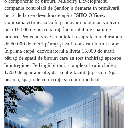
o componentă de birouri. Mulberry Development,
compania controlată de Șandor, a demarat în primăvară
lucrările la cea de-a doua etapă a
ISHO Offices
.
Compania estimează că în primăvara noului an va livra
încă 18.000 de metri pătrați închiriabili de spații de
birouri. Proiectul va avea în total o suprafaţă închiriabilă
de 50.000 de metri pătraţi şi va fi construit în trei etape.
În prima etapă, dezvoltatorul a livrat 15.000 de metri
pătrați de spații de birouri care au fost închiriați aproape
în întregime. Pe lângă birouri, complexul va include și
1.200 de apartamente, dar și alte facilități precum Spa,
piscină, spațiu de conferințe și centru medical.