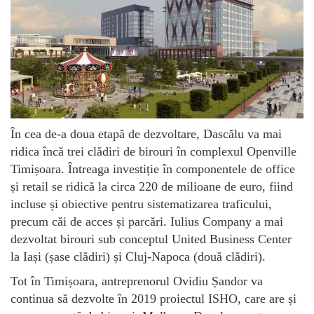
În cea de-a doua etapă de dezvoltare, Dascălu va mai
ridica încă trei clădiri de birouri în complexul Openville
Timișoara. Întreaga investiție în componentele de office
și retail se ridică la circa 220 de milioane de euro, fiind
incluse și obiective pentru sistematizarea traficului,
precum căi de acces și parcări. Iulius Company a mai
dezvoltat birouri sub conceptul United Business Center
la Iași (șase clădiri) și Cluj-Napoca (două clădiri).
Tot în Timișoara, antreprenorul Ovidiu Șandor va
continua să dezvolte în 2019 proiectul ISHO, care are și