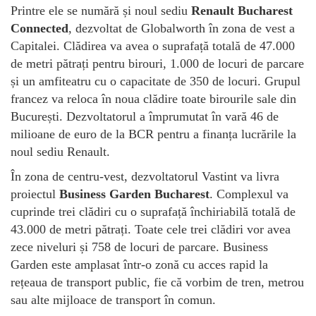
Printre ele se numără și noul sediu
Renault Bucharest
Connected
, dezvoltat de Globalworth în zona de vest a
Capitalei. Clădirea va avea o suprafață totală de 47.000
de metri pătrați pentru birouri, 1.000 de locuri de parcare
și un amfiteatru cu o capacitate de 350 de locuri. Grupul
francez va reloca în noua clădire toate birourile sale din
București. Dezvoltatorul a împrumutat în vară 46 de
milioane de euro de la BCR pentru a finanța lucrările la
noul sediu Renault.
În zona de centru-vest, dezvoltatorul Vastint va livra
proiectul
Business Garden Bucharest
. Complexul va
cuprinde trei clădiri cu o suprafață închiriabilă totală de
43.000 de metri pătrați. Toate cele trei clădiri vor avea
zece niveluri și 758 de locuri de parcare. Business
Garden este amplasat într-o zonă cu acces rapid la
rețeaua de transport public, fie că vorbim de tren, metrou
sau alte mijloace de transport în comun.