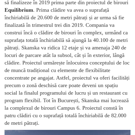
să finalizeze în 2019 prima parte din proiectul de birouri
Equilibrium
. Prima clădire va avea o suprafață
închiriabilă de 20.600 de metri pătrați și ar urma să fie
finalizată în trimestrul trei din 2019. Compania va
construi încă o clădire de birouri în complex, urmând ca
suprafața totală închiriabilă să ajungă la 40.100 de metri
pătrați. Skanska va ridica 12 etaje și va amenaja 240 de
locuri de parcare atât la subsol, cât și în exterior, lângă
clădire. Proiectul urmărește înlocuirea conceptului de loc
de muncă tradițional cu elemente de flexibilitate
concentrate pe angajat. Astfel, proiectul va oferi facilități
precum o zonă deschisă care poate deveni un spațiu
social la finalul programului de lucru și un restaurant cu
program flexibil. Tot în București, Skanska mai lucrează
la complexul de birouri Campus 6. Proiectul constă în
patru clădiri cu o suprafață totală închiriabilă de 82.000
de metri pătrați.