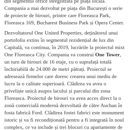
din segmentul office înregistrată pe piața locală.
Compania a mai dezvoltat pe piața din București o serie
de proiecte de birouri, printre care Floreasca Park,
Floreasca 169, Bucharest Business Park și Opera Center.
Dezvoltatorul One United Properties, deținătorul unui
portofoliu extins în segmentul rezidențial de lux din
Capitală, va continua, în 2019, lucrările la proiectul mixt
One Floreasca City. Compania va construi
One Tower
,
un turn de birouri de 16 etaje, cu o suprafață totală
închiriabilă de 24.000 de metri pătrați. Proiectul se
adresează firmelor care doresc crearea unui mediu de
lucru la o calitate superioară. Clădirea va avea o
priveliște unică asupra lacului și parcului din zona
Floreasca. Proiectul de birouri va avea acces direct la o
zonă comercială modernă dezvoltată de către Auchan în
fosta fabrică Ford. Clădirea fostei fabrici este monument
istoric și va fi recondiționată pentru a fi integrată în noul
complex, ce va include și trei blocuri cu apartamente de