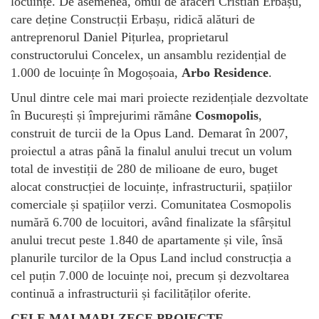
locuințe. De asemenea, omul de afaceri Cristian Erbașu,
care deține Construcții Erbașu, ridică alături de
antreprenorul Daniel Pițurlea, proprietarul
constructorului Concelex, un ansamblu rezidențial de
1.000 de locuințe în Mogoșoaia,
Arbo Residence
.
Unul dintre cele mai mari proiecte rezidențiale dezvoltate
în București și împrejurimi rămâne
Cosmopolis
,
construit de turcii de la Opus Land. Demarat în 2007,
proiectul a atras până la finalul anului trecut un volum
total de investiții de 280 de milioane de euro, buget
alocat construcției de locuințe, infrastructurii, spațiilor
comerciale și spațiilor verzi. Comunitatea Cosmopolis
numără 6.700 de locuitori, având finalizate la sfârșitul
anului trecut peste 1.840 de apartamente și vile, însă
planurile turcilor de la Opus Land includ construcția a
cel puțin 7.000 de locuințe noi, precum și dezvoltarea
continuă a infrastructurii și facilităților oferite.
CELE MAI MARI ZECE PROIECTE