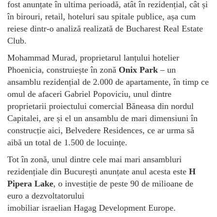
fost anunțate în ultima perioadă, atât în rezidențial, cât și
în birouri, retail, hoteluri sau spitale publice, așa cum
reiese dintr-o analiză realizată de Bucharest Real Estate
Club.
Mohammad Murad, proprietarul lanțului hotelier
Phoenicia, construiește în zonă
Onix Park
– un
ansamblu rezidențial de 2.000 de apartamente, în timp ce
omul de afaceri Gabriel Popoviciu, unul dintre
proprietarii proiectului comercial Băneasa din nordul
Capitalei, are și el un ansamblu de mari dimensiuni în
construcție aici, Belvedere Residences, ce ar urma să
aibă un total de 1.500 de locuințe.
Tot în zonă, unul dintre cele mai mari ansambluri
rezidențiale din București anunțate anul acesta este
H
Pipera Lake
, o investiție de peste 90 de milioane de
euro a dezvoltatorului
imobiliar israelian Hagag Development Europe.