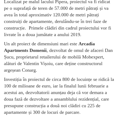
Localizat pe malul lacului Pipera, proiectul va fi ridicat
pe o suprafață de teren de 57.000 de metri pătrați și va
avea în total aproximativ 120.000 de metri pătrați
construiți de apartamente, derulându-se în trei faze de
construcție. Primele clădiri din cadrul proiectului vor fi
livrate în a doua jumătate a anului 2019.
Un alt proiect de dimensiuni mari este
Arcadia
Apartments Domenii
, dezvoltat de omul de afaceri Dan
Șucu, proprietarul retailerului de mobilă Mobexpert,
alături de Valentin Vișoiu, care deține constructorul
argeșean Conarg.
Investiția în proiectul de circa 800 de locuințe se ridică la
100 de milioane de euro, iar la finalul lunii februarie a
acestui an, dezvoltatorii anunțau deja că vor demara a
doua fază de dezvoltare a ansamblului rezidențial, care
presupune construcția a două noi clădiri cu 225 de
apartamente și 300 de locuri de parcare.