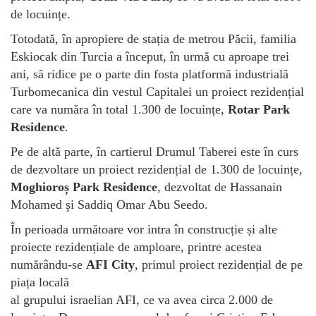
de locuințe.
Totodată, în apropiere de stația de metrou Păcii, familia
Eskiocak din Turcia a început, în urmă cu aproape trei
ani, să ridice pe o parte din fosta platformă industrială
Turbomecanica din vestul Capitalei un proiect rezidențial
care va număra în total 1.300 de locuințe,
Rotar Park
Residence
.
Pe de altă parte, în cartierul Drumul Taberei este în curs
de dezvoltare un proiect rezidențial de 1.300 de locuințe,
Moghioroș Park Residence
, dezvoltat de Hassanain
Mohamed şi Saddiq Omar Abu Seedo.
În perioada următoare vor intra în construcție și alte
proiecte rezidențiale de amploare, printre acestea
numărându-se
AFI City
, primul proiect rezidențial de pe
piața locală
al grupului israelian AFI, ce va avea circa 2.000 de