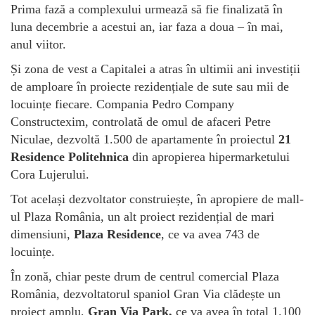
Prima fază a complexului urmează să fie finalizată în
luna decembrie a acestui an, iar faza a doua – în mai,
anul viitor.
Și zona de vest a Capitalei a atras în ultimii ani investiții
de amploare în proiecte rezidențiale de sute sau mii de
locuințe fiecare. Compania Pedro Company
Constructexim, controlată de omul de afaceri Petre
Niculae, dezvoltă 1.500 de apartamente în proiectul
21
Residence Politehnica
din apropierea hipermarketului
Cora Lujerului.
Tot același dezvoltator construiește, în apropiere de mall-
ul Plaza România, un alt proiect rezidențial de mari
dimensiuni,
Plaza Residence
, ce va avea 743 de
locuințe.
În zonă, chiar peste drum de centrul comercial Plaza
România, dezvoltatorul spaniol Gran Via clădește un
proiect amplu,
Gran Via Park,
ce va avea în total 1.100