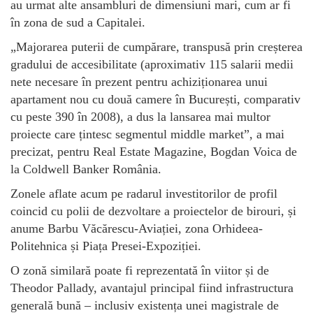
au urmat alte ansambluri de dimensiuni mari, cum ar fi
în zona de sud a Capitalei.
„Majorarea puterii de cumpărare, transpusă prin creșterea
gradului de accesibilitate (aproximativ 115 salarii medii
nete necesare în prezent pentru achiziționarea unui
apartament nou cu două camere în București, comparativ
cu peste 390 în 2008), a dus la lansarea mai multor
proiecte care țintesc segmentul middle market”, a mai
precizat, pentru Real Estate Magazine, Bogdan Voica de
la Coldwell Banker România.
Zonele aflate acum pe radarul investitorilor de profil
coincid cu polii de dezvoltare a proiectelor de birouri, și
anume Barbu Văcărescu-Aviației, zona Orhideea-
Politehnica și Piața Presei-Expoziției.
O zonă similară poate fi reprezentată în viitor și de
Theodor Pallady, avantajul principal fiind infrastructura
generală bună – inclusiv existența unei magistrale de