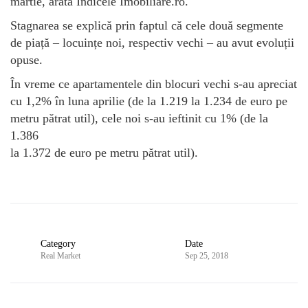
martie, arată Indicele Imobiliare.ro.
Stagnarea se explică prin faptul că cele două segmente
de piață – locuințe noi, respectiv vechi – au avut evoluții
opuse.
În vreme ce apartamentele din blocuri vechi s-au apreciat
cu 1,2% în luna aprilie (de la 1.219 la 1.234 de euro pe
metru pătrat util), cele noi s-au ieftinit cu 1% (de la
1.386
la 1.372 de euro pe metru pătrat util).
Category
Date
Real Market
Sep 25, 2018