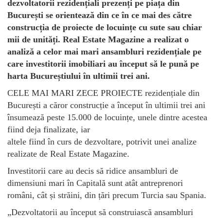
dezvoltatorii rezidențiali prezenți pe piața din
București se orientează din ce în ce mai des către
construcția de proiecte de locuințe cu sute sau chiar
mii de unități. Real Estate Magazine a realizat o
analiză a celor mai mari ansambluri rezidențiale pe
care investitorii imobiliari au început să le pună pe
harta Bucureștiului în ultimii trei ani.
CELE MAI MARI ZECE PROIECTE rezidențiale din
București a căror construcție a început în ultimii trei ani
însumează peste 15.000 de locuințe, unele dintre acestea
fiind deja finalizate, iar
altele fiind în curs de dezvoltare, potrivit unei analize
realizate de Real Estate Magazine.
Investitorii care au decis să ridice ansambluri de
dimensiuni mari în Capitală sunt atât antreprenori
români, cât și străini, din țări precum Turcia sau Spania.
„Dezvoltatorii au început să construiască ansambluri