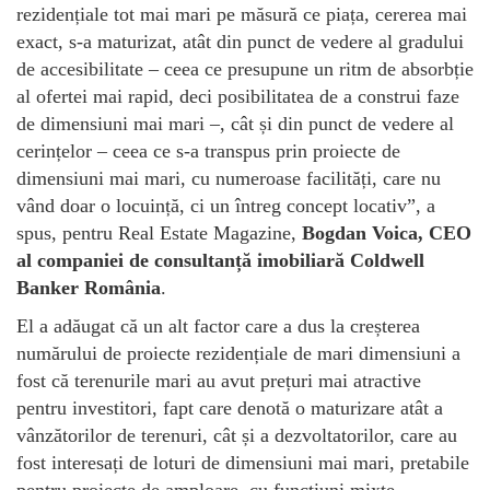
rezidențiale tot mai mari pe măsură ce piața, cererea mai
exact, s-a maturizat, atât din punct de vedere al gradului
de accesibilitate – ceea ce presupune un ritm de absorbție
al ofertei mai rapid, deci posibilitatea de a construi faze
de dimensiuni mai mari –, cât și din punct de vedere al
cerințelor – ceea ce s-a transpus prin proiecte de
dimensiuni mai mari, cu numeroase facilități, care nu
vând doar o locuință, ci un întreg concept locativ”, a
spus, pentru Real Estate Magazine,
Bogdan Voica, CEO
al companiei de consultanță imobiliară Coldwell
Banker România
.
El a adăugat că un alt factor care a dus la creșterea
numărului de proiecte rezidențiale de mari dimensiuni a
fost că terenurile mari au avut prețuri mai atractive
pentru investitori, fapt care denotă o maturizare atât a
vânzătorilor de terenuri, cât și a dezvoltatorilor, care au
fost interesați de loturi de dimensiuni mai mari, pretabile
pentru proiecte de amploare, cu funcțiuni mixte.