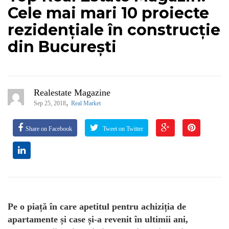
Cele mai mari 10 proiecte
rezidențiale în construcție
din București
Realestate Magazine
,
Sep 25, 2018
Real Market
Share on Facebook
Tweet on Twitter
Pe o piață în care apetitul pentru achiziția de
apartamente și case și-a revenit în ultimii ani,