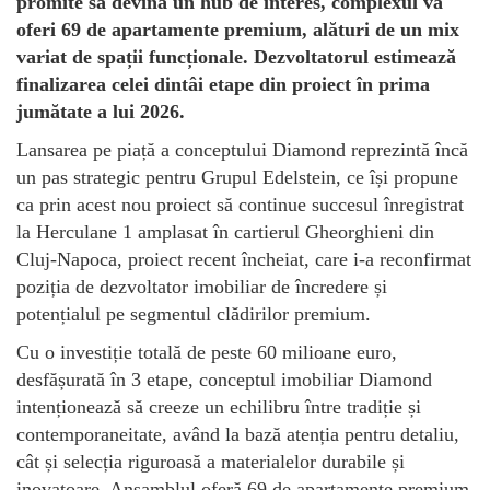
promite să devină un hub de interes, complexul va
oferi 69 de apartamente premium, alături de un mix
variat de spații funcționale. Dezvoltatorul estimează
finalizarea celei dintâi etape din proiect în prima
jumătate a lui 2026.
Lansarea pe piață a conceptului Diamond reprezintă încă
un pas strategic pentru Grupul Edelstein, ce își propune
ca prin acest nou proiect să continue succesul înregistrat
la Herculane 1 amplasat în cartierul Gheorghieni din
Cluj-Napoca, proiect recent încheiat, care i-a reconfirmat
poziția de dezvoltator imobiliar de încredere și
potențialul pe segmentul clădirilor premium.
Cu o investiție totală de peste 60 milioane euro,
desfășurată în 3 etape, conceptul imobiliar Diamond
intenționează să creeze un echilibru între tradiție și
contemporaneitate, având la bază atenția pentru detaliu,
cât și selecția riguroasă a materialelor durabile și
inovatoare. Ansamblul oferă 69 de apartamente premium