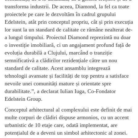
transforma industrii. De aceea, Diamond, la fel ca toate
proiectele pe care le dezvoltăm în cadrul grupului
Edelstein, atât prin conceptul propriu, cât și prin execuția
lor sunt la un standard de calitate ce rămâne nealterat de-
a lungul timpului. Proiectul Diamond reprezintă nu doar
o investiție imobiliară, ci un angajament profund față de
evoluția durabilă a Clujului, marcând o tranziție
semnificativă a clădirilor rezidențiale către un nou
standard de calitate. Acest ansamblu integrează
tehnologii avansate și facilități de top pentru a satisface
nevoile unei comunități mature și orientate spre
durabilitate.”, a declarat Iulian Iuga, Co-Fondator
Edelstein Group.
Conceptul arhitectural al complexului este definit de mai
multe corpuri de clădiri dispuse armonios, cu un accent
urbanistic de 10 etaje care, odată implementat, are
potențialul de a deveni un simbol arhitectonic al zonei.