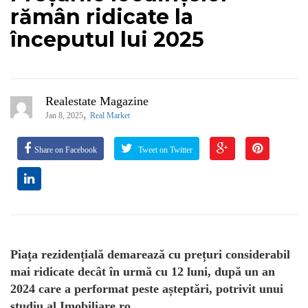
rămân ridicate la
începutul lui 2025
Realestate Magazine
,
Jan 8, 2025
Real Market
Share on Facebook
Tweet on Twitter
Piața rezidențială demarează cu prețuri considerabil
mai ridicate decât în urmă cu 12 luni, după un an
2024 care a performat peste așteptări, potrivit unui
studiu al Imobiliare.ro.